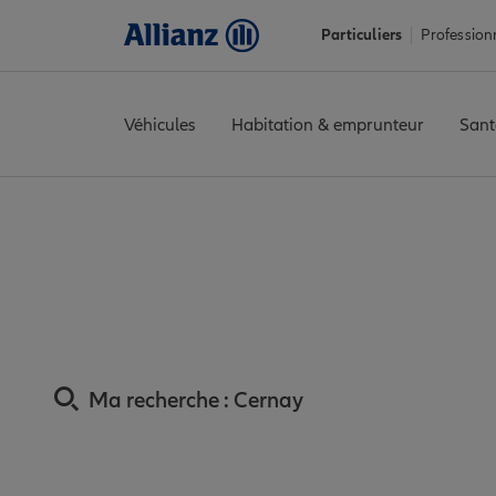
Particuliers
Profession
Véhicules
Habitation & emprunteur
Sant
Accueil
Trouver une agence Allianz
Assurance Haut-Rhin
Ass
Assurance Cernay :
Ma recherche :
Cernay