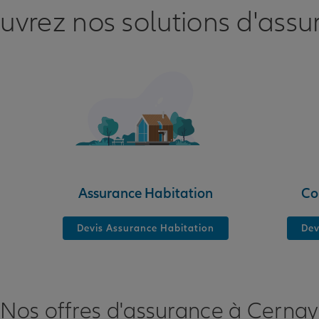
uvrez nos solutions d'assu
nce
RT
Assurance Habitation
Co
Devis Assurance Habitation
Dev
Nos offres d'assurance à Cernay
nce