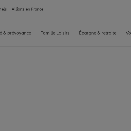
nels
Allianz en France
é & prévoyance
Famille Loisirs
Épargne & retraite
Vo
urance Cernay
 7 agences Allianz à 