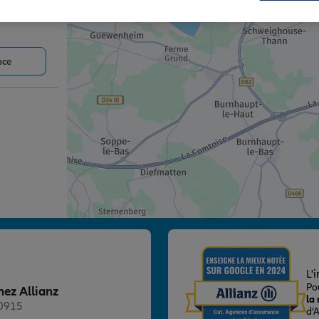
nce
nce
L'
Po
hez Allianz
la
20915
d’