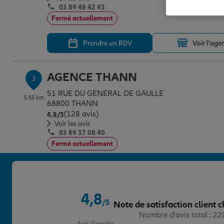
03 89 48 42 43
Fermé actuellement
Prendre un RDV
Voir l'age
AGENCE THANN
3
51 RUE DU GENERAL DE GAULLE
5.55 km
68800 THANN
(128 avis)
Note de 4.8 sur 5
4,8
/5
Voir les avis
03 89 37 08 40
Fermé actuellement
Prendre un RDV
Voir l'age
4,8
AGENCE THANN
/5
Note de satisfaction client c
4
Note de 4.8 sur 5
Nombre d'avis total : 2
39 RUE DE LA 1ERE ARMEE
6.02 km
Avis Google