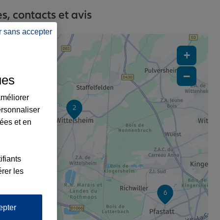
, contacts et avis
r sans accepter
+
−
ues
améliorer
2
ersonnaliser
lées et en
ifiants
rer les
6
epter