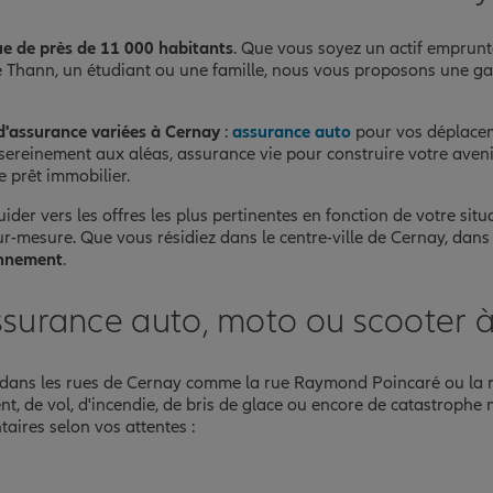
ue de près de 11 000 habitants
. Que vous soyez un actif emprun
 de Thann, un étudiant ou une famille, nous vous proposons une 
d'assurance variées à Cernay
:
assurance auto
pour vos déplacem
sereinement aux aléas, assurance vie pour construire votre aveni
e prêt immobilier.
er vers les offres les plus pertinentes en fonction de votre situ
-mesure. Que vous résidiez dans le centre-ville de Cernay, dans le
onnement
.
ssurance auto, moto ou scooter 
r dans les rues de Cernay comme la rue Raymond Poincaré ou la 
nt, de vol, d'incendie, de bris de glace ou encore de catastrophe
aires selon vos attentes :