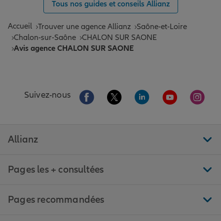
Tous nos guides et conseils Allianz
Accueil
Trouver une agence Allianz
Saône-et-Loire
Chalon-sur-Saône
CHALON SUR SAONE
Avis agence CHALON SUR SAONE
Aller sur la page Facebook de Allianz
Aller sur la page Twitter de All
Aller sur la page Linke
Aller sur la pa
Aller 
Suivez-nous
Allianz
Pages les + consultées
Pages recommandées