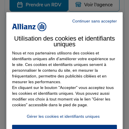
Prendre un RDV
Voir l'agence
Continuer sans accepter
Amandine A.
Note de 5 sur 5
Le 11/06/2026 - Agence CHALON SUR SAONE
Utilisation des cookies et identifiants
Accueil très agréable (Mme JACQUET) pour l’ouverture
uniques
de notre dossier, qui a su répondre à toutes mes
interrogations. Je recommande cette agence.
Nous et nos partenaires utilisons des cookies et
identifiants uniques afin d'améliorer votre expérience sur
Prendre un RDV
Voir l'agence
le site. Ces cookies et identifiants uniques servent à
personnaliser le contenu du site, en mesurer la
fréquentation, permettre des publicités ciblées et en
Sarah J.
mesurer les performances.
Note de 5 sur 5
En cliquant sur le bouton "Accepter" vous acceptez tous
Le 11/06/2026 - Agence CHALON SUR SAONE
les cookies et identifiants uniques. Vous pouvez aussi
Je recommande vivement ! Léo m’a proposé une offre
modifier vos choix à tout moment via le lien "Gérer les
très intéressante pour mon assurance habitation et
cookies" accessible dans le pied de page.
m’a également accompagnée pour mon problème de
pare-brise. Je n’ai absolument rien eu à faire, il s’est
Gérer les cookies et identifiants uniques
Prendre un RDV
Voir l'agence
occupé de toutes les démarches, aussi bien pour ma
voiture que pour la résiliation de mon ancien contrat