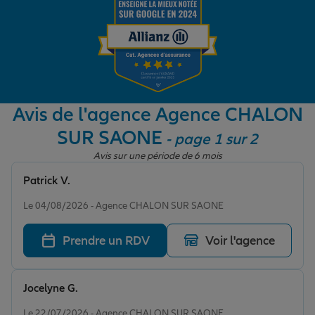
Garantie des accidents de la vie
Assurance scolaire
Avis de l'agence Agence CHALON
SUR SAONE
- page 1 sur 2
Protection juridique
Avis sur une période de 6 mois
Patrick V.
Note de 5 sur 5
Retraite
Le 04/08/2026 - Agence CHALON SUR SAONE
Prendre un RDV
Voir l'agence
Tous nos devis d'assurance
Jocelyne G.
Note de 5 sur 5
Le 22/07/2026 - Agence CHALON SUR SAONE