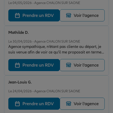
Le 04/05/2026 - Agence CHALON SUR SAONE
Prendre un RDV
Voir l'agence
Mathilde D.
Note de 5 sur 5
Le 30/04/2026 - Agence CHALON SUR SAONE
Agence sympathique, n’étant pas cliente au départ, je
suis venue afin de voir ce qu’il me proposait en terme
de diverses contrats d’assurances .. et bien que dire!
Moins chère que certains de la concurrence et en plus
Prendre un RDV
Voir l'agence
de ça les conseillères adorables ont répondu à toutes
mes questions en prenant le temps nécessaire .. je
recommande vivement !
Jean-Louis G.
Note de 5 sur 5
Le 24/04/2026 - Agence CHALON SUR SAONE
Prendre un RDV
Voir l'agence