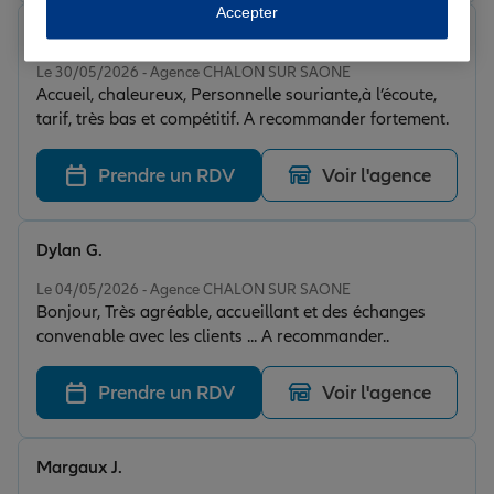
Accepter
habitation. Un service au top, rapide, efficace et très
AlloMaconTaxi
professionnel. Merci encore à Léo pour son
Note de 5 sur 5
accompagnement ! 😊
Le 30/05/2026 - Agence CHALON SUR SAONE
Accueil, chaleureux, Personnelle souriante,à l’écoute,
tarif, très bas et compétitif. A recommander fortement.
Prendre un RDV
Voir l'agence
Dylan G.
Note de 5 sur 5
Le 04/05/2026 - Agence CHALON SUR SAONE
Bonjour, Très agréable, accueillant et des échanges
convenable avec les clients ... A recommander..
Prendre un RDV
Voir l'agence
Margaux J.
Note de 5 sur 5