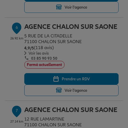
Voir l'agence
AGENCE CHALON SUR SAONE
6
5 RUE DE LA CITADELLE
26.92 km
71100 CHALON SUR SAONE
(118 avis)
Note de 4.9 sur 5
4,9
/5
Voir les avis
03 85 90 93 50
Fermé actuellement
Prendre un RDV
Voir l'agence
AGENCE CHALON SUR SAONE
7
12 RUE LAMARTINE
27.14 km
71100 CHALON SUR SAONE