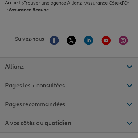
Accueil
Trouver une agence Allianz
Assurance Côte-d'Or
Assurance Beaune
Aller sur la page Facebook de Allianz
Aller sur la page Twitter de All
Aller sur la page Linke
Aller sur la pa
Aller 
Suivez-nous
Allianz
Pages les + consultées
Pages recommandées
À vos côtés au quotidien