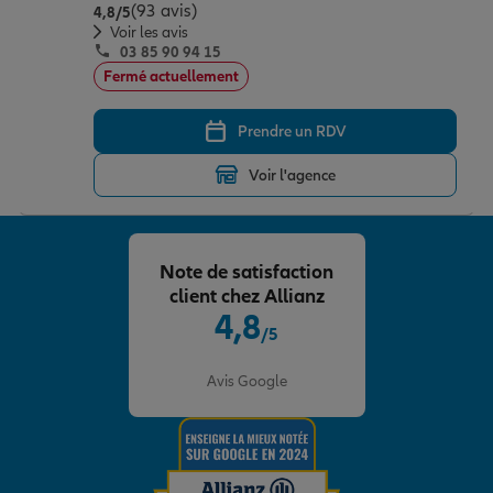
(93 avis)
Note de 4.8 sur 5
4,8
/5
Voir les avis
03 85 90 94 15
Fermé actuellement
Prendre un RDV
Voir l'agence
Note de satisfaction
client chez Allianz
4,8
/5
Note de 4.8 sur 5
Avis Google