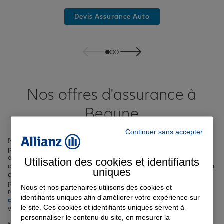
Devis Assurance Auto
Nos offres d'assurance à
Beaune
Continuer sans accepter
Nichée au cœur de la Bourgogne, Beaune est une ville renommée
pour ses Hospices célèbres, ses grands crus et son riche patrimoine
architectural. Avec une population avoisinant les 20 000 habitants,
Utilisation des cookies et identifiants
cette cité dynamique nécessite des solutions d'
assurance adaptées à
uniques
chaque profil
. Nous vous proposons une large gamme de produits
pour répondre à vos besoins spécifiques, que vous soyez à la
Nous et nos partenaires utilisons des cookies et
recherche d'une
assurance auto
, d'une
assurance habitation
, d'une
identifiants uniques afin d'améliorer votre expérience sur
complémentaire santé
ou encore d'une
assurance emprunteur
pour
le site. Ces cookies et identifiants uniques servent à
votre prêt immobilier.
personnaliser le contenu du site, en mesurer la