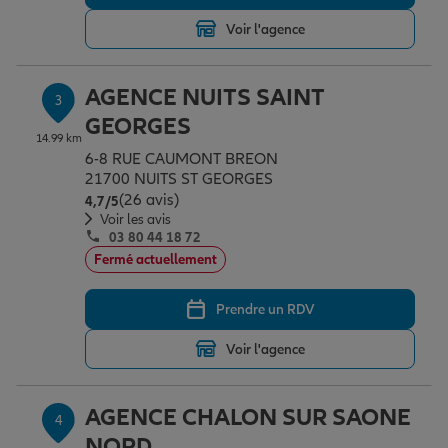
Voir l'agence
Garantie des accidents de la vie
AGENCE NUITS SAINT
3
GEORGES
Assurance scolaire
14.99 km
6-8 RUE CAUMONT BREON
21700 NUITS ST GEORGES
(26 avis)
Note de 4.7 sur 5
4,7
/5
Protection juridique
Voir les avis
03 80 44 18 72
Fermé actuellement
Retraite
Prendre un RDV
Voir l'agence
Tous nos devis d'assurance
AGENCE CHALON SUR SAONE
4
NORD