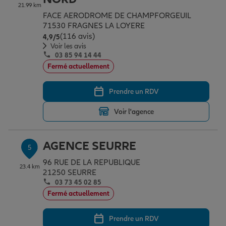
21.99 km
FACE AERODROME DE CHAMPFORGEUIL
71530 FRAGNES LA LOYERE
(116 avis)
Note de 4.9 sur 5
4,9
/5
Voir les avis
03 85 94 14 44
Fermé actuellement
Prendre un RDV
Voir l'agence
AGENCE SEURRE
5
96 RUE DE LA REPUBLIQUE
23.4 km
21250 SEURRE
03 73 45 02 85
Fermé actuellement
Prendre un RDV