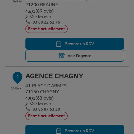
624 m
Épargne & retraite
Assurance emprunteur
Prévoyance et dépendance
Protection de la famille
21200 BEAUNE
(89 avis)
Note de 4.6 sur 5
4,6
/5
Voir les avis
03 80 22 62 76
Vos projets
Assurance animal de compagnie
Protection juridique
Plan épargne retraite
Fermé actuellement
Prendre un RDV
Conseil assurance
Assurance vie
Partir en vacances
Voir l'agence
Outre-mer
Placements financiers
Déménager
AGENCE CHAGNY
2
41 PLACE D'ARMES
14.86 km
Professionnels
Investissements immobiliers
Changer de voiture
Assurance auto
71150 CHAGNY
(63 avis)
Note de 4.9 sur 5
4,9
/5
Voir les avis
03 85 87 63 30
Allianz en France
Transmission
Départ à la retraite
Assurance habitation
Fermé actuellement
Prendre un RDV
Préparer l’avenir
Le Pack Famille