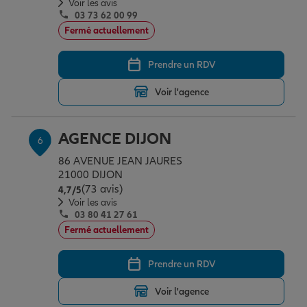
Voir les avis
03 73 62 00 99
Fermé actuellement
Prendre un RDV
Voir l'agence
AGENCE DIJON
6
86 AVENUE JEAN JAURES
21000 DIJON
(73 avis)
Note de 4.7 sur 5
4,7
/5
Voir les avis
03 80 41 27 61
Fermé actuellement
Prendre un RDV
Voir l'agence