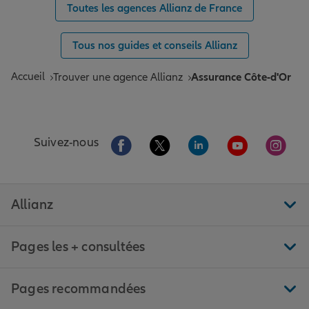
Toutes les agences Allianz de France
Tous nos guides et conseils Allianz
Accueil
Trouver une agence Allianz
Assurance Côte-d'Or
Aller sur la page Facebook de Allianz
Aller sur la page Twitter de All
Aller sur la page Linke
Aller sur la pa
Aller 
Suivez-nous
Allianz
Pages les + consultées
Pages recommandées