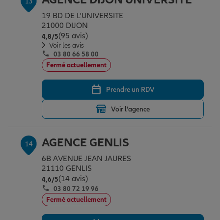
13
19 BD DE L'UNIVERSITE
21000 DIJON
(95 avis)
Note de 4.8 sur 5
4,8
/5
Voir les avis
03 80 66 58 00
Fermé actuellement
Prendre un RDV
Voir l'agence
AGENCE GENLIS
14
6B AVENUE JEAN JAURES
21110 GENLIS
(14 avis)
Note de 4.6 sur 5
4,6
/5
03 80 72 19 96
Fermé actuellement