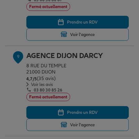
Fermé actuellement
Prendre un RDV
Voir l'agence
AGENCE DIJON DARCY
9
8 RUE DU TEMPLE
21000 DIJON
(35 avis)
Note de 4.7 sur 5
4,7
/5
Voir les avis
03 80 30 85 26
Fermé actuellement
Prendre un RDV
Voir l'agence