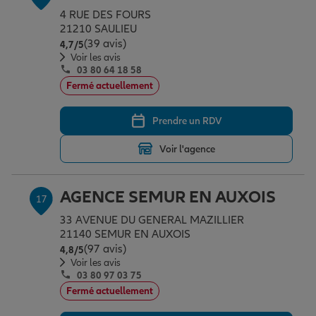
4 RUE DES FOURS
21210 SAULIEU
(39 avis)
Note de 4.7 sur 5
4,7
/5
Voir les avis
03 80 64 18 58
Fermé actuellement
Prendre un RDV
Voir l'agence
AGENCE SEMUR EN AUXOIS
17
33 AVENUE DU GENERAL MAZILLIER
21140 SEMUR EN AUXOIS
(97 avis)
Note de 4.8 sur 5
4,8
/5
Voir les avis
03 80 97 03 75
Fermé actuellement