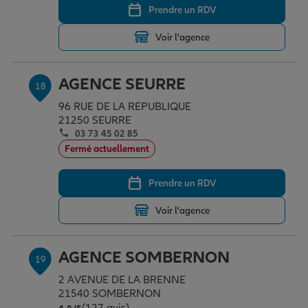
Prendre un RDV
Voir l'agence
AGENCE SEURRE
18
96 RUE DE LA REPUBLIQUE
21250 SEURRE
03 73 45 02 85
Fermé actuellement
Prendre un RDV
Voir l'agence
AGENCE SOMBERNON
19
2 AVENUE DE LA BRENNE
21540 SOMBERNON
Note de 4.8 sur 5