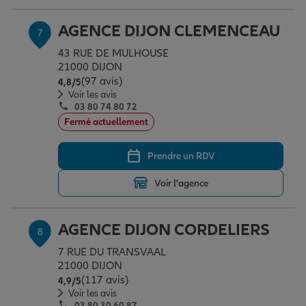
AGENCE DIJON CLEMENCEAU
7
43 RUE DE MULHOUSE
21000 DIJON
(97 avis)
Note de 4.8 sur 5
4,8
/5
Voir les avis
03 80 74 80 72
Fermé actuellement
Prendre un RDV
Voir l'agence
AGENCE DIJON CORDELIERS
8
7 RUE DU TRANSVAAL
21000 DIJON
(117 avis)
Note de 4.9 sur 5
4,9
/5
Voir les avis
03 80 30 60 87