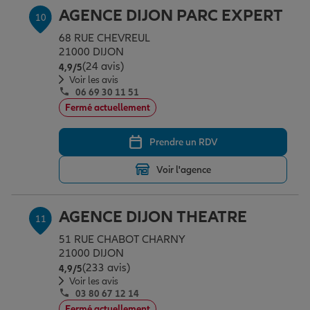
AGENCE DIJON PARC EXPERT
10
68 RUE CHEVREUL
21000 DIJON
(24 avis)
Note de 4.9 sur 5
4,9
/5
Voir les avis
06 69 30 11 51
Fermé actuellement
Prendre un RDV
Voir l'agence
AGENCE DIJON THEATRE
11
51 RUE CHABOT CHARNY
21000 DIJON
(233 avis)
Note de 4.9 sur 5
4,9
/5
Voir les avis
03 80 67 12 14
Fermé actuellement