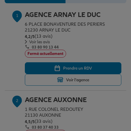
Épargne & retraite
Assurance emprunteur
Prévoyance et dépendance
Protection de la famille
AGENCE ARNAY LE DUC
1
6 PLACE BONAVENTURE DES PERIERS
Vos projets
Assurance animal de compagnie
Protection juridique
Plan épargne retraite
21230 ARNAY LE DUC
(13 avis)
Note de 4.2 sur 5
4,2
/5
Voir les avis
Conseil assurance
Assurance vie
Partir en vacances
03 80 90 13 44
Fermé actuellement
Outre-mer
Placements financiers
Déménager
Prendre un RDV
Voir l'agence
Professionnels
Investissements immobiliers
Changer de voiture
Assurance auto
AGENCE AUXONNE
2
Allianz en France
Transmission
Départ à la retraite
Assurance habitation
1 RUE COLONEL REDOUTEY
21130 AUXONNE
(33 avis)
Note de 4.5 sur 5
4,5
/5
03 80 37 40 33
Préparer l’avenir
Le Pack Famille