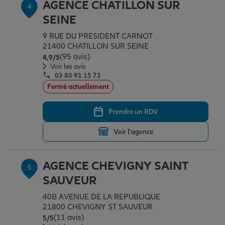
AGENCE CHATILLON SUR
4
SEINE
9 RUE DU PRESIDENT CARNOT
21400 CHATILLON SUR SEINE
(95 avis)
Note de 4.9 sur 5
4,9
/5
Voir les avis
03 80 91 15 73
Fermé actuellement
Prendre un RDV
Voir l'agence
AGENCE CHEVIGNY SAINT
5
SAUVEUR
40B AVENUE DE LA REPUBLIQUE
21800 CHEVIGNY ST SAUVEUR
(11 avis)
Note de 5 sur 5
5
/5