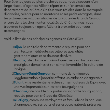
Pour être toujours au plus proche de vous, nous disposons d'un
large réseau d'agences Allianz réparties sur l'ensemble du
département de la Côte-d'Or. Que vous résidiez dans la métropole
dijonnaise, célèbre pour sa moutarde et ses petits escargots, dans
les pittoresques villages viticoles de la Route des Grands Crus ou
encore dans les charmantes localités du Châtillonnais, vous
trouverez toujours un agent Allianz à proximité pour vous
accompagner.
Voici la liste de nos principales agences en Côte-d'Or :
Dijon
, la capitale départementale réputée pour son
architecture médiévale, ses célèbres spécialités
gastronomiques et sa douceur de vivre
Beaune
, cité viticole emblématique avec ses Hospices, ses
prestigieux domaines et son climat favorable à la culture de
la vigne
Chevigny-Saint-Sauveur
, commune dynamique de
l'agglomération dijonnaise offrant un cadre de vie agréable
Talant
, ville résidentielle nichée sur les hauteurs de Dijon, avec
une vue imprenable sur les toits bourguignons
Chenôve
, cité paisible aux portes du vignoble bourguignon,
réputée pour son château du XIIe siècle
Quétigny
, commune verdoyante et familiale de la banlieue
dijonnaise, avec ses parcs et ses espaces naturels préservés