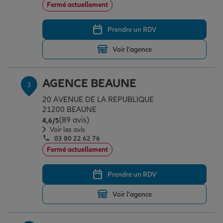
Fermé actuellement
Prendre un RDV
Garantie des accidents de la vie
Voir l'agence
Assurance scolaire
AGENCE BEAUNE
3
20 AVENUE DE LA REPUBLIQUE
Protection juridique
21200 BEAUNE
(89 avis)
Note de 4.6 sur 5
4,6
/5
Voir les avis
03 80 22 62 76
Retraite
Fermé actuellement
Prendre un RDV
Tous nos devis d'assurance
Voir l'agence