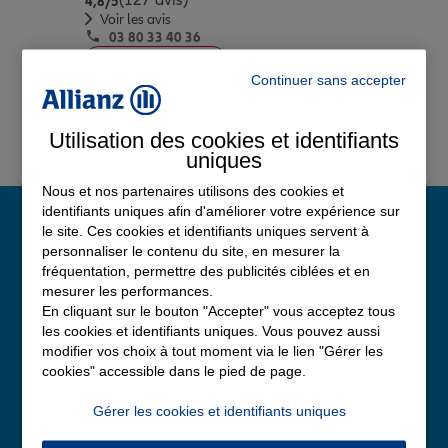
(127 avis)
4,8
/5
Voir les avis
03 80 33 40 36
Fermé actuellement
Continuer sans accepter
Prendre un RDV
Utilisation des cookies et identifiants
Voir l'agence
uniques
Nous et nos partenaires utilisons des cookies et
identifiants uniques afin d'améliorer votre expérience sur
le site. Ces cookies et identifiants uniques servent à
Note de satisfaction
personnaliser le contenu du site, en mesurer la
client chez Allianz
fréquentation, permettre des publicités ciblées et en
4,8
mesurer les performances.
/5
En cliquant sur le bouton "Accepter" vous acceptez tous
Note de 4.8 sur 5
les cookies et identifiants uniques. Vous pouvez aussi
Avis Google
modifier vos choix à tout moment via le lien "Gérer les
cookies" accessible dans le pied de page.
Gérer les cookies et identifiants uniques