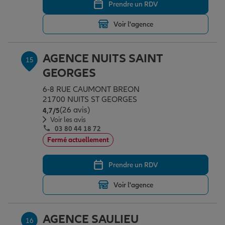
Prendre un RDV
Voir l'agence
AGENCE NUITS SAINT
15
GEORGES
6-8 RUE CAUMONT BREON
21700 NUITS ST GEORGES
(26 avis)
Note de 4.7 sur 5
4,7
/5
Voir les avis
03 80 44 18 72
Fermé actuellement
Prendre un RDV
Voir l'agence
AGENCE SAULIEU
16