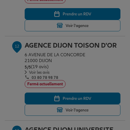
Prendre un RDV
Voir l'agence
AGENCE DIJON TOISON D'OR
12
6 AVENUE DE LA CONCORDE
21000 DIJON
(19 avis)
Note de 5 sur 5
5
/5
Voir les avis
03 80 78 98 78
Fermé actuellement
Prendre un RDV
Voir l'agence
AGENCE DIJON UNIVERSITE