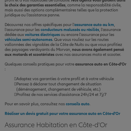
profil et à vos habitudes de conduite.
Nos agents vous guident dans
le choix des garanties essentielles
, comme la responsabilité civile,
mais aussi des options complémentaires telles que la protection
juridique ou l'assistance panne.
Découvrez nos offres spécifiques pour l'
assurance auto au km
,
l'assurance pour les
conducteurs malussés ou résiliés
, l'assurance
dédiée aux
voitures électriques
ou encore l'assurance pour les
véhicules semi-autonomes
. Que vous rouliez sur les routes
vallonnées des vignobles de la Côte de Nuits ou que vous profitiez
des paysages verdoyants du Morvan,
nous avons également pensé
aux motards et scootéristes
avec nos assurances moto et scooter.
Quelques conseils pratiques pour votre
assurance auto en Côte-d'Or
:
Adaptez vos garanties à votre profil et à votre véhicule
Pensez à déclarer tout changement de situation
(déménagement, changement de véhicule, etc.)
Profitez de nos services d'assistance 24h/24 et 7j/7
Pour en savoir plus, consultez nos
conseils auto
.
Réaliser un devis gratuit pour votre assurance auto en Côte-d'Or
Assurance Habitation en Côte-d'Or