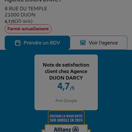
Épargne & retraite
Assurance emprunteur
Prévoyance et dépendance
Protection de la famille
8 RUE DU TEMPLE
21000 DIJON
(35 avis)
Note de 4.7 sur 5
4,7
/5
Vos projets
Assurance animal de compagnie
Protection juridique
Plan épargne retraite
Fermé actuellement
Prendre un RDV
Voir l'agence
Conseil assurance
Assurance vie
Partir en vacances
Note de satisfaction
Outre-mer
Placements financiers
Déménager
client chez Agence
DIJON DARCY
4,7
/5
Professionnels
Investissements immobiliers
Changer de voiture
Assurance auto
Note de 4.7 sur 5
Avis Google
Allianz en France
Transmission
Départ à la retraite
Assurance habitation
Préparer l’avenir
Le Pack Famille