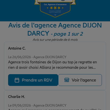
Garantie des accidents de la vie
Avis de l'agence Agence DIJON
DARCY
- page 1 sur 2
Assurance scolaire
Avis sur une période de 6 mois
Antoine C.
Protection juridique
Note de 5 sur 5
Le 26/06/2026 - Agence DIJON DARCY
Agence trois fontaines de Dijon au top je regrette en
rien d avoir choisi Allianz je recommande pour les
Retraite
nouveaux et les jeunes
Prendre un RDV
Voir l'agence
Tous nos devis d'assurance
Charlie H.
Note de 5 sur 5
Le 09/06/2026 - Agence DIJON DARCY