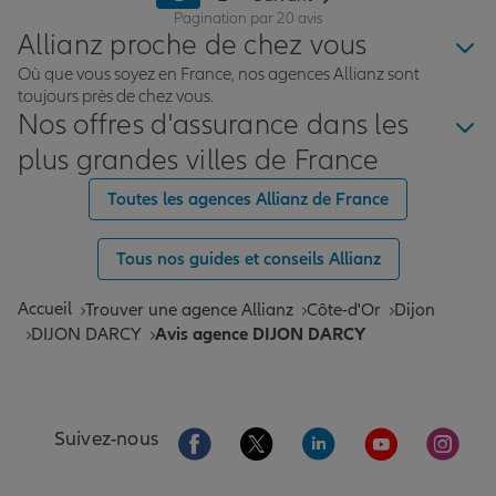
payer sur certains équipements, ce qui est vraiment
Pagination par 20 avis
appréciable. Et même en dehors de ce cadre, la prise
Allianz proche de chez vous
en charge reste intéressante. Au final, c’est une
Où que vous soyez en France, nos agences Allianz sont
solution simple, flexible et rassurante. Une très bonne
toujours près de chez vous.
mutuelle, sans mauvaise surprise Le prochain rdv sera
Nos offres d'assurance dans les
pour mon PER !
plus grandes villes de France
Toutes les agences Allianz de France
Tous nos guides et conseils Allianz
Accueil
Trouver une agence Allianz
Côte-d'Or
Dijon
DIJON DARCY
Avis agence DIJON DARCY
Aller sur la page Facebook de Allianz
Aller sur la page Twitter de All
Aller sur la page Linke
Aller sur la pa
Aller 
Suivez-nous