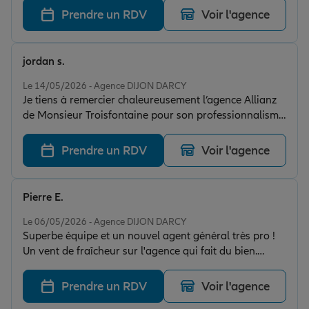
Prendre un RDV
Voir l'agence
jordan s.
Note de 5 sur 5
Le 14/05/2026 - Agence DIJON DARCY
Je tiens à remercier chaleureusement l’agence Allianz
de Monsieur Troisfontaine pour son professionnalisme
et la qualité de son accueil. Toute l’équipe est
disponible, réactive et toujours à l’écoute de ses clients.
Prendre un RDV
Voir l'agence
Un grand merci également au personnel,
particulièrement aimable, compétent et de bon conseil.
On se sent accompagné avec sérieux et bienveillance à
Pierre E.
chaque échange. Je recommande cette agence sans
Note de 5 sur 5
hésitation pour leur efficacité et leur sens du service.
Le 06/05/2026 - Agence DIJON DARCY
Superbe équipe et un nouvel agent général très pro !
Un vent de fraîcheur sur l'agence qui fait du bien.
Accueil au top et conseils pertinents. Je recommande !
Prendre un RDV
Voir l'agence