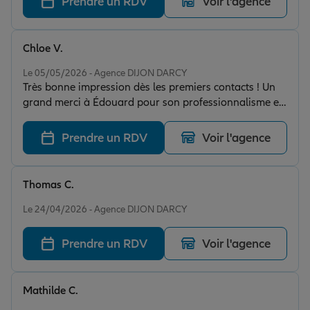
Prendre un RDV
Voir l'agence
agence, l’équipe a su tout reprendre efficacement et
remettre ma situation en ordre. Un accompagnement
sérieux et rassurant.
Chloe V.
Note de 5 sur 5
Le 05/05/2026 - Agence DIJON DARCY
Très bonne impression dès les premiers contacts ! Un
grand merci à Édouard pour son professionnalisme et
son savoir-faire. Après une mauvaise expérience avec
mon ancien assureur, cette rencontre a été un vrai
Prendre un RDV
Voir l'agence
soulagement. Je suis aujourd’hui très satisfaite.
Thomas C.
Note de 5 sur 5
Le 24/04/2026 - Agence DIJON DARCY
Prendre un RDV
Voir l'agence
Mathilde C.
Note de 5 sur 5