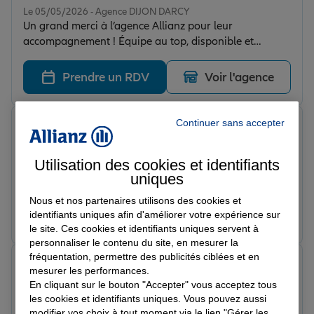
Le 05/05/2026 - Agence DIJON DARCY
Un grand merci à l’agence Allianz pour leur
accompagnement ! Équipe au top, disponible et
vraiment impliquée. On se sent écouté et bien conseillé.
Je recommande vivement. Merci Edouard !
Prendre un RDV
Voir l'agence
Continuer sans accepter
Pierrick V.
Note de 5 sur 5
Le 05/05/2026 - Agence DIJON DARCY
Utilisation des cookies et identifiants
Un accompagnement d’une grande qualité de la part
uniques
de Monsieur Troisfontaine, aussi précieux sur le plan
professionnel que personnel.
Nous et nos partenaires utilisons des cookies et
Prendre un RDV
Voir l'agence
identifiants uniques afin d'améliorer votre expérience sur
le site. Ces cookies et identifiants uniques servent à
personnaliser le contenu du site, en mesurer la
fréquentation, permettre des publicités ciblées et en
Victoria B.
mesurer les performances.
Note de 5 sur 5
En cliquant sur le bouton "Accepter" vous acceptez tous
Le 05/05/2026 - Agence DIJON DARCY
les cookies et identifiants uniques. Vous pouvez aussi
Un accompagnement vraiment au top : l’équipe est à la
modifier vos choix à tout moment via le lien "Gérer les