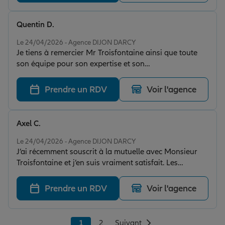
totale confiance. Je suis très satisfaite et je
recommande cette agence sans hésiter.
Quentin D.
Note de 5 sur 5
Le 24/04/2026 - Agence DIJON DARCY
Je tiens à remercier Mr Troisfontaine ainsi que toute
son équipe pour son expertise et son
accompagnement. Grâce à eux, j’ai pu trouver ce dont
j’avais besoin pour assurer mon appartement
Prendre un RDV
Voir l'agence
Axel C.
Note de 5 sur 5
Le 24/04/2026 - Agence DIJON DARCY
J’ai récemment souscrit à la mutuelle avec Monsieur
Troisfontaine et j’en suis vraiment satisfait. Les
garanties sont bien adaptées aux besoins, avec la
possibilité de renforcer certains postes importants
Prendre un RDV
Voir l'agence
comme le dentaire ou l’optique, tout en maîtrisant mon
budget. Les remboursements suivent parfaitement
notamment avec le 100 % Santé qui permet de ne rien
1
2
Suivant