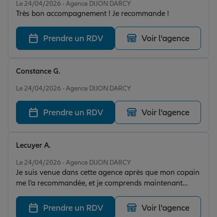
Le 24/04/2026 - Agence DIJON DARCY
Très bon accompagnement ! Je recommande !
Prendre un RDV
Voir l'agence
Constance G.
Note de 5 sur 5
Le 24/04/2026 - Agence DIJON DARCY
Prendre un RDV
Voir l'agence
Lecuyer A.
Note de 5 sur 5
Le 24/04/2026 - Agence DIJON DARCY
Je suis venue dans cette agence après que mon copain
me l’a recommandée, et je comprends maintenant
pourquoi. Édouard, le directeur, est professionnel. Il
prend vraiment le temps d’expliquer et de conseiller.
Prendre un RDV
Voir l'agence
Grâce à son efficacité et sa disponibilité, je me sens en