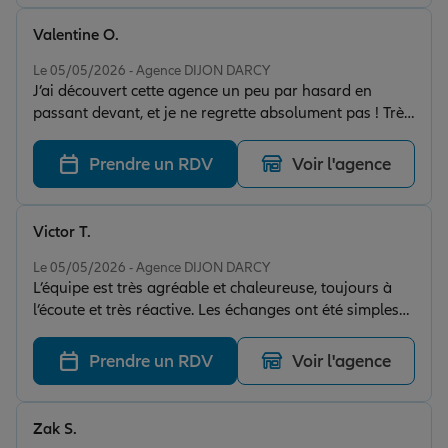
Valentine O.
Note de 5 sur 5
Le 05/05/2026 - Agence DIJON DARCY
J’ai découvert cette agence un peu par hasard en
passant devant, et je ne regrette absolument pas ! Très
bon accueil dès le premier contact, avec une équipe
chaleureuse et à l’écoute. On a su me conseiller
Prendre un RDV
Voir l'agence
efficacement et j’ai été parfaitement accompagnée tout
au long de ma recherche. Une très belle expérience.
Victor T.
Note de 5 sur 5
Le 05/05/2026 - Agence DIJON DARCY
L’équipe est très agréable et chaleureuse, toujours à
l’écoute et très réactive. Les échanges ont été simples
et efficaces, je suis honnêtement très satisfait de mon
contrat. Je recommande vivement !
Prendre un RDV
Voir l'agence
Zak S.
Note de 5 sur 5