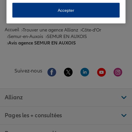
Toutes les agences Allianz de France
Accepter
Tous nos guides et conseils Allianz
Accueil
Trouver une agence Allianz
Côte-d'Or
Semur-en-Auxois
SEMUR EN AUXOIS
Avis agence SEMUR EN AUXOIS
Aller sur la page Facebook de Allianz
Aller sur la page Twitter de All
Aller sur la page Linke
Aller sur la pa
Aller 
Suivez-nous
Allianz
Pages les + consultées