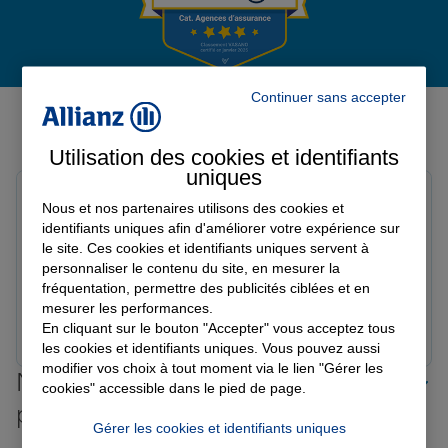
Garantie des accidents de la vie
Avis de l'agence Agence SEMUR
Continuer sans accepter
EN AUXOIS
Assurance scolaire
Utilisation des cookies et identifiants
Avis sur une période de 6 mois
uniques
patricia M.
Nous et nos partenaires utilisons des cookies et
Protection juridique
Note de 5 sur 5
identifiants uniques afin d'améliorer votre expérience sur
Le 10/07/2026 - Agence SEMUR EN AUXOIS
le site. Ces cookies et identifiants uniques servent à
Très satisfait de mon expérience avec ce cabinet
personnaliser le contenu du site, en mesurer la
d’assurance. Les conseillères sont formidables,
Retraite
fréquentation, permettre des publicités ciblées et en
compétentes et prennent le temps d’expliqué chaque
mesurer les performances.
détail du contrat. Je me suis senti en confiance. Je
Prendre un RDV
Voir l'agence
En cliquant sur le bouton "Accepter" vous acceptez tous
recommande sans hésitation!
les cookies et identifiants uniques. Vous pouvez aussi
Tous nos devis d'assurance
modifier vos choix à tout moment via le lien "Gérer les
Nos offres d'assurance dans les
cookies" accessible dans le pied de page.
plus grandes villes de France
Gérer les cookies et identifiants uniques