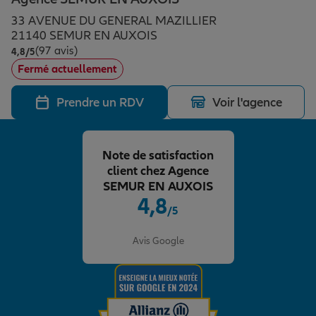
Épargne & retraite
Assurance emprunteur
Prévoyance et dépendance
Protection de la famille
33 AVENUE DU GENERAL MAZILLIER
21140 SEMUR EN AUXOIS
(97 avis)
Note de 4.8 sur 5
4,8
/5
Vos projets
Assurance animal de compagnie
Protection juridique
Plan épargne retraite
Fermé actuellement
Prendre un RDV
Voir l'agence
Conseil assurance
Assurance vie
Partir en vacances
Note de satisfaction
Outre-mer
Placements financiers
Déménager
client chez Agence
SEMUR EN AUXOIS
4,8
/5
Professionnels
Investissements immobiliers
Changer de voiture
Assurance auto
Note de 4.8 sur 5
Avis Google
Allianz en France
Transmission
Départ à la retraite
Assurance habitation
Préparer l’avenir
Le Pack Famille