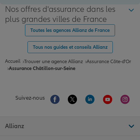
Nos offres d'assurance dans les
plus grandes villes de France
Toutes les agences Allianz de France
Tous nos guides et conseils Allianz
Accueil
Trouver une agence Allianz
Assurance Côte-d'Or
Assurance Châtillon-sur-Seine
Aller sur la page Facebook de Allianz
Aller sur la page Twitter de All
Aller sur la page Linke
Aller sur la pa
Aller 
Suivez-nous
Allianz