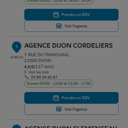
Ouvert
09:00 - 12:00 et 14:00 - 19:00
Prendre un RDV
Voir l'agence
AGENCE DIJON CORDELIERS
5
7 RUE DU TRANSVAAL
15.85 km
21000 DIJON
(117 avis)
Note de 4.9 sur 5
4,9
/5
Voir les avis
03 80 30 60 87
Ouvert
09:00 - 12:00 et 13:00 - 17:00
Prendre un RDV
Voir l'agence