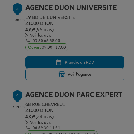
AGENCE DIJON UNIVERSITE
3
19 BD DE L'UNIVERSITE
Garantie des accidents de la vie
14.86 km
21000 DIJON
(95 avis)
Note de 4.8 sur 5
4,8
/5
Voir les avis
03 80 66 58 00
Assurance scolaire
Ouvert
09:00 - 17:00
Prendre un RDV
Protection juridique
Voir l'agence
Retraite
AGENCE DIJON PARC EXPERT
4
68 RUE CHEVREUL
Tous nos devis d'assurance
15.14 km
21000 DIJON
(24 avis)
Note de 4.9 sur 5
4,9
/5
Voir les avis
06 69 30 11 51