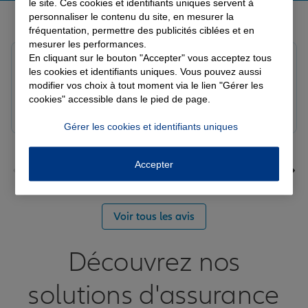
le site. Ces cookies et identifiants uniques servent à
Derniers avis de nos agences Allianz
personnaliser le contenu du site, en mesurer la
fréquentation, permettre des publicités ciblées et en
mesurer les performances.
En cliquant sur le bouton "Accepter" vous acceptez tous
louna p.
les cookies et identifiants uniques. Vous pouvez aussi
Note de 5 sur 5
modifier vos choix à tout moment via le lien "Gérer les
Le 06/08/2026 - Agence SOURDEVAL
cookies" accessible dans le pied de page.
Gérer les cookies et identifiants uniques
Accepter
Voir tous les avis
Découvrez nos
solutions d'assurance