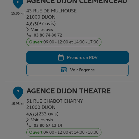
AGENCE DIJON CLEMENCEAU
6
43 RUE DE MULHOUSE
15.86 km
21000 DIJON
(97 avis)
Note de 4.8 sur 5
4,8
/5
Voir les avis
03 80 74 80 72
Ouvert
09:00 - 12:00 et 14:00 - 17:00
Prendre un RDV
Voir l'agence
AGENCE DIJON THEATRE
7
51 RUE CHABOT CHARNY
15.95 km
21000 DIJON
(233 avis)
Note de 4.9 sur 5
4,9
/5
Voir les avis
03 80 67 12 14
Ouvert
09:00 - 12:00 et 14:00 - 18:00