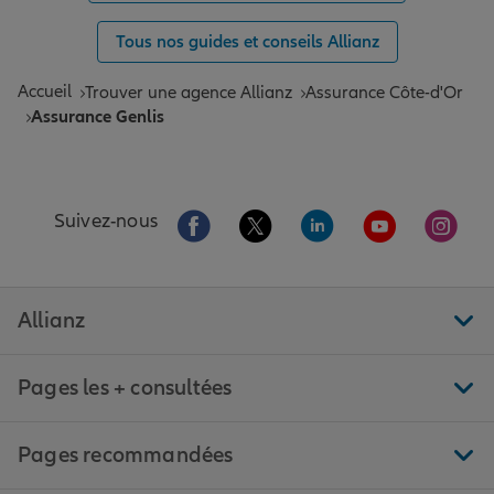
Tous nos guides et conseils Allianz
Accueil
Trouver une agence Allianz
Assurance Côte-d'Or
Assurance Genlis
Aller sur la page Facebook de Allianz
Aller sur la page Twitter de All
Aller sur la page Linke
Aller sur la pa
Aller 
Suivez-nous
Allianz
Pages les + consultées
Pages recommandées