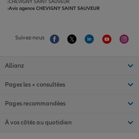
CHEVIGNY SAINT SAUVEUR
Avis agence CHEVIGNY SAINT SAUVEUR
Aller sur la page Facebook de Allianz
Aller sur la page Twitter de All
Aller sur la page Linke
Aller sur la pa
Aller 
Suivez-nous
Allianz
Pages les + consultées
Pages recommandées
À vos côtés au quotidien