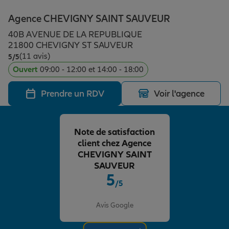
Épargne & retraite
Assurance emprunteur
Prévoyance et dépendance
Protection de la famille
Agence CHEVIGNY SAINT SAUVEUR
40B AVENUE DE LA REPUBLIQUE
Vos projets
Assurance animal de compagnie
Protection juridique
Plan épargne retraite
21800 CHEVIGNY ST SAUVEUR
(11 avis)
Note de 5 sur 5
5
/5
Ouvert
09:00 - 12:00 et 14:00 - 18:00
Conseil assurance
Assurance vie
Partir en vacances
Prendre un RDV
Voir l'agence
Outre-mer
Placements financiers
Déménager
Note de satisfaction
client chez Agence
Professionnels
Investissements immobiliers
Changer de voiture
Assurance auto
CHEVIGNY SAINT
SAUVEUR
5
/5
Allianz en France
Transmission
Départ à la retraite
Assurance habitation
Note de 5 sur 5
Avis Google
Préparer l’avenir
Le Pack Famille