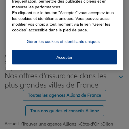
fréquentation, permettre des publicités ciblées et en
Caroline I.
mesurer les performances.
Note de 5 sur 5
Le 26/02/2026 - Agence CHEVIGNY SAINT SAUVEUR
En cliquant sur le bouton "Accepter" vous acceptez tous
Une agence sérieuse et rassurante. Très bon contact,
les cookies et identifiants uniques. Vous pouvez aussi
conseils précis et accompagnement de qualité. Je
modifier vos choix à tout moment via le lien "Gérer les
cookies" accessible dans le pied de page.
recommande Corentin Lestrade & Roch Dauger.
Prendre un RDV
Voir l'agence
Gérer les cookies et identifiants uniques
Allianz proche de chez vous
Accepter
Où que vous soyez en France, nos agences Allianz sont
toujours près de chez vous.
Nos offres d'assurance dans les
plus grandes villes de France
Toutes les agences Allianz de France
Tous nos guides et conseils Allianz
Accueil
Trouver une agence Allianz
Côte-d'Or
Dijon