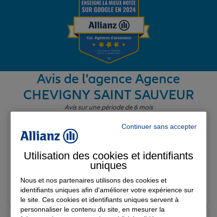
Garantie des accidents de la vie
Assurance scolaire
Avis de l'agence Agence
CHEVIGNY SAINT SAUVEUR
Protection juridique
Avis sur une période de 6 mois
kieran b.
Continuer sans accepter
Note de 5 sur 5
Retraite
Le 26/02/2026 - Agence CHEVIGNY SAINT SAUVEUR
Merci à roch dauger pour son expertise . Il a su m
Utilisation des cookies et identifiants
expliquer simplement une demande spécifique . Je
uniques
Tous nos devis d'assurance
recommande l agence allianz et plus particulièrement
Nous et nos partenaires utilisons des cookies et
roch .
Prendre un RDV
Voir l'agence
identifiants uniques afin d'améliorer votre expérience sur
le site. Ces cookies et identifiants uniques servent à
personnaliser le contenu du site, en mesurer la