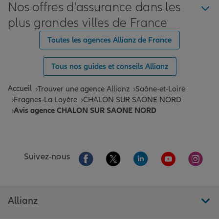
Nos offres d'assurance dans les
plus grandes villes de France
Toutes les agences Allianz de France
Tous nos guides et conseils Allianz
Accueil
Trouver une agence Allianz
Saône-et-Loire
Fragnes-La Loyère
CHALON SUR SAONE NORD
Avis agence CHALON SUR SAONE NORD
Aller sur la page Facebook de Allianz
Aller sur la page Twitter de All
Aller sur la page Linke
Aller sur la pa
Aller 
Suivez-nous
Allianz