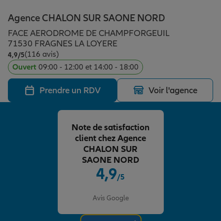
Épargne & retraite
Assurance emprunteur
Prévoyance et dépendance
Protection de la famille
Agence CHALON SUR SAONE NORD
FACE AERODROME DE CHAMPFORGEUIL
Vos projets
Assurance animal de compagnie
Protection juridique
Plan épargne retraite
71530 FRAGNES LA LOYERE
(116 avis)
Note de 4.9 sur 5
4,9
/5
Ouvert
09:00 - 12:00 et 14:00 - 18:00
Conseil assurance
Assurance vie
Partir en vacances
Prendre un RDV
Voir l'agence
Outre-mer
Placements financiers
Déménager
Note de satisfaction
client chez Agence
Professionnels
Investissements immobiliers
Changer de voiture
Assurance auto
CHALON SUR
SAONE NORD
4,9
/5
Allianz en France
Transmission
Départ à la retraite
Assurance habitation
Note de 4.9 sur 5
Avis Google
Préparer l’avenir
Le Pack Famille