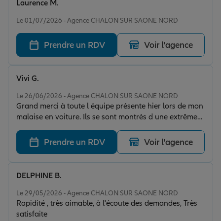
Laurence M.
Note de 5 sur 5
Le 01/07/2026 - Agence CHALON SUR SAONE NORD
Prendre un RDV
Voir l'agence
Vivi G.
Note de 5 sur 5
Le 26/06/2026 - Agence CHALON SUR SAONE NORD
Grand merci à toute l équipe présente hier lors de mon
malaise en voiture. Ils se sont montrés d une extrême
bienveillance qd je me suis réfugiée dans leur agence,
vraiment encore je vous exprime ma plus grande
Prendre un RDV
Voir l'agence
gratitude.
DELPHINE B.
Note de 5 sur 5
Le 29/05/2026 - Agence CHALON SUR SAONE NORD
Rapidité , très aimable, à l'écoute des demandes, Très
satisfaite