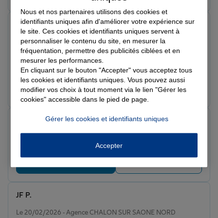
Nous et nos partenaires utilisons des cookies et
identifiants uniques afin d'améliorer votre expérience sur
Benoit D.
le site. Ces cookies et identifiants uniques servent à
Note de 5 sur 5
personnaliser le contenu du site, en mesurer la
Le 27/02/2026 - Agence CHALON SUR SAONE NORD
fréquentation, permettre des publicités ciblées et en
Un cabinet d’assurance à taille humaine où l’on se sent
mesurer les performances.
réellement écouté. Équipe accueillante, professionnelle
En cliquant sur le bouton "Accepter" vous acceptez tous
et particulièrement réactive. Je recommande vivement.
les cookies et identifiants uniques. Vous pouvez aussi
Prendre un RDV
Voir l'agence
modifier vos choix à tout moment via le lien "Gérer les
cookies" accessible dans le pied de page.
Gérer les cookies et identifiants uniques
florence s.
Note de 5 sur 5
Le 22/02/2026 - Agence CHALON SUR SAONE NORD
Accepter
Prendre un RDV
Voir l'agence
JF P.
Note de 5 sur 5
Le 20/02/2026 - Agence CHALON SUR SAONE NORD