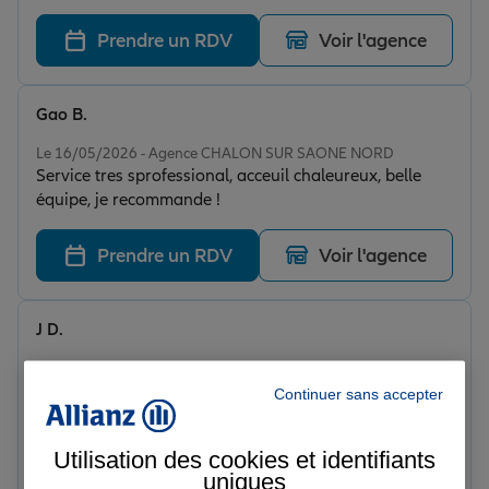
Prendre un RDV
Voir l'agence
Gao B.
Note de 5 sur 5
Le 16/05/2026 - Agence CHALON SUR SAONE NORD
Service tres sprofessional, acceuil chaleureux, belle
équipe, je recommande !
Prendre un RDV
Voir l'agence
J D.
Note de 5 sur 5
Le 05/05/2026 - Agence CHALON SUR SAONE NORD
De bons conseils, une écoute très professionnelle,des
Continuer sans accepter
contrats adaptés et beaucoup de réactivité de la part
des conseillers et conseillères. David toujours à
Utilisation des cookies et identifiants
l'écoute de nos besoins...
Prendre un RDV
Voir l'agence
uniques