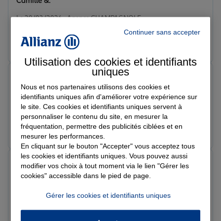
Camille &.
Note de 5 sur 5
Le 20/03/2026 - Agence CHAMPAGNOLE
Continuer sans accepter
Prendre un RDV
Voir l'agence
Utilisation des cookies et identifiants
uniques
Baptiste L.
Note de 5 sur 5
Nous et nos partenaires utilisons des cookies et
Le 15/03/2026 - Agence CHAMPAGNOLE
identifiants uniques afin d'améliorer votre expérience sur
Bonne accueil de monsieur Chevillot bien sympathique
le site. Ces cookies et identifiants uniques servent à
personnaliser le contenu du site, en mesurer la
fréquentation, permettre des publicités ciblées et en
Prendre un RDV
Voir l'agence
mesurer les performances.
En cliquant sur le bouton "Accepter" vous acceptez tous
les cookies et identifiants uniques. Vous pouvez aussi
Gréa O.
modifier vos choix à tout moment via le lien "Gérer les
Note de 5 sur 5
cookies" accessible dans le pied de page.
Le 13/03/2026 - Agence CHAMPAGNOLE
Super bien accueilli Très contente d’être devenue
Gérer les cookies et identifiants uniques
cliente chez eux Niveau tarif idem rien à dire je
recommande