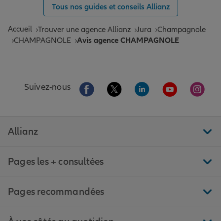
Tous nos guides et conseils Allianz
Accueil
Trouver une agence Allianz
Jura
Champagnole
CHAMPAGNOLE
Avis agence CHAMPAGNOLE
Aller sur la page Facebook de Allianz
Aller sur la page Twitter de All
Aller sur la page Linke
Aller sur la pa
Aller 
Suivez-nous
Allianz
Pages les + consultées
Pages recommandées