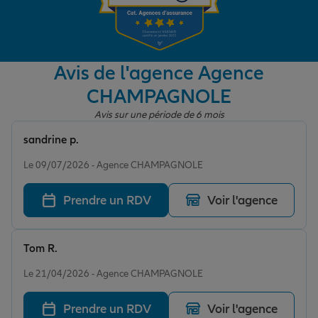
Garantie des accidents de la vie
Avis de l'agence Agence
CHAMPAGNOLE
Assurance scolaire
Avis sur une période de 6 mois
sandrine p.
Protection juridique
Note de 5 sur 5
Le 09/07/2026 - Agence CHAMPAGNOLE
Prendre un RDV
Voir l'agence
Retraite
Tom R.
Tous nos devis d'assurance
Note de 5 sur 5
Le 21/04/2026 - Agence CHAMPAGNOLE
Prendre un RDV
Voir l'agence