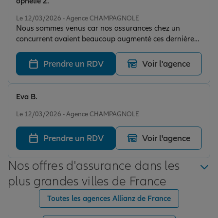
ophelie 2.
Note de 5 sur 5
Le 12/03/2026 - Agence CHAMPAGNOLE
Nous sommes venus car nos assurances chez un
concurrent avaient beaucoup augmenté ces dernières
années. Très bon accueil, très bon tarifs proposés.
Merci à Bastien pour son professionnalisme.
Prendre un RDV
Voir l'agence
Eva B.
Note de 5 sur 5
Le 12/03/2026 - Agence CHAMPAGNOLE
Prendre un RDV
Voir l'agence
Nos offres d'assurance dans les
plus grandes villes de France
Toutes les agences Allianz de France