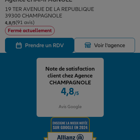
Épargne & retraite
Assurance emprunteur
Prévoyance et dépendance
Protection de la famille
19 TER AVENUE DE LA REPUBLIQUE
39300 CHAMPAGNOLE
(91 avis)
Note de 4.8 sur 5
4,8
/5
Vos projets
Assurance animal de compagnie
Protection juridique
Plan épargne retraite
Fermé actuellement
Prendre un RDV
Voir l'agence
Conseil assurance
Assurance vie
Partir en vacances
Note de satisfaction
Outre-mer
Placements financiers
Déménager
client chez Agence
CHAMPAGNOLE
4,8
/5
Professionnels
Investissements immobiliers
Changer de voiture
Assurance auto
Note de 4.8 sur 5
Avis Google
Allianz en France
Transmission
Départ à la retraite
Assurance habitation
Préparer l’avenir
Le Pack Famille