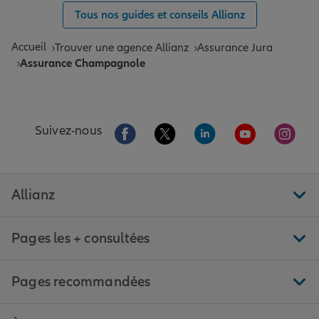
Tous nos guides et conseils Allianz
Accueil
Trouver une agence Allianz
Assurance Jura
Assurance Champagnole
Aller sur la page Facebook de Allianz
Aller sur la page Twitter de All
Aller sur la page Linke
Aller sur la pa
Aller 
Suivez-nous
Allianz
Pages les + consultées
Pages recommandées