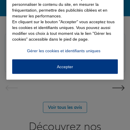
personnaliser le contenu du site, en mesurer la
fréquentation, permettre des publicités ciblées et en
mesurer les performances.
Derniers avis de nos agences Allianz
En cliquant sur le bouton "Accepter" vous acceptez tous
les cookies et identifiants uniques. Vous pouvez aussi
modifier vos choix à tout moment via le lien "Gérer les
cookies" accessible dans le pied de page.
Louis M.
Note de 5 sur 5
Gérer les cookies et identifiants uniques
Le 08/08/2026 - Agence PAVILLY
Bon suivi de mon sinistre, merci
Accepter
Voir tous les avis
Découvrez nos