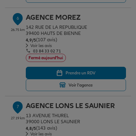
AGENCE MOREZ
6
142 RUE DE LA REPUBLIQUE
26.75 km
39400 HAUTS DE BIENNE
(107 avis)
Note de 4.9 sur 5
4,9
/5
Voir les avis
03 84 33 02 71
Fermé aujourd'hui
Prendre un RDV
Voir l'agence
AGENCE LONS LE SAUNIER
7
13 AVENUE THUREL
27.19 km
39000 LONS LE SAUNIER
(143 avis)
Note de 4.8 sur 5
4,8
/5
Voir les avis