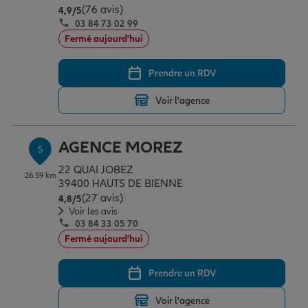
(76 avis)
Note de 4.9 sur 5
4,9
/5
03 84 73 02 99
Fermé aujourd'hui
Prendre un RDV
Voir l'agence
AGENCE MOREZ
5
22 QUAI JOBEZ
26.59 km
39400 HAUTS DE BIENNE
(27 avis)
Note de 4.8 sur 5
4,8
/5
Voir les avis
03 84 33 05 70
Fermé aujourd'hui
Prendre un RDV
Voir l'agence