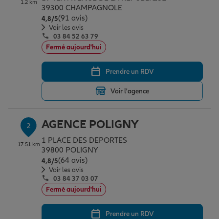
1.2 km
Épargne & retraite
Assurance emprunteur
Prévoyance et dépendance
Protection de la famille
39300 CHAMPAGNOLE
(91 avis)
Note de 4.8 sur 5
4,8
/5
Voir les avis
03 84 52 63 79
Vos projets
Assurance animal de compagnie
Protection juridique
Plan épargne retraite
Fermé aujourd'hui
Prendre un RDV
Conseil assurance
Assurance vie
Partir en vacances
Voir l'agence
Outre-mer
Placements financiers
Déménager
AGENCE POLIGNY
2
1 PLACE DES DEPORTES
17.51 km
Professionnels
Investissements immobiliers
Changer de voiture
Assurance auto
39800 POLIGNY
(64 avis)
Note de 4.8 sur 5
4,8
/5
Voir les avis
03 84 37 03 07
Allianz en France
Transmission
Départ à la retraite
Assurance habitation
Fermé aujourd'hui
Prendre un RDV
Préparer l’avenir
Le Pack Famille