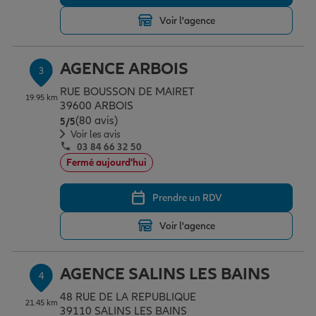
Voir l'agence
Garantie des accidents de la vie
AGENCE ARBOIS
3
RUE BOUSSON DE MAIRET
Assurance scolaire
19.95 km
39600 ARBOIS
(80 avis)
Note de 5 sur 5
5
/5
Voir les avis
03 84 66 32 50
Protection juridique
Fermé aujourd'hui
Prendre un RDV
Retraite
Voir l'agence
Tous nos devis d'assurance
AGENCE SALINS LES BAINS
4
48 RUE DE LA REPUBLIQUE
21.45 km
39110 SALINS LES BAINS