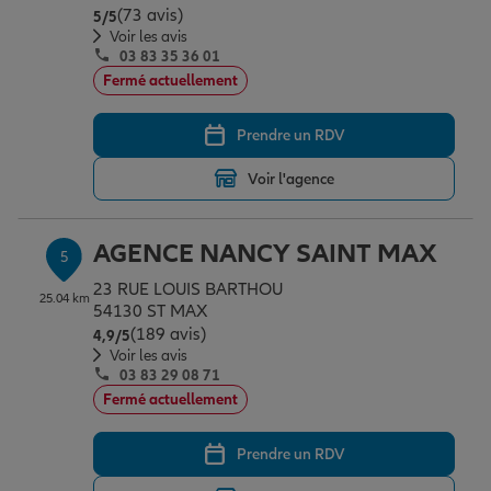
(73 avis)
Note de 5 sur 5
5
/5
Voir les avis
03 83 35 36 01
Fermé actuellement
Prendre un RDV
Voir l'agence
AGENCE NANCY SAINT MAX
5
23 RUE LOUIS BARTHOU
25.04 km
54130 ST MAX
(189 avis)
Note de 4.9 sur 5
4,9
/5
Voir les avis
03 83 29 08 71
Fermé actuellement
Prendre un RDV