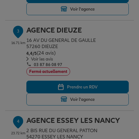
Voir l'agence
Garantie des accidents de la vie
AGENCE DIEUZE
3
16 AV DU GENERAL DE GAULLE
Assurance scolaire
16.71 km
57260 DIEUZE
(24 avis)
Note de 4.4 sur 5
4,4
/5
Voir les avis
03 87 86 08 97
Protection juridique
Fermé actuellement
Prendre un RDV
Retraite
Voir l'agence
Tous nos devis d'assurance
AGENCE ESSEY LES NANCY
4
2 BIS RUE DU GENERAL PATTON
23.72 km
54270 ESSEY LES NANCY