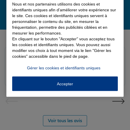
Nous et nos partenaires utilisons des cookies et
identifiants uniques afin d'améliorer votre expérience sur
le site. Ces cookies et identifiants uniques servent à
personnaliser le contenu du site, en mesurer la
fréquentation, permettre des publicités ciblées et en
mesurer les performances.
Derniers avis de nos agences Allianz
En cliquant sur le bouton "Accepter" vous acceptez tous
les cookies et identifiants uniques. Vous pouvez aussi
modifier vos choix à tout moment via le lien "Gérer les
Yori A.
cookies" accessible dans le pied de page.
Note de 5 sur 5
Le 05/08/2026 - Agence FORT DE FRANCE
Gérer les cookies et identifiants uniques
Accepter
Voir tous les avis