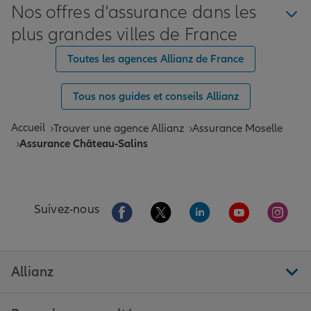
Nos offres d'assurance dans les
plus grandes villes de France
Toutes les agences Allianz de France
Tous nos guides et conseils Allianz
Accueil
Trouver une agence Allianz
Assurance Moselle
Assurance Château-Salins
Aller sur la page Facebook de Allianz
Aller sur la page Twitter de All
Aller sur la page Linke
Aller sur la pa
Aller 
Suivez-nous
Allianz