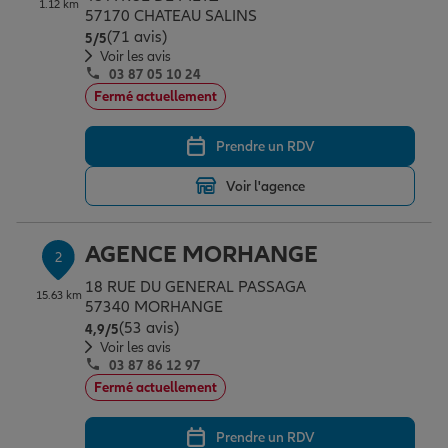
1.12 km
Épargne & retraite
Assurance emprunteur
Prévoyance et dépendance
Protection de la famille
57170 CHATEAU SALINS
(71 avis)
Note de 5 sur 5
5
/5
Voir les avis
03 87 05 10 24
Vos projets
Assurance animal de compagnie
Protection juridique
Plan épargne retraite
Fermé actuellement
Prendre un RDV
Conseil assurance
Assurance vie
Partir en vacances
Voir l'agence
Outre-mer
Placements financiers
Déménager
AGENCE MORHANGE
2
18 RUE DU GENERAL PASSAGA
15.63 km
Professionnels
Investissements immobiliers
Changer de voiture
Assurance auto
57340 MORHANGE
(53 avis)
Note de 4.9 sur 5
4,9
/5
Voir les avis
03 87 86 12 97
Allianz en France
Transmission
Départ à la retraite
Assurance habitation
Fermé actuellement
Prendre un RDV
Préparer l’avenir
Le Pack Famille