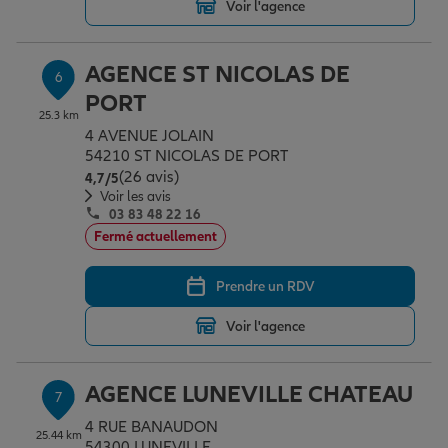
Voir l'agence
AGENCE ST NICOLAS DE
6
PORT
25.3 km
4 AVENUE JOLAIN
54210 ST NICOLAS DE PORT
(26 avis)
Note de 4.7 sur 5
4,7
/5
Voir les avis
03 83 48 22 16
Fermé actuellement
Prendre un RDV
Voir l'agence
AGENCE LUNEVILLE CHATEAU
7
4 RUE BANAUDON
25.44 km
54300 LUNEVILLE