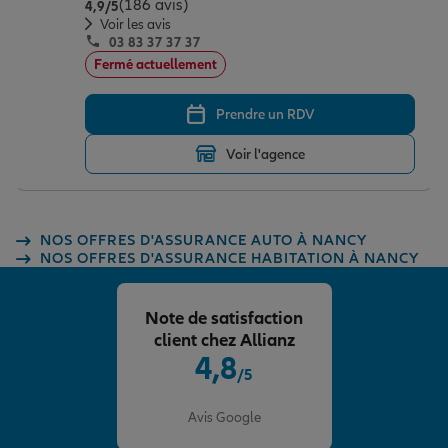
(186 avis)
Note de 4.9 sur 5
4,9
/5
Voir les avis
03 83 37 37 37
Fermé actuellement
Prendre un RDV
Voir l'agence
NOS OFFRES D'ASSURANCE AUTO À NANCY
NOS OFFRES D'ASSURANCE HABITATION À NANCY
Note de satisfaction
client chez Allianz
4,8
/5
Note de 4.8 sur 5
Avis Google