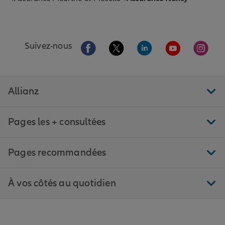
Aller sur la page Facebook de Allianz
Aller sur la page Twitter de All
Aller sur la page Linke
Aller sur la pa
Aller 
Suivez-nous
Allianz
Pages les + consultées
Pages recommandées
À vos côtés au quotidien