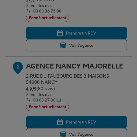
5
/5
Épargne & retraite
Assurance emprunteur
Prévoyance et dépendance
Protection de la famille
Voir les avis
03 83 36 75 00
Fermé actuellement
Vos projets
Assurance animal de compagnie
Protection juridique
Plan épargne retraite
Prendre un RDV
Voir l'agence
Conseil assurance
Assurance vie
Partir en vacances
AGENCE NANCY MAJORELLE
2
Outre-mer
Placements financiers
Déménager
2 RUE DU FAUBOURG DES 3 MAISONS
54000 NANCY
(80 avis)
Note de 4.9 sur 5
4,9
/5
Professionnels
Investissements immobiliers
Changer de voiture
Assurance auto
Voir les avis
03 83 27 30 11
Fermé actuellement
Allianz en France
Transmission
Départ à la retraite
Assurance habitation
Prendre un RDV
Voir l'agence
Préparer l’avenir
Le Pack Famille