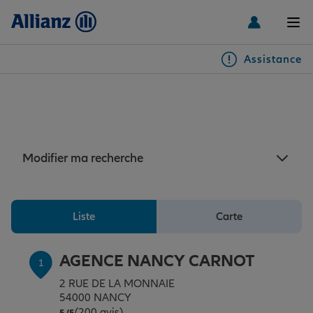
Men
Assistance
Particuliers
Assurance Nancy : 4
agences Allianz à Nancy
Véhicules
Modifier ma recherche
Habitation & emprunteur
Auto
Liste
Carte
Santé & prévoyance
2 roues
Habitation
AGENCE NANCY CARNOT
1
Famille Loisirs
Autres véhicules
Équipements habitation
Santé
2 RUE DE LA MONNAIE
54000 NANCY
(200 avis)
Note de 5 sur 5