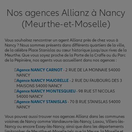
Nos agences Allianz à Nancy
(Meurthe-et-Moselle)
Vous souhaitez rencontrer un agent Allianz près de chez vous à
Nancy ? Nous sommes présents dans différents quartiers de la ville,
de la célèbre Place Stanislas au cœur historique jusqu'aux rives de la
Meurthe. Que vous soyez proche de la Porte de la Craffe ou du Parc
de la Pépinière, nos agents vous accueillent dans nos agences :
Agence NANCY CARNOT
- 2 RUE DE LA MONNAIE 54000
NANCY
Agence NANCY MAJORELLE
- 2 RUE DU FAUBOURG DES 3
MAISONS 54000 NANCY
Agence NANCY MONTESQUIEU
- 98 RUE ST NICOLAS
54000 NANCY
Agence NANCY STANISLAS
- 70 B RUE STANISLAS 54000
NANCY
Vous pouvez aussi trouver nos agences Allianz dans les communes
voisines de Nancy comme Vandœuvre-lès-Nancy, Laxou, Villers-lès-
Nancy ou encore Essey-lès-Nancy, ainsi que dans les départements
limitrophes de Meurthe-et-Moselle tels que la Meuse, la Moselle et