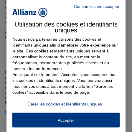
Pour vos déplacements à Nancy, que ce soit en voiture sur le
Continuer sans accepter
boulevard Lobau ou en scooter pour vous rendre à la faculté de
lettres,
l'assurance auto est indispensable
. Elle vous protège en cas
d'accident, de vol, d'incendie, de bris de glace ou encore de
catastrophes naturelles.
Utilisation des cookies et identifiants
uniques
Plusieurs risques sont à considérer lorsqu'on conduit un véhicule à
Nancy :
Nous et nos partenaires utilisons des cookies et
identifiants uniques afin d'améliorer votre expérience sur
La responsabilité civile en cas de dommages causés à un tiers
le site. Ces cookies et identifiants uniques servent à
Les dommages corporels en cas de blessures
personnaliser le contenu du site, en mesurer la
Les dommages matériels sur votre véhicule
fréquentation, permettre des publicités ciblées et en
L'assistance en cas de panne ou d'accident
mesurer les performances.
Nous vous proposons différentes formules et options pour
En cliquant sur le bouton "Accepter" vous acceptez tous
personnaliser votre
contrat d'assurance auto à Nancy
selon vos
les cookies et identifiants uniques. Vous pouvez aussi
besoins :
assurance auto pour petit rouleur
,
assurance malussé ou
modifier vos choix à tout moment via le lien "Gérer les
résilié
,
assurance voiture électrique ou hybride
,
assurance auto
cookies" accessible dans le pied de page.
semi-autonome
... Rendez-vous dans notre espace
conseils auto
pour en savoir plus sur les spécificités de
l'assurance automobile à
Nancy
.
Gérer les cookies et identifiants uniques
Obtenir un tarif pour votre assurance auto à Nancy
Accepter
Comment choisir l'assurance