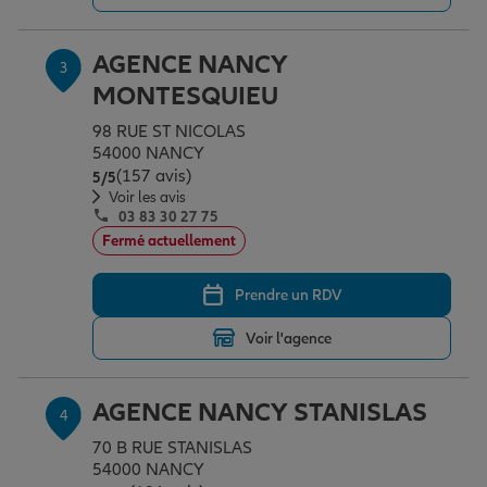
AGENCE NANCY
3
Garantie des accidents de la vie
MONTESQUIEU
98 RUE ST NICOLAS
Assurance scolaire
54000 NANCY
(157 avis)
Note de 5 sur 5
5
/5
Voir les avis
03 83 30 27 75
Protection juridique
Fermé actuellement
Prendre un RDV
Retraite
Voir l'agence
Tous nos devis d'assurance
AGENCE NANCY STANISLAS
4
70 B RUE STANISLAS
54000 NANCY