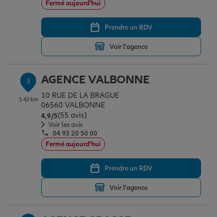
Fermé aujourd'hui
Prendre un RDV
Garantie des accidents de la vie
Voir l'agence
Assurance scolaire
AGENCE VALBONNE
3
10 RUE DE LA BRAGUE
3.42 km
Protection juridique
06560 VALBONNE
(55 avis)
Note de 4.9 sur 5
4,9
/5
Voir les avis
04 93 20 50 00
Retraite
Fermé aujourd'hui
Prendre un RDV
Tous nos devis d'assurance
Voir l'agence