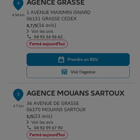
AGENCE GRASSE
4
1 AVENUE MAXIMIN ISNARD
4.54 km
06131 GRASSE CEDEX
(16 avis)
Note de 4.7 sur 5
4,7
/5
Voir les avis
04 93 36 06 62
Fermé aujourd'hui
Prendre un RDV
Voir l'agence
AGENCE MOUANS SARTOUX
5
36 AVENUE DE GRASSE
4.7 km
06370 MOUANS SARTOUX
(23 avis)
Note de 5 sur 5
5
/5
Voir les avis
04 92 99 67 90
Fermé aujourd'hui