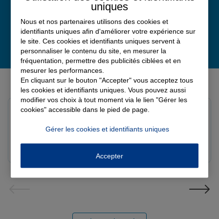
uniques
Nous et nos partenaires utilisons des cookies et
identifiants uniques afin d'améliorer votre expérience sur
le site. Ces cookies et identifiants uniques servent à
personnaliser le contenu du site, en mesurer la
fréquentation, permettre des publicités ciblées et en
mesurer les performances.
Derniers avis de nos agences Allianz
En cliquant sur le bouton "Accepter" vous acceptez tous
les cookies et identifiants uniques. Vous pouvez aussi
modifier vos choix à tout moment via le lien "Gérer les
cookies" accessible dans le pied de page.
Louis M.
Note de 5 sur 5
Le 08/08/2026 - Agence PAVILLY
Gérer les cookies et identifiants uniques
Bon suivi de mon sinistre, merci
Accepter