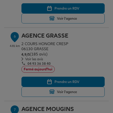
Prendre un RDV
Voir l'agence
AGENCE GRASSE
6
2 COURS HONORE CRESP
4.81 km
06130 GRASSE
(185 avis)
Note de 4.9 sur 5
4,9
/5
Voir les avis
04 93 36 38 40
Fermé aujourd'hui
Prendre un RDV
Voir l'agence
AGENCE MOUGINS
7