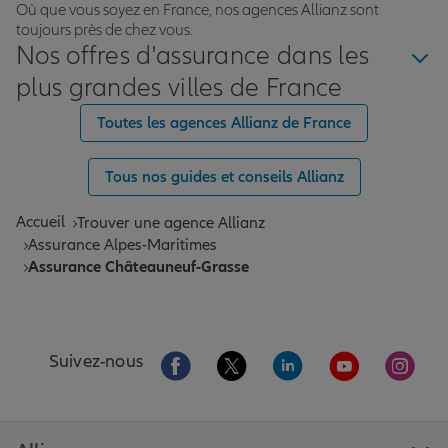
Où que vous soyez en France, nos agences Allianz sont
toujours près de chez vous.
Nos offres d'assurance dans les
plus grandes villes de France
Toutes les agences Allianz de France
Tous nos guides et conseils Allianz
Accueil
Trouver une agence Allianz
Assurance Alpes-Maritimes
Assurance Châteauneuf-Grasse
Aller sur la page Facebook de Allianz
Aller sur la page Twitter de All
Aller sur la page Linke
Aller sur la pa
Aller 
Suivez-nous