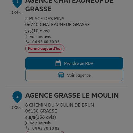
AGENCE CHATEAUNEUF DE
1
Épargne & retraite
Assurance emprunteur
Prévoyance et dépendance
Protection de la famille
GRASSE
2.04 km
2 PLACE DES PINS
06740 CHATEAUNEUF GRASSE
Vos projets
Assurance animal de compagnie
Protection juridique
Plan épargne retraite
(10 avis)
Note de 5 sur 5
5
/5
Voir les avis
04 93 40 30 35
Conseil assurance
Assurance vie
Partir en vacances
Fermé aujourd'hui
Prendre un RDV
Outre-mer
Placements financiers
Déménager
Voir l'agence
Professionnels
Investissements immobiliers
Changer de voiture
Assurance auto
AGENCE GRASSE LE MOULIN
2
8 CHEMIN DU MOULIN DE BRUN
3.03 km
Allianz en France
Transmission
Départ à la retraite
Assurance habitation
06130 GRASSE
(156 avis)
Note de 4.8 sur 5
4,8
/5
Voir les avis
04 93 70 10 02
Préparer l’avenir
Le Pack Famille