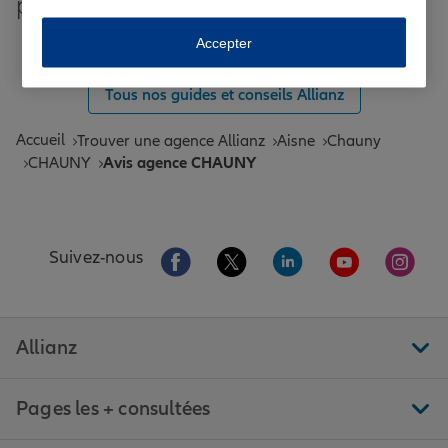
plus grandes villes de France
Toutes les agences Allianz de France
Accepter
Tous nos guides et conseils Allianz
Accueil
Trouver une agence Allianz
Aisne
Chauny
CHAUNY
Avis agence CHAUNY
Aller sur la page Facebook de Allianz
Aller sur la page Twitter de All
Aller sur la page Linke
Aller sur la pa
Aller 
Suivez-nous
Allianz
Pages les + consultées