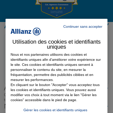
Garantie des accidents de la vie
Avis de l'agence Agence CHAUNY
Continuer sans accepter
Avis sur une période de 6 mois
Assurance scolaire
Utilisation des cookies et identifiants
Ghislaine D.
uniques
Note de 5 sur 5
Le 24/02/2026 - Agence CHAUNY
Protection juridique
Nous et nos partenaires utilisons des cookies et
Une bonne équipe reçu avec le sourire , je les
identifiants uniques afin d'améliorer votre expérience sur
recommande
le site. Ces cookies et identifiants uniques servent à
personnaliser le contenu du site, en mesurer la
Retraite
Prendre un RDV
Voir l'agence
fréquentation, permettre des publicités ciblées et en
mesurer les performances.
En cliquant sur le bouton "Accepter" vous acceptez tous
Allianz proche de chez vous
Tous nos devis d'assurance
les cookies et identifiants uniques. Vous pouvez aussi
Où que vous soyez en France, nos agences Allianz sont
modifier vos choix à tout moment via le lien "Gérer les
toujours près de chez vous.
cookies" accessible dans le pied de page.
Nos offres d'assurance dans les
Gérer les cookies et identifiants uniques