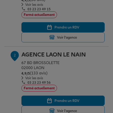
4,9
/5
Épargne & retraite
Assurance emprunteur
Prévoyance et dépendance
Protection de la famille
Voir les avis
03 23 23 49 15
Fermé actuellement
Vos projets
Assurance animal de compagnie
Protection juridique
Plan épargne retraite
Prendre un RDV
Voir l'agence
Conseil assurance
Assurance vie
Partir en vacances
AGENCE LAON LE NAIN
2
Outre-mer
Placements financiers
Déménager
67 BD BROSSOLETTE
02000 LAON
(133 avis)
Note de 4.9 sur 5
4,9
/5
Professionnels
Investissements immobiliers
Changer de voiture
Assurance auto
Voir les avis
03 23 23 49 56
Fermé actuellement
Allianz en France
Transmission
Départ à la retraite
Assurance habitation
Prendre un RDV
Voir l'agence
Préparer l’avenir
Le Pack Famille