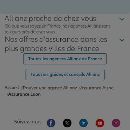
Allianz proche de chez vous
Où que vous soyez en France, nos agences Allianz sont
toujours près de chez vous.
Nos offres d'assurance dans les
plus grandes villes de France
Toutes les agences Allianz de France
Tous nos guides et conseils Allianz
Accueil
Trouver une agence Allianz
Assurance Aisne
Assurance Laon
Aller sur la page Facebook de Allianz
Aller sur la page Twitter de All
Aller sur la page Linke
Aller sur la pa
Aller 
Suivez-nous