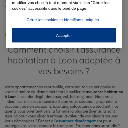
aussi des formules dédiées. Consultez nos
conseils auto
pour tout
modifier vos choix à tout moment via le lien "Gérer les
savoir sur l'
assurance auto à Laon
:
cookies" accessible dans le pied de page.
Comment choisir son assurance auto ?
Gérer les cookies et identifiants uniques
Quels sont les différents types de contrats ?
Comment calculer son bonus-malus ?
Obtenir un tarif pour votre assurance auto à Laon
Accepter
Comment choisir l'assurance
habitation à Laon adaptée à
vos besoins ?
Votre appartement en centre-ville, votre maison en périphérie ou
votre chambre étudiante méritent la meilleure
assurance habitation
à Laon
. Incendie, dégât des eaux, vol, bris de glace… Nous vous
indemnisons en cas de sinistre. Selon votre situation, propriétaire
occupant ou non occupant, locataire, colocataire ou étudiant, nos
agents vous orientent vers la formule la plus pertinente. Ils sont
aussi là pour vous aider à estimer la valeur de vos biens à assurer.
Vous déménagez ? Pensez à l'
assurance déménagement
pour
protéger vos biens pendant le transport. Étudiant dans un studio ?