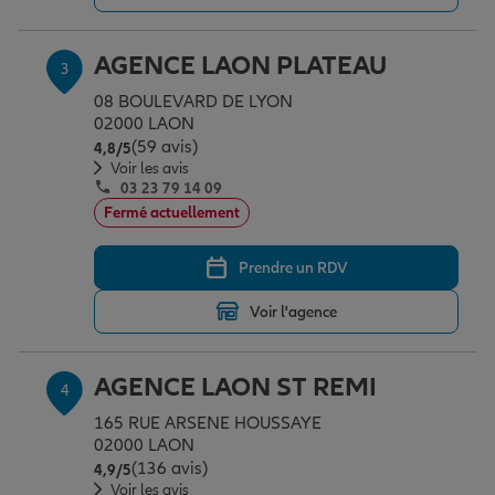
AGENCE LAON PLATEAU
3
Garantie des accidents de la vie
08 BOULEVARD DE LYON
02000 LAON
(59 avis)
Note de 4.8 sur 5
4,8
/5
Assurance scolaire
Voir les avis
03 23 79 14 09
Fermé actuellement
Protection juridique
Prendre un RDV
Retraite
Voir l'agence
AGENCE LAON ST REMI
4
Tous nos devis d'assurance
165 RUE ARSENE HOUSSAYE
02000 LAON
(136 avis)
Note de 4.9 sur 5
4,9
/5
Voir les avis