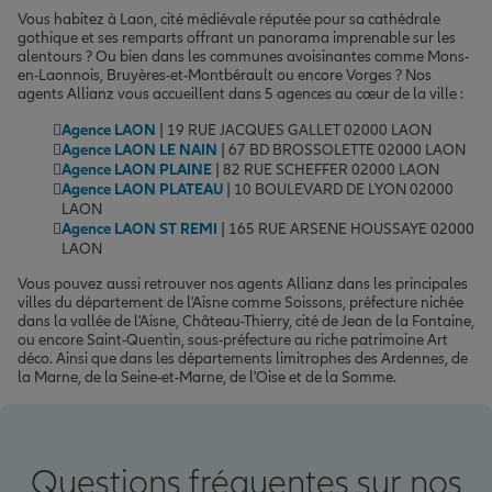
Vous habitez à Laon, cité médiévale réputée pour sa cathédrale
gothique et ses remparts offrant un panorama imprenable sur les
alentours ? Ou bien dans les communes avoisinantes comme Mons-
en-Laonnois, Bruyères-et-Montbérault ou encore Vorges ? Nos
agents Allianz vous accueillent dans 5 agences au cœur de la ville :
Agence LAON
| 19 RUE JACQUES GALLET 02000 LAON
Agence LAON LE NAIN
| 67 BD BROSSOLETTE 02000 LAON
Agence LAON PLAINE
| 82 RUE SCHEFFER 02000 LAON
Agence LAON PLATEAU
| 10 BOULEVARD DE LYON 02000
LAON
Agence LAON ST REMI
| 165 RUE ARSENE HOUSSAYE 02000
LAON
Vous pouvez aussi retrouver nos agents Allianz dans les principales
villes du département de l'Aisne comme Soissons, préfecture nichée
dans la vallée de l'Aisne, Château-Thierry, cité de Jean de la Fontaine,
ou encore Saint-Quentin, sous-préfecture au riche patrimoine Art
déco. Ainsi que dans les départements limitrophes des Ardennes, de
la Marne, de la Seine-et-Marne, de l'Oise et de la Somme.
Questions fréquentes sur nos