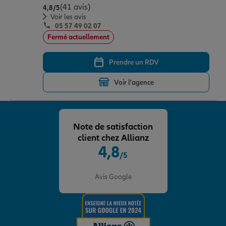
(41 avis)
Note de 4.8 sur 5
4,8
/5
Voir les avis
05 57 49 02 07
Fermé actuellement
Prendre un RDV
Voir l'agence
Note de satisfaction
client chez Allianz
4,8
/5
Note de 4.8 sur 5
Avis Google