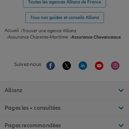
Toutes les agences Allianz de France
Tous nos guides et conseils Allianz
Accueil
Trouver une agence Allianz
Assurance Charente-Maritime
Assurance Chevanceaux
Aller sur la page Facebook de Allianz
Aller sur la page Twitter de All
Aller sur la page Linke
Aller sur la pa
Aller 
Suivez-nous
Allianz
Pages les + consultées
Pages recommandées