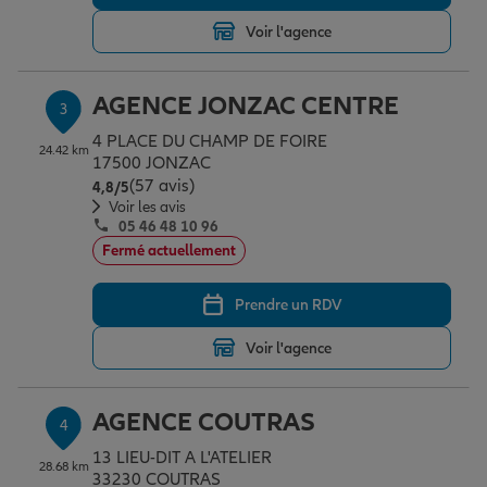
Voir l'agence
Garantie des accidents de la vie
AGENCE JONZAC CENTRE
3
4 PLACE DU CHAMP DE FOIRE
Assurance scolaire
24.42 km
17500 JONZAC
(57 avis)
Note de 4.8 sur 5
4,8
/5
Voir les avis
05 46 48 10 96
Protection juridique
Fermé actuellement
Prendre un RDV
Retraite
Voir l'agence
Tous nos devis d'assurance
AGENCE COUTRAS
4
13 LIEU-DIT A L'ATELIER
28.68 km
33230 COUTRAS