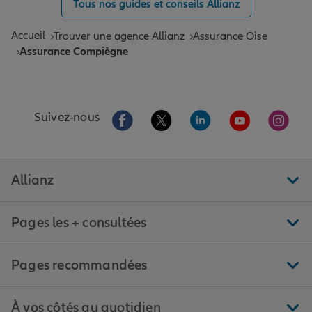
Tous nos guides et conseils Allianz
Accueil
Trouver une agence Allianz
Assurance Oise
Assurance Compiègne
Aller sur la page Facebook de Allianz
Aller sur la page Twitter de All
Aller sur la page Linke
Aller sur la pa
Aller 
Suivez-nous
Allianz
Pages les + consultées
Pages recommandées
À vos côtés au quotidien