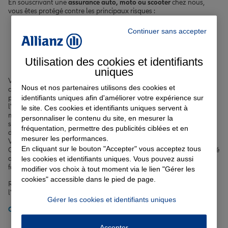
En souscrivant une
assurance auto, moto ou scooter
chez nous,
vous êtes protégé contre les principaux risques :
Accident de la circulation
Continuer sans accepter
Vol et tentative de vol
Incendie
Bris de glace
Utilisation des cookies et identifiants
Catastrophes naturelles et technologiques
uniques
Vous pouvez également opter pour des garanties complémentaires
Nous et nos partenaires utilisons des cookies et
comme l'assistance 0 km ou la garantie du conducteur. Nous
identifiants uniques afin d'améliorer votre expérience sur
proposons des formules avantageuses et flexibles, comme
l'
assurance auto pour les petits rouleurs
, idéale si vous parcourez
le site. Ces cookies et identifiants uniques servent à
moins de 8 000 km par an. Vous avez des difficultés à vous assurer
personnaliser le contenu du site, en mesurer la
suite à une résiliation ou en raison d'un malus élevé ? Nous avons
fréquentation, permettre des publicités ciblées et en
des solutions adaptées pour les
conducteurs malussés ou résiliés
.
mesurer les performances.
Vous roulez en
véhicule électrique ou hybride
dans les rues de
En cliquant sur le bouton "Accepter" vous acceptez tous
Compiègne ? Découvrez nos offres dédiées. Enfin, si vous êtes équipé
d'une
voiture semi-autonome
, nous avons l'assurance qu'il vous
les cookies et identifiants uniques. Vous pouvez aussi
faut.
modifier vos choix à tout moment via le lien "Gérer les
cookies" accessible dans le pied de page.
Rendez-vous sur notre page de
conseils auto
pour tout savoir sur
l'
assurance de votre véhicule à Compiègne
.
Gérer les cookies et identifiants uniques
Obtenir un tarif pour votre assurance auto à Compiègne
Accepter