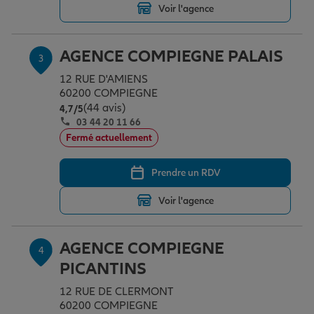
Voir l'agence
Garantie des accidents de la vie
AGENCE COMPIEGNE PALAIS
3
12 RUE D'AMIENS
60200 COMPIEGNE
Assurance scolaire
(44 avis)
Note de 4.7 sur 5
4,7
/5
03 44 20 11 66
Fermé actuellement
Protection juridique
Prendre un RDV
Retraite
Voir l'agence
AGENCE COMPIEGNE
Tous nos devis d'assurance
4
PICANTINS
12 RUE DE CLERMONT
60200 COMPIEGNE