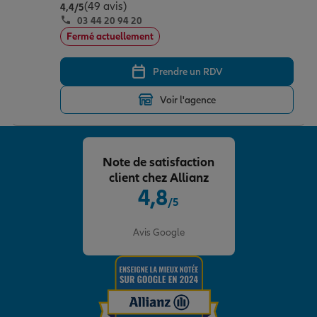
(49 avis)
Note de 4.4 sur 5
4,4
/5
03 44 20 94 20
Fermé actuellement
Prendre un RDV
Voir l'agence
Note de satisfaction
client chez Allianz
4,8
/5
Note de 4.8 sur 5
Avis Google