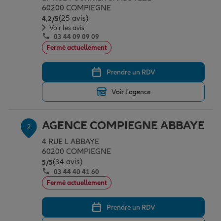
Épargne & retraite
Assurance emprunteur
Prévoyance et dépendance
Protection de la famille
60200 COMPIEGNE
(25 avis)
Note de 4.2 sur 5
4,2
/5
Voir les avis
03 44 09 09 09
Vos projets
Assurance animal de compagnie
Protection juridique
Plan épargne retraite
Fermé actuellement
Prendre un RDV
Conseil assurance
Assurance vie
Partir en vacances
Voir l'agence
Outre-mer
Placements financiers
Déménager
AGENCE COMPIEGNE ABBAYE
2
4 RUE L ABBAYE
Professionnels
Investissements immobiliers
Changer de voiture
Assurance auto
60200 COMPIEGNE
(34 avis)
Note de 5 sur 5
5
/5
03 44 40 41 60
Allianz en France
Transmission
Départ à la retraite
Assurance habitation
Fermé actuellement
Prendre un RDV
Préparer l’avenir
Le Pack Famille