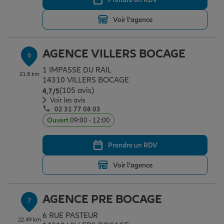
Voir l'agence
AGENCE VILLERS BOCAGE
6
1 IMPASSE DU RAIL
21.8 km
14310 VILLERS BOCAGE
(105 avis)
Note de 4.7 sur 5
4,7
/5
Voir les avis
02 31 77 08 03
Ouvert
09:00 - 12:00
Prendre un RDV
Voir l'agence
AGENCE PRE BOCAGE
7
6 RUE PASTEUR
22.49 km