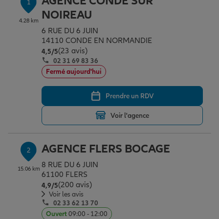
AGENCE CONDE SUR
1
Épargne & retraite
Assurance emprunteur
Prévoyance et dépendance
Protection de la famille
NOIREAU
4.28 km
6 RUE DU 6 JUIN
14110 CONDE EN NORMANDIE
Vos projets
Assurance animal de compagnie
Protection juridique
Plan épargne retraite
(23 avis)
Note de 4.5 sur 5
4,5
/5
02 31 69 83 36
Fermé aujourd'hui
Conseil assurance
Assurance vie
Partir en vacances
Prendre un RDV
Outre-mer
Placements financiers
Déménager
Voir l'agence
Professionnels
Investissements immobiliers
Changer de voiture
Assurance auto
AGENCE FLERS BOCAGE
2
8 RUE DU 6 JUIN
15.06 km
61100 FLERS
Allianz en France
Transmission
Départ à la retraite
Assurance habitation
(200 avis)
Note de 4.9 sur 5
4,9
/5
Voir les avis
02 33 62 13 70
Ouvert
09:00 - 12:00
Préparer l’avenir
Le Pack Famille