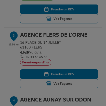
Prendre un RDV
Garantie des accidents de la vie
Voir l'agence
Assurance scolaire
AGENCE FLERS DE L'ORNE
3
16 PLACE DU 14 JUILLET
15.56 km
61100 FLERS
Protection juridique
(90 avis)
Note de 4.9 sur 5
4,9
/5
02 33 65 65 55
Fermé aujourd'hui
Retraite
Prendre un RDV
Voir l'agence
Tous nos devis d'assurance
AGENCE AUNAY SUR ODON
4