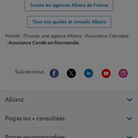
Toutes les agences Allianz de France
Tous nos guides et conseils Allianz
Accueil
Trouver une agence Allianz
Assurance Calvados
Assurance Condé-en-Normandie
Aller sur la page Facebook de Allianz
Aller sur la page Twitter de All
Aller sur la page Linke
Aller sur la pa
Aller 
Suivez-nous
Allianz
Pages les + consultées
Pages recommandées