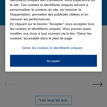
le site. Ces cookies et identifiants uniques servent à
personnaliser le contenu du site, en mesurer la
fréquentation, permettre des publicités ciblées et en
mesurer les performances.
En cliquant sur le bouton "Accepter" vous acceptez tous
les cookies et identifiants uniques. Vous pouvez aussi
Derniers avis de nos agences Allianz
modifier vos choix à tout moment via le lien "Gérer les
cookies" accessible dans le pied de page.
Yayaya M.
Gérer les cookies et identifiants uniques
Note de 5 sur 5
Le 07/08/2026 - Agence NANTERRE
Merci à Madi pour son écoute et ces conseils précieux.
Accepter
Réactif et efficace le service impeccable
Voir tous les avis