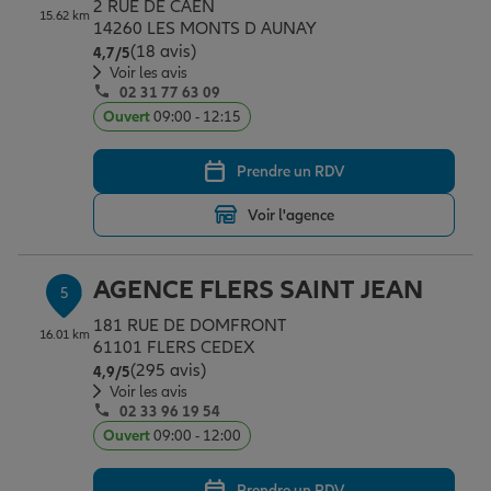
2 RUE DE CAEN
15.62 km
14260 LES MONTS D AUNAY
(18 avis)
Note de 4.7 sur 5
4,7
/5
Voir les avis
02 31 77 63 09
Ouvert
09:00 - 12:15
Prendre un RDV
Voir l'agence
AGENCE FLERS SAINT JEAN
5
181 RUE DE DOMFRONT
16.01 km
61101 FLERS CEDEX
(295 avis)
Note de 4.9 sur 5
4,9
/5
Voir les avis
02 33 96 19 54
Ouvert
09:00 - 12:00
Prendre un RDV