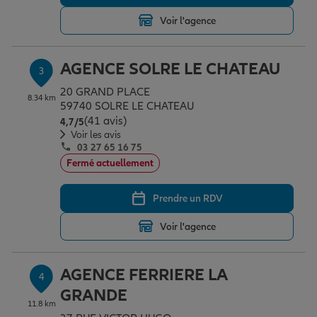
Voir l'agence
Garantie des accidents de la vie
AGENCE SOLRE LE CHATEAU
3
20 GRAND PLACE
Assurance scolaire
8.34 km
59740 SOLRE LE CHATEAU
(41 avis)
Note de 4.7 sur 5
4,7
/5
Voir les avis
03 27 65 16 75
Protection juridique
Fermé actuellement
Prendre un RDV
Retraite
Voir l'agence
Tous nos devis d'assurance
AGENCE FERRIERE LA
4
GRANDE
11.8 km