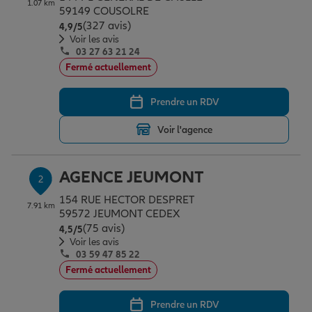
1.07 km
Épargne & retraite
Assurance emprunteur
Prévoyance et dépendance
Protection de la famille
59149 COUSOLRE
(327 avis)
Note de 4.9 sur 5
4,9
/5
Voir les avis
03 27 63 21 24
Vos projets
Assurance animal de compagnie
Protection juridique
Plan épargne retraite
Fermé actuellement
Prendre un RDV
Conseil assurance
Assurance vie
Partir en vacances
Voir l'agence
Outre-mer
Placements financiers
Déménager
AGENCE JEUMONT
2
154 RUE HECTOR DESPRET
7.91 km
Professionnels
Investissements immobiliers
Changer de voiture
Assurance auto
59572 JEUMONT CEDEX
(75 avis)
Note de 4.5 sur 5
4,5
/5
Voir les avis
03 59 47 85 22
Allianz en France
Transmission
Départ à la retraite
Assurance habitation
Fermé actuellement
Prendre un RDV
Préparer l’avenir
Le Pack Famille