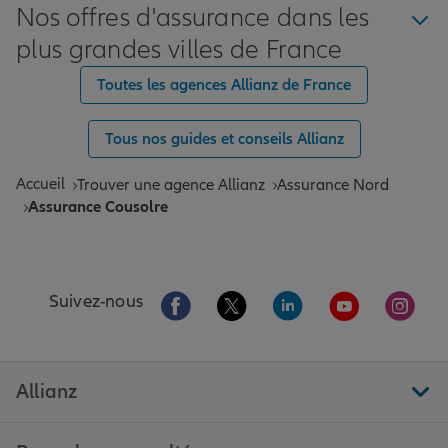
Nos offres d'assurance dans les
plus grandes villes de France
Toutes les agences Allianz de France
Tous nos guides et conseils Allianz
Accueil
Trouver une agence Allianz
Assurance Nord
Assurance Cousolre
Aller sur la page Facebook de Allianz
Aller sur la page Twitter de All
Aller sur la page Linke
Aller sur la pa
Aller 
Suivez-nous
Allianz