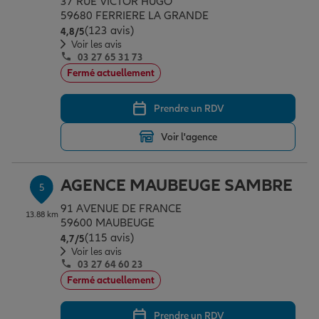
37 RUE VICTOR HUGO
59680 FERRIERE LA GRANDE
(123 avis)
Note de 4.8 sur 5
4,8
/5
Voir les avis
03 27 65 31 73
Fermé actuellement
Prendre un RDV
Voir l'agence
AGENCE MAUBEUGE SAMBRE
5
91 AVENUE DE FRANCE
13.88 km
59600 MAUBEUGE
(115 avis)
Note de 4.7 sur 5
4,7
/5
Voir les avis
03 27 64 60 23
Fermé actuellement
Prendre un RDV