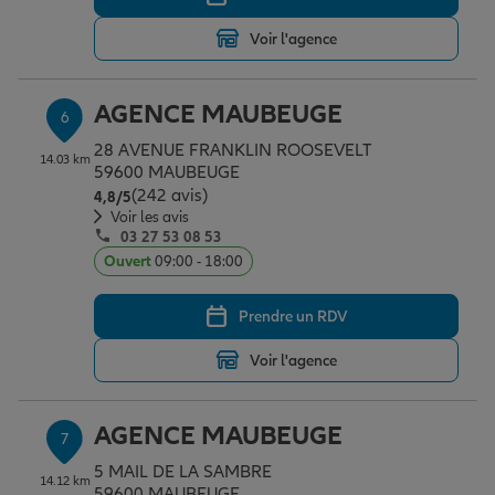
Voir l'agence
AGENCE MAUBEUGE
6
28 AVENUE FRANKLIN ROOSEVELT
14.03 km
59600 MAUBEUGE
(242 avis)
Note de 4.8 sur 5
4,8
/5
Voir les avis
03 27 53 08 53
Ouvert
09:00 - 18:00
Prendre un RDV
Voir l'agence
AGENCE MAUBEUGE
7
5 MAIL DE LA SAMBRE
14.12 km
59600 MAUBEUGE