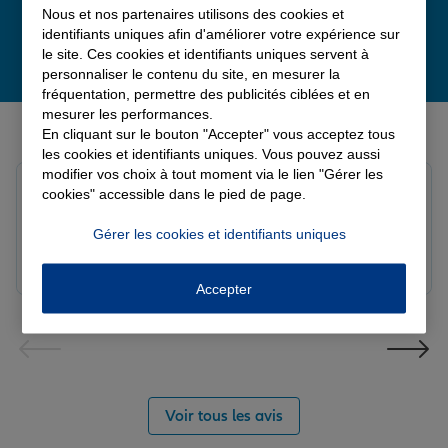
Nous et nos partenaires utilisons des cookies et
identifiants uniques afin d'améliorer votre expérience sur
le site. Ces cookies et identifiants uniques servent à
personnaliser le contenu du site, en mesurer la
fréquentation, permettre des publicités ciblées et en
mesurer les performances.
Derniers avis de nos agences Allianz
En cliquant sur le bouton "Accepter" vous acceptez tous
les cookies et identifiants uniques. Vous pouvez aussi
modifier vos choix à tout moment via le lien "Gérer les
louna p.
cookies" accessible dans le pied de page.
Note de 5 sur 5
Le 06/08/2026 - Agence SOURDEVAL
Gérer les cookies et identifiants uniques
Accepter
Voir tous les avis