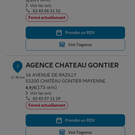
5
/5
Épargne & retraite
Assurance emprunteur
Prévoyance et dépendance
Protection de la famille
Voir les avis
02 43 06 31 52
Fermé actuellement
Vos projets
Assurance animal de compagnie
Protection juridique
Plan épargne retraite
Prendre un RDV
Voir l'agence
Conseil assurance
Assurance vie
Partir en vacances
AGENCE CHATEAU GONTIER
2
Outre-mer
Placements financiers
Déménager
16 AVENUE DE RAZILLY
17.45 km
53200 CHATEAU GONTIER MAYENNE
(173 avis)
Note de 4.9 sur 5
4,9
/5
Professionnels
Investissements immobiliers
Changer de voiture
Assurance auto
Voir les avis
02 43 07 11 29
Fermé actuellement
Allianz en France
Transmission
Départ à la retraite
Assurance habitation
Prendre un RDV
Voir l'agence
Préparer l’avenir
Le Pack Famille