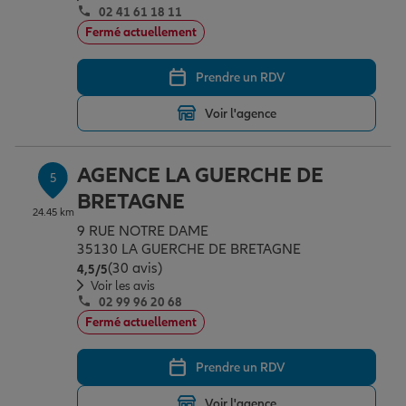
02 41 61 18 11
Fermé actuellement
Prendre un RDV
Voir l'agence
AGENCE LA GUERCHE DE
5
BRETAGNE
24.45 km
9 RUE NOTRE DAME
35130 LA GUERCHE DE BRETAGNE
(30 avis)
Note de 4.5 sur 5
4,5
/5
Voir les avis
02 99 96 20 68
Fermé actuellement
Prendre un RDV
Voir l'agence