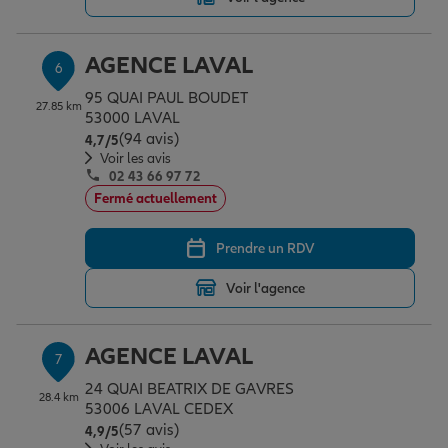
AGENCE LAVAL
6
95 QUAI PAUL BOUDET
27.85 km
53000 LAVAL
(94 avis)
Note de 4.7 sur 5
4,7
/5
Voir les avis
02 43 66 97 72
Fermé actuellement
Prendre un RDV
Voir l'agence
AGENCE LAVAL
7
24 QUAI BEATRIX DE GAVRES
28.4 km
53006 LAVAL CEDEX
(57 avis)
Note de 4.9 sur 5
4,9
/5