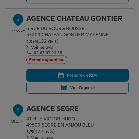
AGENCE CHATEAU GONTIER
3
Garantie des accidents de la vie
5 RUE DU BOURG ROUSSEL
17.66 km
53200 CHATEAU GONTIER MAYENNE
(132 avis)
Note de 4.9 sur 5
4,9
/5
Assurance scolaire
Voir les avis
02 43 07 21 35
Fermé aujourd'hui
Protection juridique
Prendre un RDV
Retraite
Voir l'agence
AGENCE SEGRE
4
Tous nos devis d'assurance
41 RUE VICTOR HUGO
18.23 km
49500 SEGRE EN ANJOU BLEU
(172 avis)
Note de 5 sur 5
5
/5
Voir les avis