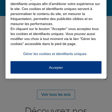
identifiants uniques afin d'améliorer votre expérience sur
le site. Ces cookies et identifiants uniques servent à
personnaliser le contenu du site, en mesurer la
fréquentation, permettre des publicités ciblées et en
Derniers avis de nos agences Allianz
mesurer les performances.
En cliquant sur le bouton "Accepter" vous acceptez tous
les cookies et identifiants uniques. Vous pouvez aussi
Yayaya M.
modifier vos choix à tout moment via le lien "Gérer les
Note de 5 sur 5
cookies" accessible dans le pied de page.
Le 07/08/2026 - Agence NANTERRE
Merci à Madi pour son écoute et ces conseils précieux.
Gérer les cookies et identifiants uniques
Réactif et efficace le service impeccable
Accepter
Voir tous les avis
Découvrez nos