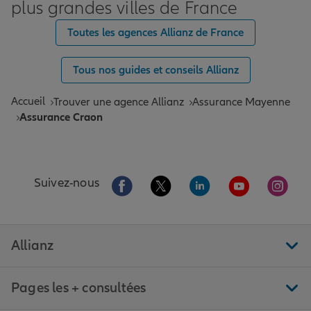
plus grandes villes de France
Toutes les agences Allianz de France
Tous nos guides et conseils Allianz
Accueil
Trouver une agence Allianz
Assurance Mayenne
Assurance Craon
Aller sur la page Facebook de Allianz
Aller sur la page Twitter de All
Aller sur la page Linke
Aller sur la pa
Aller 
Suivez-nous
Allianz
Pages les + consultées