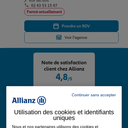
Voir les avis
02 43 53 15 47
Fermé actuellement
Prendre un RDV
Voir l'agence
Note de satisfaction
client chez Allianz
4,8
/5
Note de 4.8 sur 5
Avis Google
Continuer sans accepter
Utilisation des cookies et identifiants
uniques
Nous et nos partenaires utilisons des cookies et