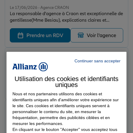
Note de 5 sur 5
Le 17/06/2026 - Agence CRAON
La responsable d'agence à Craon est exceptionnelle de
gentillesse(Mme Besiau), explications claires et
précises, accueil toujours agréable avec le sourire,
cliente depuis de nombreuses années je recommande
Prendre un RDV
Voir l'agence
à 100%.
Valentin R.
Continuer sans accepter
Note de 5 sur 5
Le 17/06/2026 - Agence CRAON
Bonne acueille et prise en charge rapide
Utilisation des cookies et identifiants
uniques
Prendre un RDV
Voir l'agence
Nous et nos partenaires utilisons des cookies et
identifiants uniques afin d'améliorer votre expérience sur
le site. Ces cookies et identifiants uniques servent à
Clement C.
personnaliser le contenu du site, en mesurer la
Note de 5 sur 5
fréquentation, permettre des publicités ciblées et en
Le 13/06/2026 - Agence CRAON
mesurer les performances.
Excellent cabinet. L'équipe est très rapide, réactive et
En cliquant sur le bouton "Accepter" vous acceptez tous
apporte toujours des conseils avisés et adaptés à nos