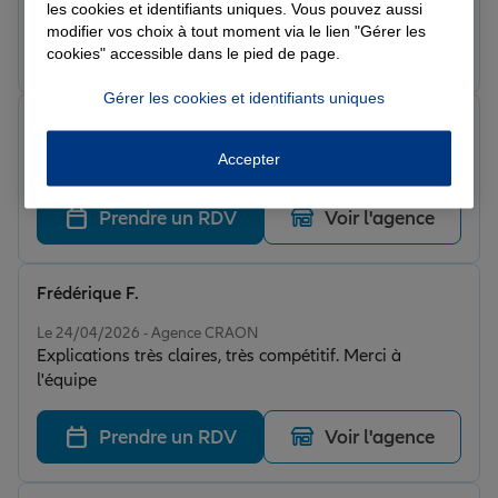
les cookies et identifiants uniques. Vous pouvez aussi
besoins. Un vrai service!
modifier vos choix à tout moment via le lien "Gérer les
Prendre un RDV
Voir l'agence
cookies" accessible dans le pied de page.
Gérer les cookies et identifiants uniques
Joel R.
Note de 5 sur 5
Accepter
Le 10/06/2026 - Agence CRAON
Prendre un RDV
Voir l'agence
Frédérique F.
Note de 5 sur 5
Le 24/04/2026 - Agence CRAON
Explications très claires, très compétitif. Merci à
l'équipe
Prendre un RDV
Voir l'agence