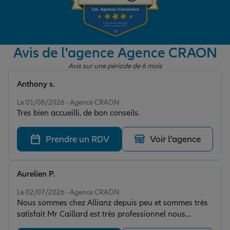
Garantie des accidents de la vie
Avis de l'agence Agence CRAON
Avis sur une période de 6 mois
Assurance scolaire
Anthony s.
Note de 5 sur 5
Le 01/08/2026 - Agence CRAON
Protection juridique
Tres bien accueilli, de bon conseils.
Prendre un RDV
Voir l'agence
Retraite
Aurelien P.
Tous nos devis d'assurance
Note de 5 sur 5
Le 02/07/2026 - Agence CRAON
Nous sommes chez Allianz depuis peu et sommes très
satisfait Mr Caillard est très professionnel nous
reviendrons prochainement pour l assurance voiture