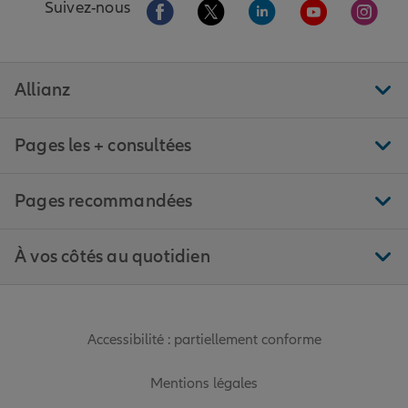
Aller sur la page Facebook de Allianz
Aller sur la page Twitter de All
Aller sur la page Linke
Aller sur la pa
Aller 
Suivez-nous
Allianz
Pages les + consultées
Pages recommandées
À vos côtés au quotidien
Accessibilité : partiellement conforme
Mentions légales