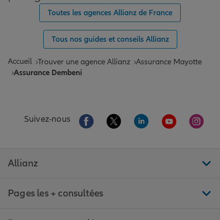
Toutes les agences Allianz de France
Tous nos guides et conseils Allianz
Accueil
Trouver une agence Allianz
Assurance Mayotte
Assurance Dembeni
Aller sur la page Facebook de Allianz
Aller sur la page Twitter de All
Aller sur la page Linke
Aller sur la pa
Aller 
Suivez-nous
Allianz
Pages les + consultées