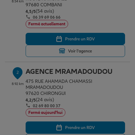
8.54 km
Épargne & retraite
Assurance emprunteur
Prévoyance et dépendance
Protection de la famille
97680 COMBANI
(54 avis)
Note de 4.5 sur 5
4,5
/5
06 39 69 06 66
Fermé actuellement
Vos projets
Assurance animal de compagnie
Protection juridique
Plan épargne retraite
Prendre un RDV
Conseil assurance
Assurance vie
Partir en vacances
Voir l'agence
Outre-mer
Placements financiers
Déménager
AGENCE MRAMADOUDOU
2
475 RUE AHAMADA CHAMASSI
8.92 km
MRAMADOUDOU
Professionnels
Investissements immobiliers
Changer de voiture
Assurance auto
97620 CHIRONGUI
(24 avis)
Note de 4.2 sur 5
4,2
/5
02 69 80 00 37
Allianz en France
Transmission
Départ à la retraite
Assurance habitation
Fermé aujourd'hui
Prendre un RDV
Préparer l’avenir
Le Pack Famille