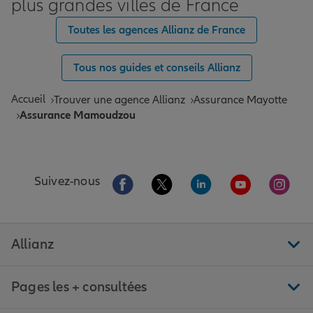
plus grandes villes de France
Toutes les agences Allianz de France
Tous nos guides et conseils Allianz
Accueil
Trouver une agence Allianz
Assurance Mayotte
Assurance Mamoudzou
Aller sur la page Facebook de Allianz
Aller sur la page Twitter de All
Aller sur la page Linke
Aller sur la pa
Aller 
Suivez-nous
Allianz
Pages les + consultées