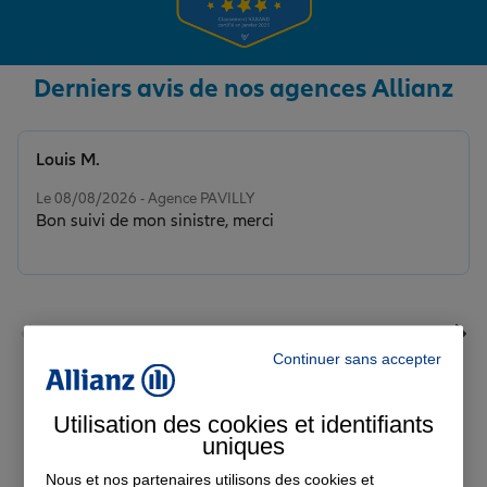
Derniers avis de nos agences Allianz
Louis M.
Note de 5 sur 5
Le 08/08/2026 - Agence PAVILLY
Bon suivi de mon sinistre, merci
Continuer sans accepter
Voir tous les avis
Utilisation des cookies et identifiants
uniques
Découvrez nos
Nous et nos partenaires utilisons des cookies et