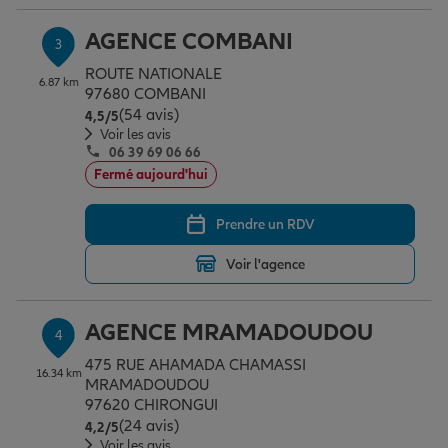
AGENCE COMBANI
3
Garantie des accidents de la vie
ROUTE NATIONALE
6.87 km
97680 COMBANI
(54 avis)
Note de 4.5 sur 5
4,5
/5
Voir les avis
Assurance scolaire
06 39 69 06 66
Fermé aujourd'hui
Protection juridique
Prendre un RDV
Voir l'agence
Retraite
AGENCE MRAMADOUDOU
4
Tous nos devis d'assurance
475 RUE AHAMADA CHAMASSI
16.34 km
MRAMADOUDOU
97620 CHIRONGUI
(24 avis)
Note de 4.2 sur 5
4,2
/5
Voir les avis