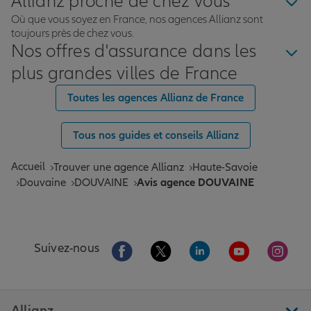
Allianz proche de chez vous
pouvoir compter sur une agence locale offrant un
véritable suivi individualisé. La proximité, la
Où que vous soyez en France, nos agences Allianz sont
toujours près de chez vous.
disponibilité et la qualité d’écoute constituent ici une
Nos offres d'assurance dans les
réalité tangible, et non un simple argument
commercial. Nous tenons à souligner tout
plus grandes villes de France
particulièrement l’engagement d’Anaïs, dont le
professionnalisme, la rigueur et la bienveillance font
Toutes les agences Allianz de France
toute la différence. Ses explications sont précises, ses
conseils pertinents et toujours adaptés à notre
Tous nos guides et conseils Allianz
situation. Elle assure un accompagnement structuré et
rassurant, fondé sur la confiance et la clarté. Plus
Accueil
Trouver une agence Allianz
Haute-Savoie
largement, l’agence dans son ensemble incarne ces
Douvaine
DOUVAINE
Avis agence DOUVAINE
mêmes valeurs d’exigence, de sérieux et de proximité.
L’organisation est fluide, les échanges sont efficaces et
l’on ressent un véritable souci de qualité dans la
gestion des dossiers. Il est rare aujourd’hui de
Aller sur la page Facebook de Allianz
Aller sur la page Twitter de All
Aller sur la page Linke
Aller sur la pa
Aller 
bénéficier d’un service à la fois humain, compétent et
Suivez-nous
durablement engagé. Nous recommandons cette
agence sans la moindre réserve à toute personne
recherchant un accompagnement fiable et de qualité.