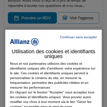
Bonjour Avais nous a reçu et a pris le temps de
répondre à toutes nos questions et a su nous
réorienter dans certains cas Très professionnelle merci
Prendre un RDV
Voir l'agence
Franco C.
Continuer sans accepter
Note de 5 sur 5
Le 01/06/2026 - Agence DOUVAINE
Bonjour à tous, bonjour à qui cherche une assurance,
Utilisation des cookies et identifiants
Anaïs du cabinet Mathieu Guénon, Allianz, à Douvaine,
uniques
est une personne vraiment très professionnelle, qui
comprend vraiment vos besoins, très claire, très simple
Nous et nos partenaires utilisons des cookies et
Prendre un RDV
Voir l'agence
et très délicate dans l'explication des diverses formules
identifiants uniques afin d'améliorer votre expérience sur
le site. Ces cookies et identifiants uniques servent à
pour assurer un véhicule. Allianz Douvaine propose 3
personnaliser le contenu du site, en mesurer la
formules et pas une centaine, et de ces 3 formules, tout
Chrystelle T.
fréquentation, permettre des publicités ciblées et en
est clair. Merci à Anaïs pour le temps qu'elle nous a
Note de 5 sur 5
mesurer les performances.
consacré, merci à sa collègue avec laquelle j'ai eu le
Le 28/05/2026 - Agence DOUVAINE
En cliquant sur le bouton "Accepter" vous acceptez tous
Une petite agence à taille humaine, très humaine
plaisir de parler une fois, très professionnelle aussi. Je
les cookies et identifiants uniques. Vous pouvez aussi
justement, à l’écoute et hyper réactive. Ils essaient
conseille fortement ce cabinet pour assurer vos biens.
modifier vos choix à tout moment via le lien "Gérer les
toujours de trouver des solutions et prennent le temps
Franco Cusato
cookies" accessible dans le pied de page.