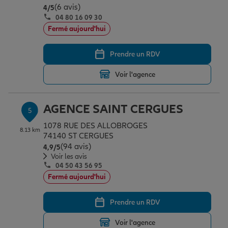
(6 avis)
Note de 4 sur 5
4
/5
04 80 16 09 30
Fermé aujourd'hui
Prendre un RDV
Voir l'agence
AGENCE SAINT CERGUES
5
1078 RUE DES ALLOBROGES
8.13 km
74140 ST CERGUES
(94 avis)
Note de 4.9 sur 5
4,9
/5
Voir les avis
04 50 43 56 95
Fermé aujourd'hui
Prendre un RDV
Voir l'agence