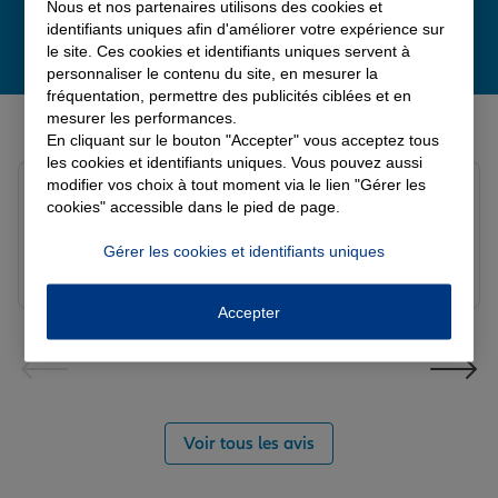
Nous et nos partenaires utilisons des cookies et
identifiants uniques afin d'améliorer votre expérience sur
le site. Ces cookies et identifiants uniques servent à
personnaliser le contenu du site, en mesurer la
fréquentation, permettre des publicités ciblées et en
Derniers avis de nos agences Allianz
mesurer les performances.
En cliquant sur le bouton "Accepter" vous acceptez tous
les cookies et identifiants uniques. Vous pouvez aussi
modifier vos choix à tout moment via le lien "Gérer les
Yayaya M.
cookies" accessible dans le pied de page.
Note de 5 sur 5
Le 07/08/2026 - Agence NANTERRE
Gérer les cookies et identifiants uniques
Merci à Madi pour son écoute et ces conseils précieux.
Réactif et efficace le service impeccable
Accepter
Voir tous les avis