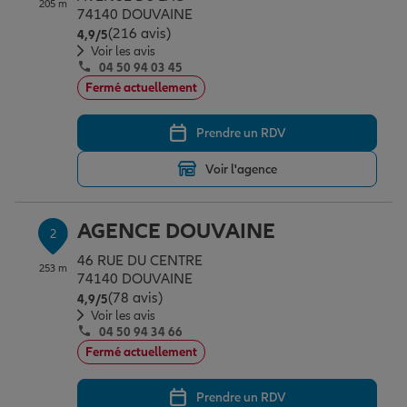
205 m
Épargne & retraite
Assurance emprunteur
Prévoyance et dépendance
Protection de la famille
74140 DOUVAINE
(216 avis)
Note de 4.9 sur 5
4,9
/5
Voir les avis
04 50 94 03 45
Vos projets
Assurance animal de compagnie
Protection juridique
Plan épargne retraite
Fermé actuellement
Prendre un RDV
Conseil assurance
Assurance vie
Partir en vacances
Voir l'agence
Outre-mer
Placements financiers
Déménager
AGENCE DOUVAINE
2
46 RUE DU CENTRE
253 m
Professionnels
Investissements immobiliers
Changer de voiture
Assurance auto
74140 DOUVAINE
(78 avis)
Note de 4.9 sur 5
4,9
/5
Voir les avis
04 50 94 34 66
Allianz en France
Transmission
Départ à la retraite
Assurance habitation
Fermé actuellement
Prendre un RDV
Préparer l’avenir
Le Pack Famille