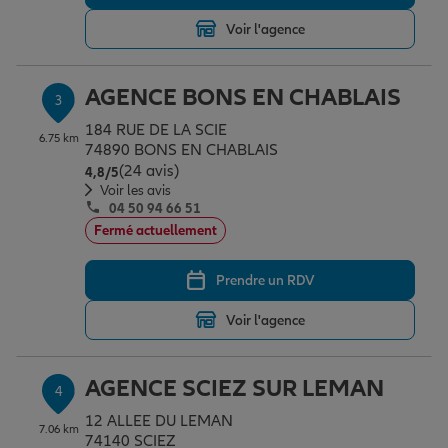
Voir l'agence
Garantie des accidents de la vie
AGENCE BONS EN CHABLAIS
3
184 RUE DE LA SCIE
Assurance scolaire
6.75 km
74890 BONS EN CHABLAIS
(24 avis)
Note de 4.8 sur 5
4,8
/5
Voir les avis
04 50 94 66 51
Protection juridique
Fermé actuellement
Prendre un RDV
Retraite
Voir l'agence
Tous nos devis d'assurance
AGENCE SCIEZ SUR LEMAN
4
12 ALLEE DU LEMAN
7.06 km
74140 SCIEZ