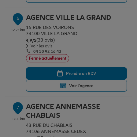
AGENCE VILLE LA GRAND
6
15 RUE DES VOIRONS
12.23 km
74100 VILLE LA GRAND
(33 avis)
Note de 4.9 sur 5
4,9
/5
Voir les avis
04 50 92 16 42
Fermé actuellement
Prendre un RDV
Voir l'agence
AGENCE ANNEMASSE
7
CHABLAIS
13.05 km
43 RUE DU CHABLAIS
74106 ANNEMASSE CEDEX