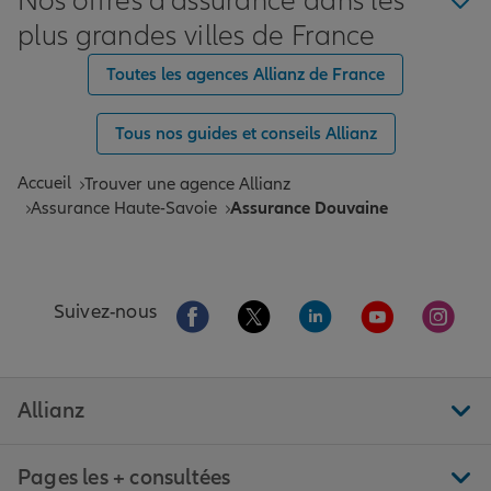
Nos offres d'assurance dans les
plus grandes villes de France
Toutes les agences Allianz de France
Tous nos guides et conseils Allianz
Accueil
Trouver une agence Allianz
Assurance Haute-Savoie
Assurance Douvaine
Aller sur la page Facebook de Allianz
Aller sur la page Twitter de All
Aller sur la page Linke
Aller sur la pa
Aller 
Suivez-nous
Allianz
Pages les + consultées