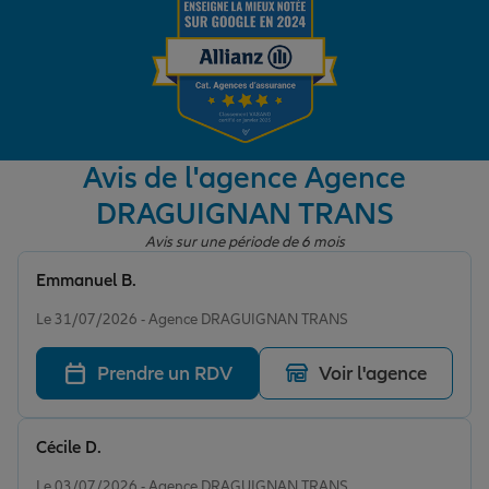
Garantie des accidents de la vie
Assurance scolaire
Avis de l'agence Agence
DRAGUIGNAN TRANS
Protection juridique
Avis sur une période de 6 mois
Emmanuel B.
Note de 4 sur 5
Retraite
Le 31/07/2026 - Agence DRAGUIGNAN TRANS
Prendre un RDV
Voir l'agence
Tous nos devis d'assurance
Cécile D.
Note de 5 sur 5
Le 03/07/2026 - Agence DRAGUIGNAN TRANS