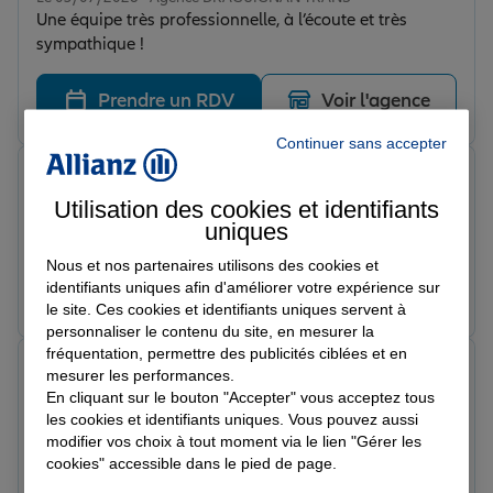
Une équipe très professionnelle, à l’écoute et très
sympathique !
Prendre un RDV
Voir l'agence
Continuer sans accepter
Armand d.
Note de 5 sur 5
Utilisation des cookies et identifiants
Le 08/03/2026 - Agence DRAGUIGNAN TRANS
uniques
Maeva est une conseillère exceptionnelle
Nous et nos partenaires utilisons des cookies et
identifiants uniques afin d'améliorer votre expérience sur
Prendre un RDV
Voir l'agence
le site. Ces cookies et identifiants uniques servent à
personnaliser le contenu du site, en mesurer la
fréquentation, permettre des publicités ciblées et en
marc d.
mesurer les performances.
Note de 5 sur 5
En cliquant sur le bouton "Accepter" vous acceptez tous
Le 04/03/2026 - Agence DRAGUIGNAN TRANS
les cookies et identifiants uniques. Vous pouvez aussi
modifier vos choix à tout moment via le lien "Gérer les
Prendre un RDV
Voir l'agence
cookies" accessible dans le pied de page.