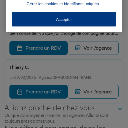
Gérer les cookies et identifiants uniques
daize c.
Note de 5 sur 5
Accepter
Le 04/03/2026 - Agence DRAGUIGNAN TRANS
Très bon acc544ueil j'ai été reçu par Maeva qui m'a
bien conseiller vu que j'ai changé de compagnie pour
prendre Allianz ainsi qu'une amie que j'ai conseiller de
venir chez vous Mr Daize Christian
Prendre un RDV
Voir l'agence
Thierry C.
Note de 5 sur 5
Le 09/02/2026 - Agence DRAGUIGNAN TRANS
Prendre un RDV
Voir l'agence
Allianz proche de chez vous
Où que vous soyez en France, nos agences Allianz sont
toujours près de chez vous.