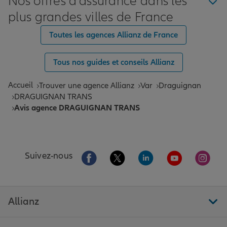
Nos offres d'assurance dans les
plus grandes villes de France
Toutes les agences Allianz de France
Tous nos guides et conseils Allianz
Accueil
Trouver une agence Allianz
Var
Draguignan
DRAGUIGNAN TRANS
Avis agence DRAGUIGNAN TRANS
Aller sur la page Facebook de Allianz
Aller sur la page Twitter de All
Aller sur la page Linke
Aller sur la pa
Aller 
Suivez-nous
Allianz