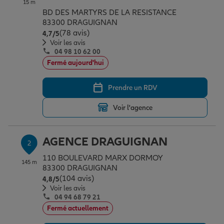
15 m
Épargne & retraite
Assurance emprunteur
Prévoyance et dépendance
Protection de la famille
BD DES MARTYRS DE LA RESISTANCE
83300 DRAGUIGNAN
(78 avis)
Note de 4.7 sur 5
4,7
/5
Vos projets
Assurance animal de compagnie
Protection juridique
Plan épargne retraite
Voir les avis
04 98 10 62 00
Fermé aujourd'hui
Conseil assurance
Assurance vie
Partir en vacances
Prendre un RDV
Voir l'agence
Outre-mer
Placements financiers
Déménager
AGENCE DRAGUIGNAN
2
Professionnels
Investissements immobiliers
Changer de voiture
Assurance auto
110 BOULEVARD MARX DORMOY
145 m
83300 DRAGUIGNAN
(104 avis)
Note de 4.8 sur 5
4,8
/5
Allianz en France
Transmission
Départ à la retraite
Assurance habitation
Voir les avis
04 94 68 79 21
Fermé actuellement
Préparer l’avenir
Le Pack Famille