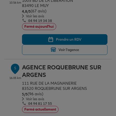
1005 BD DE LA LIBERATION
10.56 km
83490 LE MUY
(67 avis)
Note de 4.8 sur 5
4,8
/5
Voir les avis
04 94 19 34 38
Fermé aujourd'hui
Prendre un RDV
Voir l'agence
AGENCE ROQUEBRUNE SUR
5
ARGENS
16.05 km
111 RUE DE LA MAGNANERIE
83520 ROQUEBRUNE SUR ARGENS
(96 avis)
Note de 5 sur 5
5
/5
Voir les avis
04 94 81 17 55
Fermé actuellement