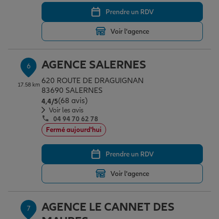
Prendre un RDV
Voir l'agence
AGENCE SALERNES
6
620 ROUTE DE DRAGUIGNAN
17.58 km
83690 SALERNES
(68 avis)
Note de 4.4 sur 5
4,4
/5
Voir les avis
04 94 70 62 78
Fermé aujourd'hui
Prendre un RDV
Voir l'agence
AGENCE LE CANNET DES
7