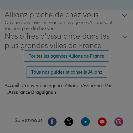
Allianz proche de chez vous
Où que vous soyez en France, nos agences Allianz sont
toujours près de chez vous.
Nos offres d'assurance dans les
plus grandes villes de France
Toutes les agences Allianz de France
Tous nos guides et conseils Allianz
Accueil
Trouver une agence Allianz
Assurance Var
Assurance Draguignan
Aller sur la page Facebook de Allianz
Aller sur la page Twitter de All
Aller sur la page Linke
Aller sur la pa
Aller 
Suivez-nous