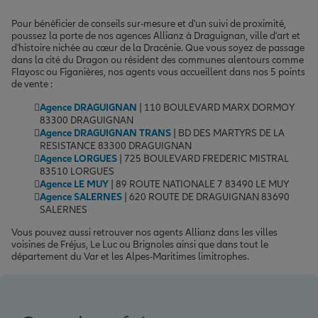
Pour bénéficier de conseils sur-mesure et d'un suivi de proximité,
poussez la porte de nos agences Allianz à Draguignan, ville d'art et
d'histoire nichée au cœur de la Dracénie. Que vous soyez de passage
dans la cité du Dragon ou résident des communes alentours comme
Flayosc ou Figanières, nos agents vous accueillent dans nos 5 points
de vente :
Agence DRAGUIGNAN
| 110 BOULEVARD MARX DORMOY
83300 DRAGUIGNAN
Agence DRAGUIGNAN TRANS
| BD DES MARTYRS DE LA
RESISTANCE 83300 DRAGUIGNAN
Agence LORGUES
| 725 BOULEVARD FREDERIC MISTRAL
83510 LORGUES
Agence LE MUY
| 89 ROUTE NATIONALE 7 83490 LE MUY
Agence SALERNES
| 620 ROUTE DE DRAGUIGNAN 83690
SALERNES
Vous pouvez aussi retrouver nos agents Allianz dans les villes
voisines de Fréjus, Le Luc ou Brignoles ainsi que dans tout le
département du Var et les Alpes-Maritimes limitrophes.