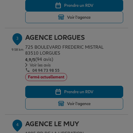
Prendre un RDV
Voir l'agence
Garantie des accidents de la vie
AGENCE LORGUES
3
Assurance scolaire
725 BOULEVARD FREDERIC MISTRAL
9.58 km
83510 LORGUES
(94 avis)
Note de 4.9 sur 5
4,9
/5
Protection juridique
Voir les avis
04 94 73 98 55
Fermé actuellement
Retraite
Prendre un RDV
Voir l'agence
Tous nos devis d'assurance
AGENCE LE MUY
4