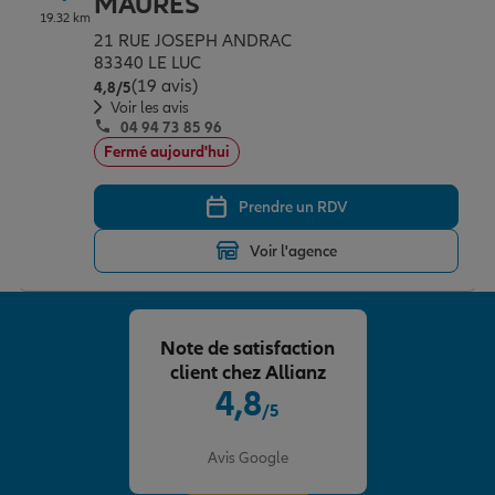
MAURES
19.32 km
21 RUE JOSEPH ANDRAC
83340 LE LUC
(19 avis)
Note de 4.8 sur 5
4,8
/5
Voir les avis
04 94 73 85 96
Fermé aujourd'hui
Prendre un RDV
Voir l'agence
Note de satisfaction
client chez Allianz
4,8
/5
Note de 4.8 sur 5
Avis Google