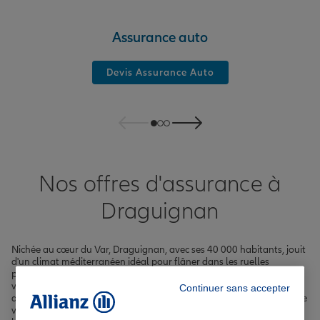
Assurance auto
Devis Assurance Auto
Nos offres d'assurance à
Draguignan
Nichée au cœur du Var, Draguignan, avec ses 40 000 habitants, jouit
d'un climat méditerranéen idéal pour flâner dans les ruelles
pittoresques du centre historique ou sur les rives de la Nartuby. Que
vous résidiez boulevard Clemenceau, rue de Trans ou dans les
Continuer sans accepter
quartiers alentours, nous vous accompagnons dans la protection de
votre quotidien grâce à nos offres d'assurance adaptées à vos