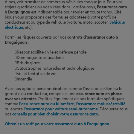
Alpes, voit transiter de nombreux véhicules chaque jour. Pour vos
trajets quotidiens ou vos virées dans l'arrière-pays,
l'assurance auto
à Draguignan
est indispensable pour rouler en toute tranquillité.
Nous vous proposons des formules adaptées à votre profil de
conducteur et au type de véhicule (voiture, moto, scooter,
véhicule
électrique
, etc).
Parmi les risques couverts par nos
contrats d'assurance auto à
Draguignan
:
Responsabilité civile et défense pénale
Dommages tous accidents
Bris de glace
Catastrophes naturelles et technologiques
Vol et tentative de vol
Incendie
Avec nos options personnalisables comme l'assistance 0km ou la
garantie du conducteur, composez une
assurance auto en phase
avec vos attentes
. Profitez également de nos formules spécifiques
comme
l'assurance auto au kilomètre
,
l'assurance malussé/résilié
ou encore
l'assurance pour voiture semi-autonome
. Découvrez tous
nos
conseils pour bien choisir votre assurance auto
.
Obtenir un tarif pour votre assurance auto à Draguignan