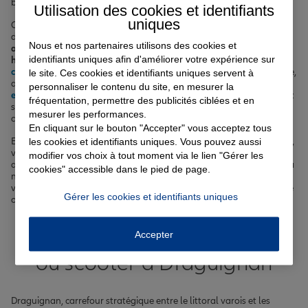
besoins spécifiques.
Utilisation des cookies et identifiants
uniques
Chez Allianz Draguignan, nous vous proposons une large gamme
de solutions d'assurance pour couvrir tous les aspects de votre vie :
Nous et nos partenaires utilisons des cookies et
assurance auto à Draguignan
pour vos déplacements,
assurance
identifiants uniques afin d'améliorer votre expérience sur
habitation à Draguignan
pour protéger votre logement,
complémentaire santé
pour prendre soin de vous et de votre famille,
le site. Ces cookies et identifiants uniques servent à
assurance vie pour préparer sereinement l'avenir et
assurance
personnaliser le contenu du site, en mesurer la
emprunteur
pour sécuriser votre prêt immobilier. Nos agents Allianz
fréquentation, permettre des publicités ciblées et en
sont à votre écoute pour étudier votre situation personnelle et vous
mesurer les performances.
conseiller l'offre la plus pertinente.
En cliquant sur le bouton "Accepter" vous acceptez tous
En choisissant Allianz comme partenaire d'assurance à Draguignan,
les cookies et identifiants uniques. Vous pouvez aussi
vous bénéficiez de l'expertise d'un leader mondial de l'assurance,
modifier vos choix à tout moment via le lien "Gérer les
alliant couvertures complètes, tarifs compétitifs et proximité grâce à
cookies" accessible dans le pied de page.
notre réseau d'agences réparties dans la ville et ses environs. Que
vous cherchiez à assurer votre véhicule, votre logement, votre santé
Gérer les cookies et identifiants uniques
ou vos projets immobiliers, nous avons la solution qu'il vous faut.
Votre assurance auto, moto
Accepter
ou scooter à Draguignan
Draguignan, carrefour stratégique entre le littoral varois et les