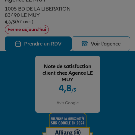
Épargne & retraite
Assurance emprunteur
Prévoyance et dépendance
Protection de la famille
1005 BD DE LA LIBERATION
83490 LE MUY
(67 avis)
Note de 4.8 sur 5
4,8
/5
Vos projets
Assurance animal de compagnie
Protection juridique
Plan épargne retraite
Fermé aujourd'hui
Prendre un RDV
Voir l'agence
Conseil assurance
Assurance vie
Partir en vacances
Note de satisfaction
Outre-mer
Placements financiers
Déménager
client chez Agence LE
MUY
4,8
/5
Professionnels
Investissements immobiliers
Changer de voiture
Assurance auto
Note de 4.8 sur 5
Avis Google
Allianz en France
Transmission
Départ à la retraite
Assurance habitation
Préparer l’avenir
Le Pack Famille