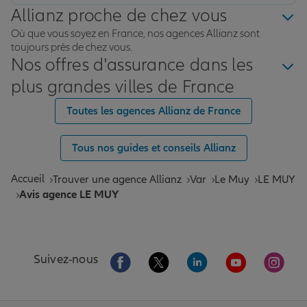
Allianz proche de chez vous
Où que vous soyez en France, nos agences Allianz sont
toujours près de chez vous.
Nos offres d'assurance dans les
plus grandes villes de France
Toutes les agences Allianz de France
Tous nos guides et conseils Allianz
Accueil
Trouver une agence Allianz
Var
Le Muy
LE MUY
Avis agence LE MUY
Aller sur la page Facebook de Allianz
Aller sur la page Twitter de All
Aller sur la page Linke
Aller sur la pa
Aller 
Suivez-nous