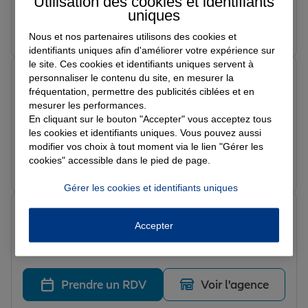
Utilisation des cookies et identifiants
j’ai particulièrement apprécié la qualité du suivi et les
uniques
conseils donnés on se sent accompagné et bien
Prendre un RDV
Voir l'agence
Nous et nos partenaires utilisons des cookies et
conseillé à chaque étape. Merci pour votre
identifiants uniques afin d'améliorer votre expérience sur
professionnalisme et votre réactivité. Je recommande
le site. Ces cookies et identifiants uniques servent à
vivement.
Alexandrine S.
personnaliser le contenu du site, en mesurer la
Note de 5 sur 5
fréquentation, permettre des publicités ciblées et en
Le 18/02/2026 - Agence LE MUY
mesurer les performances.
Excellente expérience avec cette agence ! Un grand
En cliquant sur le bouton "Accepter" vous acceptez tous
merci à Séverine pour son professionnalisme et sa
les cookies et identifiants uniques. Vous pouvez aussi
réactivité. Elle est toujours à l’écoute, de très bon
modifier vos choix à tout moment via le lien "Gérer les
conseil et prend le temps d’expliquer les choses
cookies" accessible dans le pied de page.
Prendre un RDV
Voir l'agence
clairement. Les démarches sont simples et rapides, ce
Gérer les cookies et identifiants uniques
qui est vraiment appréciable. Je recommande sans
hésitation !
Alain M.
Note de 5 sur 5
Accepter
Le 12/02/2026 - Agence LE MUY
Très bon contact avec l agence
Prendre un RDV
Voir l'agence