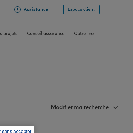
Assistance
Espace client
s projets
Conseil assurance
Outre-mer
 proximité du Muy
Modifier ma recherche
r sans accepter