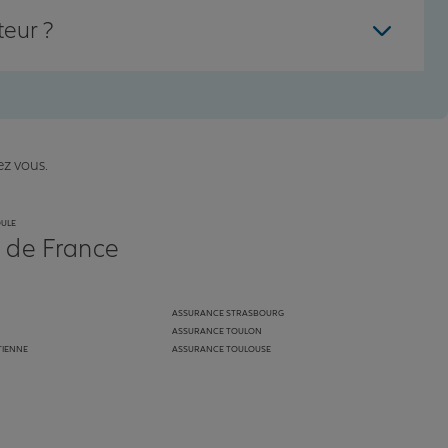
teur ?
ez vous.
OULE
s de France
ASSURANCE STRASBOURG
ASSURANCE TOULON
TIENNE
ASSURANCE TOULOUSE