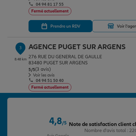
04 94 81 17 55
Fermé actuellement
Prendre un RDV
Voir l'age
AGENCE PUGET SUR ARGENS
3
276 RUE DU GENERAL DE GAULLE
8.48 km
83480 PUGET SUR ARGENS
(3 avis)
Note de 5 sur 5
5
/5
Voir les avis
04 94 51 50 40
Fermé actuellement
Prendre un RDV
Voir l'age
4,8
AGENCE DRAGUIGNAN TRANS
/5
Note de satisfaction client c
4
Note de 4.8 sur 5
Nombre d'avis total : 2
BD DES MARTYRS DE LA RESISTANCE
12.17 km
Avis Google