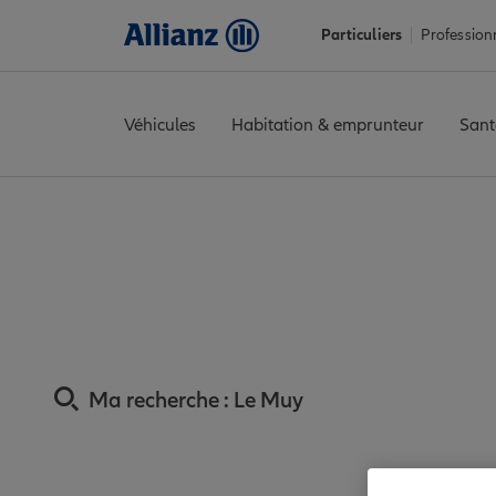
Particuliers
Profession
Véhicules
Habitation & emprunteur
Sant
Accueil
Trouver une agence Allianz
Assurance Var
Assuranc
Assurance Muy : 
Ma recherche :
Le Muy