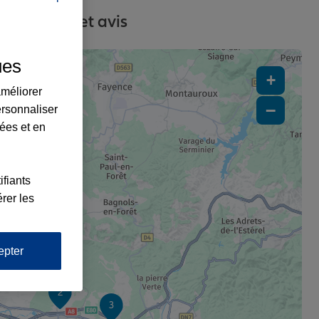
 contacts et avis
ues
+
améliorer
−
ersonnaliser
lées et en
ifiants
rer les
epter
2
3