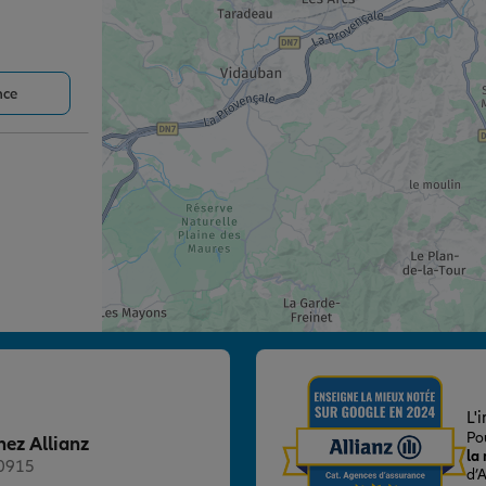
nce
nce
L'
Po
hez Allianz
la
20915
d’