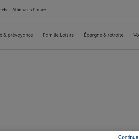
nels
Allianz en France
é & prévoyance
Famille Loisirs
Épargne & retraite
Vo
e Muy
7 agences Allianz à
Continue