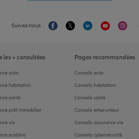
Aller sur la page Facebook de Allianz
Aller sur la page Twitter de Alli
Aller sur la page Linked
Aller sur la pa
Aller s
Suivez-nous
 les + consultées
Pages recommandées
nce auto
Conseils auto
nce habitation
Conseils habitation
nce santé
Conseils santé
nce prêt immobilier
Conseils emprunteur
nce vie
Conseils assurance vie
nce scolaire
Conseils cybersécurité