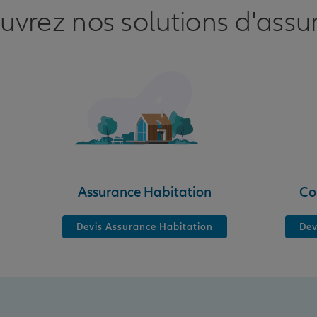
uvrez nos solutions d'assu
nce
Assurance Habitation
Co
Devis Assurance Habitation
Dev
nce