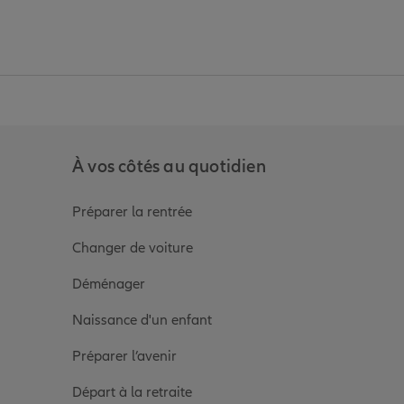
anz
in de Allianz
ge Youtube de Allianz
ur la page Instagram de Allianz
À vos côtés au quotidien
Préparer la rentrée
Changer de voiture
Déménager
Naissance d'un enfant
Préparer l’avenir
Départ à la retraite