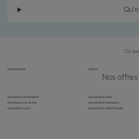
Qu'e
Où que 
DRAGUIGNAN
FRÉJUS
Nos offres
ASSURANCE BORDEAUX
ASSURANCE LYON
ASSURANCE LE HAVRE
ASSURANCE MARSEILLE
ASSURANCE LILLE
ASSURANCE MONTPELLIER