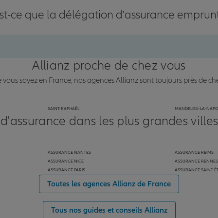
st-ce que la délégation d'assurance emprun
Allianz proche de chez vous
vous soyez en France, nos agences Allianz sont toujours près de ch
SAINT-RAPHAËL
MANDELIEU-LA-NAP
 d'assurance dans les plus grandes ville
ASSURANCE NANTES
ASSURANCE REIMS
ASSURANCE NICE
ASSURANCE RENNES
ASSURANCE PARIS
ASSURANCE SAINT-É
Toutes les agences Allianz de France
Tous nos guides et conseils Allianz