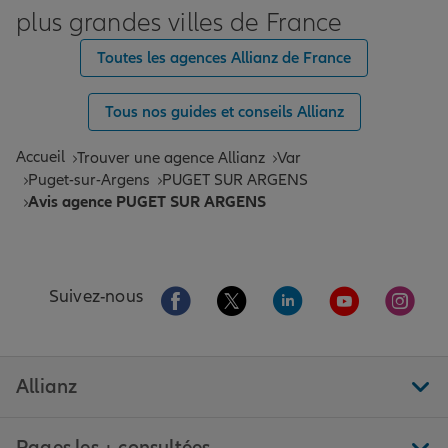
plus grandes villes de France
Toutes les agences Allianz de France
Tous nos guides et conseils Allianz
Accueil
Trouver une agence Allianz
Var
Puget-sur-Argens
PUGET SUR ARGENS
Avis agence PUGET SUR ARGENS
Aller sur la page Facebook de Allianz
Aller sur la page Twitter de All
Aller sur la page Linke
Aller sur la pa
Aller 
Suivez-nous
Allianz