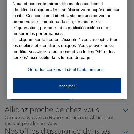
Note de 5 sur 5
Nous et nos partenaires utilisons des cookies et
Le 20/07/2026 - Agence PUGET SUR ARGENS
identifiants uniques afin d'améliorer votre expérience sur
Très très bon accueil ecoute gentillesse
le site. Ces cookies et identifiants uniques servent à
professionnalisme et remboursement rapide
personnaliser le contenu du site, en mesurer la
fréquentation, permettre des publicités ciblées et en
Prendre un RDV
Voir l'agence
mesurer les performances.
En cliquant sur le bouton "Accepter" vous acceptez tous
les cookies et identifiants uniques. Vous pouvez aussi
modifier vos choix à tout moment via le lien "Gérer les
Patricia
cookies" accessible dans le pied de page.
Note de 5 sur 5
Le 01/06/2026 - Agence PUGET SUR ARGENS
Gérer les cookies et identifiants uniques
Ceylia est une interlocutrice très a l ecoute. Très
professionnelle elle a eut nous conseiller les
assurances les mieux adaptées pour nos voitures et
Accepter
maisons a ma fille et à moi. Cerise sur ke gateau, elle
Prendre un RDV
Voir l'agence
est extrêmement sympathique.
Allianz proche de chez vous
Où que vous soyez en France, nos agences Allianz sont
toujours près de chez vous.
Nos offres d'assurance dans les