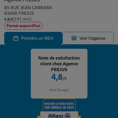
Épargne & retraite
Assurance emprunteur
Prévoyance et dépendance
Protection de la famille
85 RUE JEAN CARRARA
83600 FREJUS
(141 avis)
Note de 4.8 sur 5
4,8
/5
Vos projets
Assurance animal de compagnie
Protection juridique
Plan épargne retraite
Fermé aujourd'hui
Prendre un RDV
Voir l'agence
Conseil assurance
Assurance vie
Partir en vacances
Note de satisfaction
Outre-mer
Placements financiers
Déménager
client chez Agence
FREJUS
4,8
/5
Professionnels
Investissements immobiliers
Changer de voiture
Assurance auto
Note de 4.8 sur 5
Avis Google
Allianz en France
Transmission
Départ à la retraite
Assurance habitation
Préparer l’avenir
Le Pack Famille