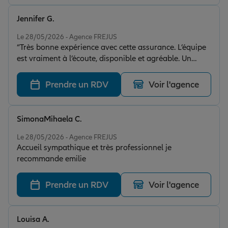
Jennifer G.
Note de 5 sur 5
Le 28/05/2026 - Agence FREJUS
“Très bonne expérience avec cette assurance. L’équipe
est vraiment à l’écoute, disponible et agréable. Un
grand merci surtout à Émilie pour son
professionnalisme, sa gentillesse et ses conseils clairs.
Prendre un RDV
Voir l'agence
Elle prend le temps d’expliquer les choses et de trouver
les meilleures solutions. C’est rassurant d’avoir
quelqu’un d’aussi sérieux et humain en face. Je
SimonaMihaela C.
recommande sans hésiter !”
Note de 5 sur 5
Le 28/05/2026 - Agence FREJUS
Accueil sympathique et très professionnel je
recommande emilie
Prendre un RDV
Voir l'agence
Louisa A.
Note de 5 sur 5