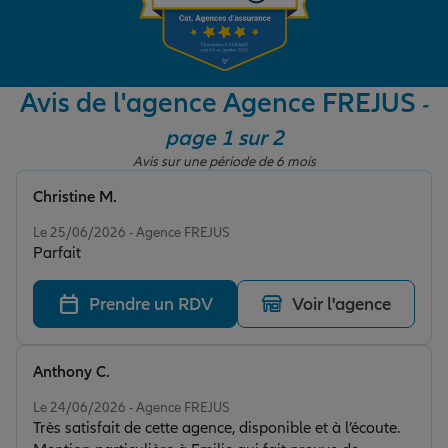
Garantie des accidents de la vie
Avis de l'agence Agence FREJUS
-
page 1 sur 2
Assurance scolaire
Avis sur une période de 6 mois
Christine M.
Protection juridique
Note de 5 sur 5
Le 25/06/2026 - Agence FREJUS
Parfait
Retraite
Prendre un RDV
Voir l'agence
Tous nos devis d'assurance
Anthony C.
Note de 5 sur 5
Le 24/06/2026 - Agence FREJUS
Très satisfait de cette agence, disponible et à l’écoute.