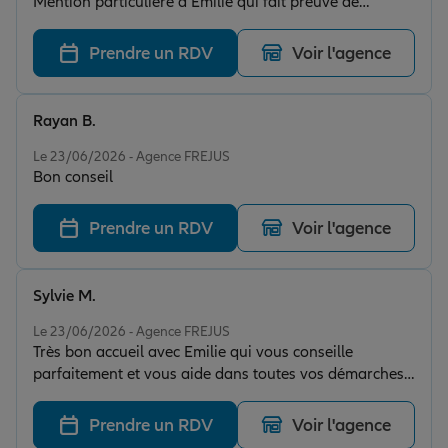
Mention particulière à Emilie qui fait preuve de
gentillesse et échanges sincères. Merci !
Prendre un RDV
Voir l'agence
Rayan B.
Note de 5 sur 5
Le 23/06/2026 - Agence FREJUS
Bon conseil
Prendre un RDV
Voir l'agence
Sylvie M.
Note de 5 sur 5
Le 23/06/2026 - Agence FREJUS
Très bon accueil avec Emilie qui vous conseille
parfaitement et vous aide dans toutes vos démarches
en matière d'assurance. Professionnelle, elle vous
accompagne avec rigueur dans la gestion ou la
Prendre un RDV
Voir l'agence
souscription de vos contrats.