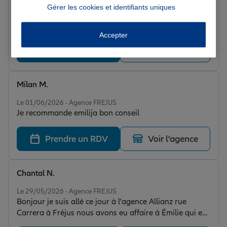
Note de 5 sur 5
Gérer les cookies et identifiants uniques
Le 01/06/2026 - Agence FREJUS
Très agréable accueil et aimable merci beaucoup
Accepter
Prendre un RDV
Voir l'agence
Milan M.
Note de 5 sur 5
Le 01/06/2026 - Agence FREJUS
Je recommande emilija bon conseil
Prendre un RDV
Voir l'agence
Chantal N.
Note de 5 sur 5
Le 29/05/2026 - Agence FREJUS
Bonjour je suis allé ce jour à l'agence Allianz rue
Carrera à Fréjus nous avons eu affaire à Émilie qui est
une femme charmante et très à l'écoute du client et de