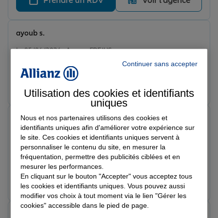
Prendre un RDV
Voir l'agence
ayoub s.
Note de 5 sur 5
Le 05/06/2026 - Agence FREJUS
très accueillante et professionnelle
Continuer sans accepter
Prendre un RDV
Voir l'agence
Utilisation des cookies et identifiants
uniques
Nous et nos partenaires utilisons des cookies et
Mustapha K.
identifiants uniques afin d'améliorer votre expérience sur
Note de 5 sur 5
Le 02/06/2026 - Agence FREJUS
le site. Ces cookies et identifiants uniques servent à
Super accueil très réactif à l écoute et en plus qui
personnaliser le contenu du site, en mesurer la
pratique des tarifs attractifs je conseil vivement merci
fréquentation, permettre des publicités ciblées et en
mesurer les performances.
à l équipe
En cliquant sur le bouton "Accepter" vous acceptez tous
Prendre un RDV
Voir l'agence
les cookies et identifiants uniques. Vous pouvez aussi
modifier vos choix à tout moment via le lien "Gérer les
cookies" accessible dans le pied de page.
SILVIJA S.