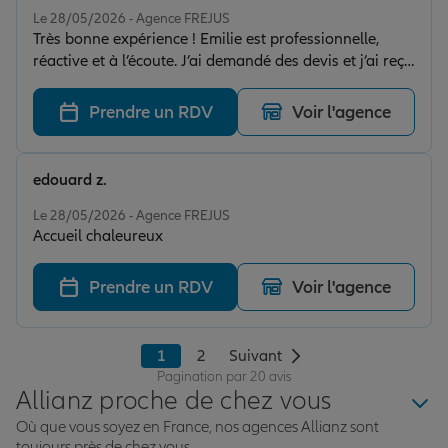
Le 28/05/2026 - Agence FREJUS
Très bonne expérience ! Emilie est professionnelle,
réactive et à l’écoute. J’ai demandé des devis et j’ai reçu
des explications claires et des propositions adaptées à
mes besoins. Accueil agréable et service sérieux, je
Prendre un RDV
Voir l'agence
recommande sans hésitation.
edouard z.
Note de 5 sur 5
Le 28/05/2026 - Agence FREJUS
Accueil chaleureux
Prendre un RDV
Voir l'agence
1
2
Suivant
Pagination par 20 avis
Allianz proche de chez vous
Où que vous soyez en France, nos agences Allianz sont
toujours près de chez vous.