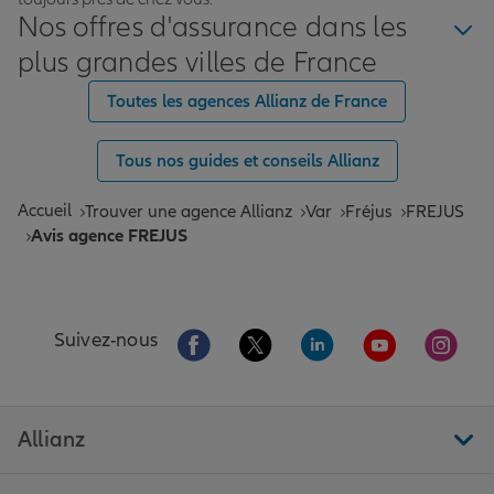
Nos offres d'assurance dans les
plus grandes villes de France
Toutes les agences Allianz de France
Tous nos guides et conseils Allianz
Accueil
Trouver une agence Allianz
Var
Fréjus
FREJUS
Avis agence FREJUS
Aller sur la page Facebook de Allianz
Aller sur la page Twitter de All
Aller sur la page Linke
Aller sur la pa
Aller 
Suivez-nous
Allianz