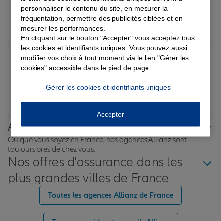
personnaliser le contenu du site, en mesurer la
fréquentation, permettre des publicités ciblées et en
Prendre un RDV
Voir l'agence
mesurer les performances.
En cliquant sur le bouton "Accepter" vous acceptez tous
les cookies et identifiants uniques. Vous pouvez aussi
noelle r.
modifier vos choix à tout moment via le lien "Gérer les
Note de 5 sur 5
cookies" accessible dans le pied de page.
Le 15/05/2026 - Agence LE CANNET DES MAURES
Gérer les cookies et identifiants uniques
Prendre un RDV
Voir l'agence
Accepter
Allianz proche de chez vous
Où que vous soyez en France, nos agences Allianz sont
toujours près de chez vous.
Nos offres d'assurance dans les
plus grandes villes de France
Toutes les agences Allianz de France