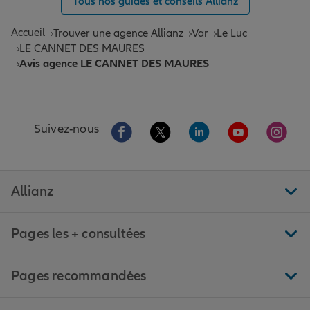
Tous nos guides et conseils Allianz
Accueil
Trouver une agence Allianz
Var
Le Luc
LE CANNET DES MAURES
Avis agence LE CANNET DES MAURES
Aller sur la page Facebook de Allianz
Aller sur la page Twitter de All
Aller sur la page Linke
Aller sur la pa
Aller 
Suivez-nous
Allianz
Pages les + consultées
Pages recommandées