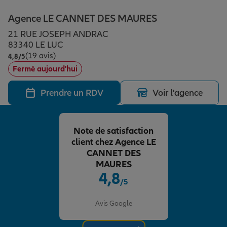
Épargne & retraite
Assurance emprunteur
Prévoyance et dépendance
Protection de la famille
Agence LE CANNET DES MAURES
21 RUE JOSEPH ANDRAC
Vos projets
Assurance animal de compagnie
Protection juridique
Plan épargne retraite
83340 LE LUC
(19 avis)
Note de 4.8 sur 5
4,8
/5
Fermé aujourd'hui
Conseil assurance
Assurance vie
Partir en vacances
Prendre un RDV
Voir l'agence
Outre-mer
Placements financiers
Déménager
Note de satisfaction
client chez Agence LE
Professionnels
Investissements immobiliers
Changer de voiture
Assurance auto
CANNET DES
MAURES
4,8
/5
Allianz en France
Transmission
Départ à la retraite
Assurance habitation
Note de 4.8 sur 5
Avis Google
Préparer l’avenir
Le Pack Famille