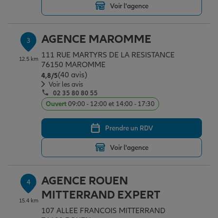
Voir l'agence
Garantie des accidents de la vie
AGENCE MAROMME
3
111 RUE MARTYRS DE LA RESISTANCE
12.5 km
76150 MAROMME
Assurance scolaire
(40 avis)
Note de 4.8 sur 5
4,8
/5
Voir les avis
02 35 80 80 55
Protection juridique
Ouvert
09:00 - 12:00 et 14:00 - 17:30
Prendre un RDV
Retraite
Voir l'agence
Tous nos devis d'assurance
AGENCE ROUEN
4
MITTERRAND EXPERT
15.4 km
107 ALLEE FRANCOIS MITTERRAND