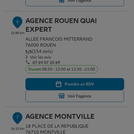
Voir l'agence
AGENCE ROUEN QUAI
6
EXPERT
15.88 km
ALLEE FRANCOIS MITTERRAND
76000 ROUEN
(154 avis)
Note de 5 sur 5
5
/5
Voir les avis
07 69 07 20 69
Ouvert
08:30 - 13:00 et 13:30 - 21:00
Prendre un RDV
Voir l'agence
AGENCE MONTVILLE
7
18 PLACE DE LA REPUBLIQUE
16.32 km
76710 MONTVILLE