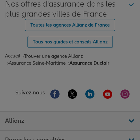
Nos offres d'assurance dans les
plus grandes villes de France
Toutes les agences Allianz de France
Tous nos guides et conseils Allianz
Accueil
Trouver une agence Allianz
Assurance Seine-Maritime
Assurance Duclair
Aller sur la page Facebook de Allianz
Aller sur la page Twitter de All
Aller sur la page Linke
Aller sur la pa
Aller 
Suivez-nous
Allianz