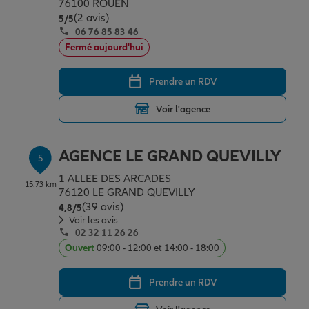
76100 ROUEN
(2 avis)
Note de 5 sur 5
5
/5
06 76 85 83 46
Fermé aujourd'hui
Prendre un RDV
Voir l'agence
AGENCE LE GRAND QUEVILLY
5
1 ALLEE DES ARCADES
15.73 km
76120 LE GRAND QUEVILLY
(39 avis)
Note de 4.8 sur 5
4,8
/5
Voir les avis
02 32 11 26 26
Ouvert
09:00 - 12:00 et 14:00 - 18:00
Prendre un RDV