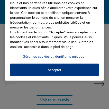
Nous et nos partenaires utilisons des cookies et
identifiants uniques afin d'améliorer votre expérience sur
le site. Ces cookies et identifiants uniques servent à
personnaliser le contenu du site, en mesurer la
fréquentation, permettre des publicités ciblées et en
mesurer les performances.
Derniers avis de nos agences Allianz
En cliquant sur le bouton "Accepter" vous acceptez tous
les cookies et identifiants uniques. Vous pouvez aussi
modifier vos choix à tout moment via le lien "Gérer les
Yori A.
cookies" accessible dans le pied de page.
Note de 5 sur 5
Le 05/08/2026 - Agence FORT DE FRANCE
Gérer les cookies et identifiants uniques
Accepter
Voir tous les avis