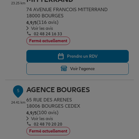
23.25 km
74 AVENUE FRANCOIS MITTERRAND
18000 BOURGES
(116 avis)
Note de 4.9 sur 5
4,9
/5
Voir les avis
02 48 24 16 33
Fermé actuellement
Prendre un RDV
Voir l'agence
AGENCE BOURGES
5
65 RUE DES ARENES
24.41 km
18006 BOURGES CEDEX
(100 avis)
Note de 4.9 sur 5
4,9
/5
Voir les avis
02 48 70 20 20
Fermé actuellement