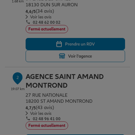
1.68 km
Épargne & retraite
Assurance emprunteur
Prévoyance et dépendance
Protection de la famille
18130 DUN SUR AURON
(34 avis)
Note de 4.6 sur 5
4,6
/5
Voir les avis
02 48 62 00 02
Vos projets
Assurance animal de compagnie
Protection juridique
Plan épargne retraite
Fermé actuellement
Prendre un RDV
Conseil assurance
Assurance vie
Partir en vacances
Voir l'agence
Outre-mer
Placements financiers
Déménager
AGENCE SAINT AMAND
2
MONTROND
19.07 km
Professionnels
Investissements immobiliers
Changer de voiture
Assurance auto
27 RUE NATIONALE
18200 ST AMAND MONTROND
(43 avis)
Note de 4.7 sur 5
4,7
/5
Allianz en France
Transmission
Départ à la retraite
Assurance habitation
Voir les avis
02 48 96 41 00
Fermé actuellement
Préparer l’avenir
Le Pack Famille