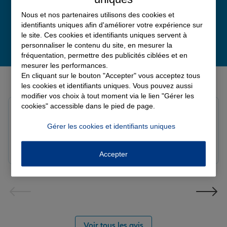
Nous et nos partenaires utilisons des cookies et
identifiants uniques afin d'améliorer votre expérience sur
le site. Ces cookies et identifiants uniques servent à
personnaliser le contenu du site, en mesurer la
fréquentation, permettre des publicités ciblées et en
mesurer les performances.
Derniers avis de nos agences Allianz
En cliquant sur le bouton "Accepter" vous acceptez tous
les cookies et identifiants uniques. Vous pouvez aussi
modifier vos choix à tout moment via le lien "Gérer les
cookies" accessible dans le pied de page.
louna p.
Note de 5 sur 5
Gérer les cookies et identifiants uniques
Le 06/08/2026 - Agence SOURDEVAL
Accepter
Voir tous les avis