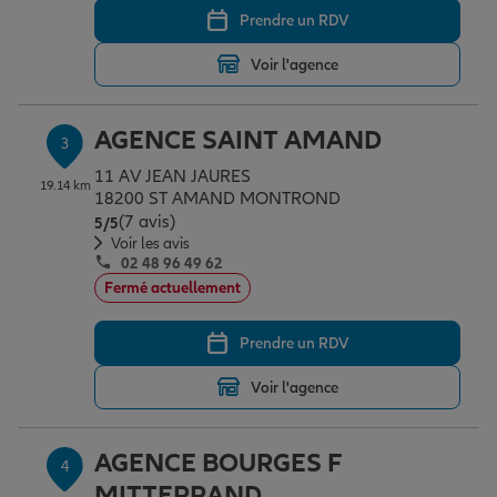
Prendre un RDV
Voir l'agence
Garantie des accidents de la vie
AGENCE SAINT AMAND
3
Assurance scolaire
11 AV JEAN JAURES
19.14 km
18200 ST AMAND MONTROND
(7 avis)
Note de 5 sur 5
5
/5
Protection juridique
Voir les avis
02 48 96 49 62
Fermé actuellement
Retraite
Prendre un RDV
Voir l'agence
Tous nos devis d'assurance
AGENCE BOURGES F
4
MITTERRAND