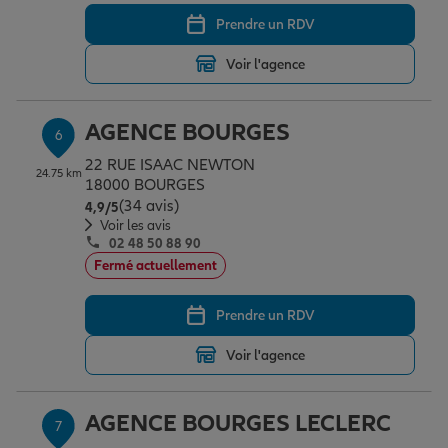
Prendre un RDV
Voir l'agence
AGENCE BOURGES
6
22 RUE ISAAC NEWTON
24.75 km
18000 BOURGES
(34 avis)
Note de 4.9 sur 5
4,9
/5
Voir les avis
02 48 50 88 90
Fermé actuellement
Prendre un RDV
Voir l'agence
AGENCE BOURGES LECLERC
7