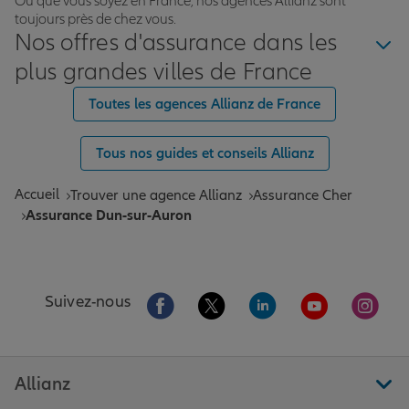
Où que vous soyez en France, nos agences Allianz sont
toujours près de chez vous.
Nos offres d'assurance dans les
plus grandes villes de France
Toutes les agences Allianz de France
Tous nos guides et conseils Allianz
Accueil
Trouver une agence Allianz
Assurance Cher
Assurance Dun-sur-Auron
Aller sur la page Facebook de Allianz
Aller sur la page Twitter de All
Aller sur la page Linke
Aller sur la pa
Aller 
Suivez-nous
Allianz