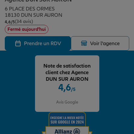
Épargne & retraite
Assurance emprunteur
Prévoyance et dépendance
Protection de la famille
6 PLACE DES ORMES
18130 DUN SUR AURON
(34 avis)
Note de 4.6 sur 5
4,6
/5
Vos projets
Assurance animal de compagnie
Protection juridique
Plan épargne retraite
Fermé aujourd'hui
Prendre un RDV
Voir l'agence
Conseil assurance
Assurance vie
Partir en vacances
Note de satisfaction
Outre-mer
Placements financiers
Déménager
client chez Agence
DUN SUR AURON
4,6
/5
Professionnels
Investissements immobiliers
Changer de voiture
Assurance auto
Note de 4.6 sur 5
Avis Google
Allianz en France
Transmission
Départ à la retraite
Assurance habitation
Préparer l’avenir
Le Pack Famille