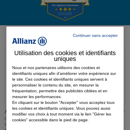
Garantie des accidents de la vie
Avis de l'agence Agence DUN
Continuer sans accepter
SUR AURON
Assurance scolaire
Avis sur une période de 6 mois
Utilisation des cookies et identifiants
Captain G.
uniques
Protection juridique
Note de 5 sur 5
Nous et nos partenaires utilisons des cookies et
Le 27/03/2026 - Agence DUN SUR AURON
Agence superbe très content de l'agent Romain pour
identifiants uniques afin d'améliorer votre expérience sur
le site. Ces cookies et identifiants uniques servent à
mes dossiers et il a été très patient et compétent. Merci
Retraite
personnaliser le contenu du site, en mesurer la
beaucoup pour l'accueil.
fréquentation, permettre des publicités ciblées et en
Prendre un RDV
Voir l'agence
mesurer les performances.
En cliquant sur le bouton "Accepter" vous acceptez tous
Tous nos devis d'assurance
les cookies et identifiants uniques. Vous pouvez aussi
Allianz proche de chez vous
modifier vos choix à tout moment via le lien "Gérer les
Où que vous soyez en France, nos agences Allianz sont
cookies" accessible dans le pied de page.
toujours près de chez vous.