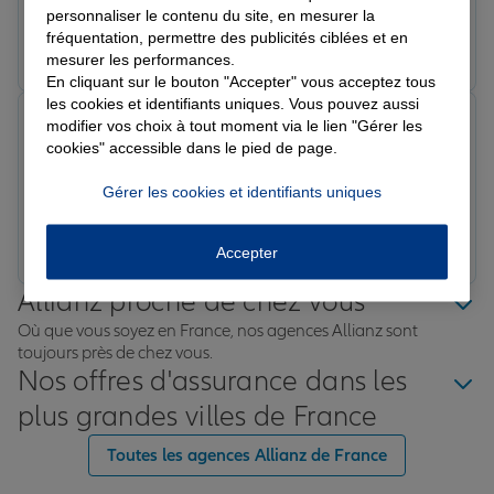
contrat suite a l achat d un véhicule.
personnaliser le contenu du site, en mesurer la
fréquentation, permettre des publicités ciblées et en
Prendre un RDV
Voir l'agence
mesurer les performances.
En cliquant sur le bouton "Accepter" vous acceptez tous
les cookies et identifiants uniques. Vous pouvez aussi
Le G.
modifier vos choix à tout moment via le lien "Gérer les
Note de 5 sur 5
cookies" accessible dans le pied de page.
Le 09/04/2026 - Agence ELBEUF
Parfait
Gérer les cookies et identifiants uniques
Prendre un RDV
Voir l'agence
Accepter
Allianz proche de chez vous
Où que vous soyez en France, nos agences Allianz sont
toujours près de chez vous.
Nos offres d'assurance dans les
plus grandes villes de France
Toutes les agences Allianz de France