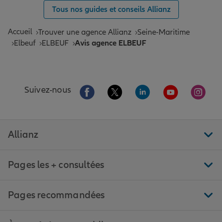
Tous nos guides et conseils Allianz
Accueil
Trouver une agence Allianz
Seine-Maritime
Elbeuf
ELBEUF
Avis agence ELBEUF
Aller sur la page Facebook de Allianz
Aller sur la page Twitter de All
Aller sur la page Linke
Aller sur la pa
Aller 
Suivez-nous
Allianz
Pages les + consultées
Pages recommandées