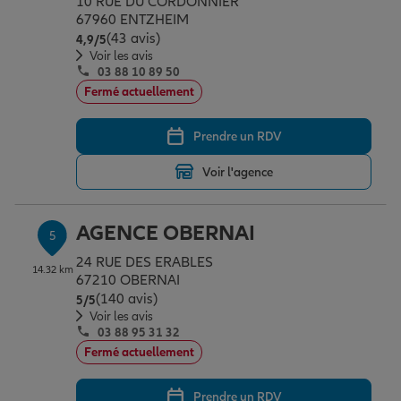
10 RUE DU CORDONNIER
67960 ENTZHEIM
(43 avis)
Note de 4.9 sur 5
4,9
/5
Voir les avis
03 88 10 89 50
Fermé actuellement
Prendre un RDV
Voir l'agence
AGENCE OBERNAI
5
24 RUE DES ERABLES
14.32 km
67210 OBERNAI
(140 avis)
Note de 5 sur 5
5
/5
Voir les avis
03 88 95 31 32
Fermé actuellement
Prendre un RDV