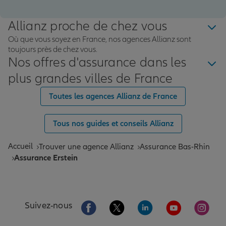
Allianz proche de chez vous
Où que vous soyez en France, nos agences Allianz sont
toujours près de chez vous.
Nos offres d'assurance dans les
plus grandes villes de France
Toutes les agences Allianz de France
Tous nos guides et conseils Allianz
Accueil
Trouver une agence Allianz
Assurance Bas-Rhin
Assurance Erstein
Aller sur la page Facebook de Allianz
Aller sur la page Twitter de All
Aller sur la page Linke
Aller sur la pa
Aller 
Suivez-nous