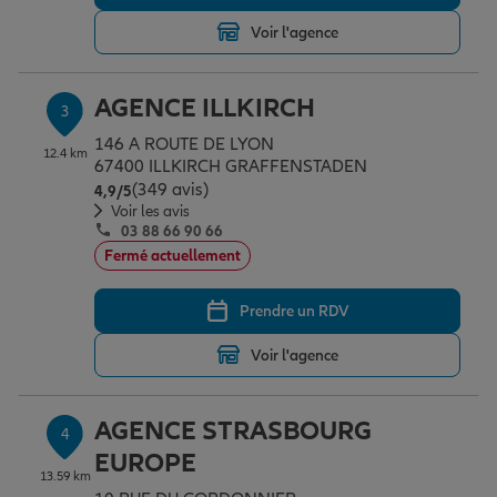
Voir l'agence
Garantie des accidents de la vie
AGENCE ILLKIRCH
3
146 A ROUTE DE LYON
Assurance scolaire
12.4 km
67400 ILLKIRCH GRAFFENSTADEN
(349 avis)
Note de 4.9 sur 5
4,9
/5
Voir les avis
03 88 66 90 66
Protection juridique
Fermé actuellement
Prendre un RDV
Retraite
Voir l'agence
Tous nos devis d'assurance
AGENCE STRASBOURG
4
EUROPE
13.59 km