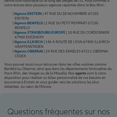
centre-ville historique ou le long des berges de l'Ill, nous sommes à
votre écoute dans plusieurs agences réparties dans le Bas-Rhin :
Agence ERSTEIN
| 47 RUE DU 28 NOVEMBRE 67150
ERSTEIN
Agence BENFELD
| 2 RUE DU PETIT REMPART 67230
BENFELD
Agence STRASBOURG EUROPE
| 10 RUE DU CORDONNIER
67960 ENTZHEIM
Agence ILLKIRCH
| 146 A ROUTE DE LYON 67400 ILLKIRCH
GRAFFENSTADEN
Agence OBERNAI
| 24 RUE DES ERABLES 67211 OBERNAI
CEDEX
Vous pouvez aussi nous retrouver dans les villes voisines comme
Benfeld ou Obernai, ainsi que dans les départements limitrophes du
Haut-Rhin, des Vosges ou de la Moselle. Nos
agents
sont à votre
disposition pour réaliser un bilan personnalisé de vos besoins en
assurance à Erstein et vous guider vers les solutions les plus
adaptées, au cœur de l'Alsace.
Questions fréquentes sur nos