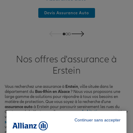
Devis Assurance Auto
Nos offres d'assurance à
Erstein
Vous recherchez une assurance à
Erstein
, ville située dans le
département du
Bas-Rhin en Alsace
? Nous vous proposons une
large gamme de solutions pour répondre à tous vos besoins en
matière de protection. Que vous soyez à la recherche d'une
assurance auto
à Erstein pour parcourir sereinement les rues du
Centre ou de la Krutenau, d'une
assurance habitation
pour protéger
votre logement près du Parc de la Ganzau, d'une
complémentaire
Continuer sans accepter
santé
pour prendre soin de vous et de vos proches, d'une assurance
vie pour préparer l'avenir ou encore d'une
assurance emprunteur
pour sécuriser votre prêt immobilier, nous avons ce qu'il vous faut.