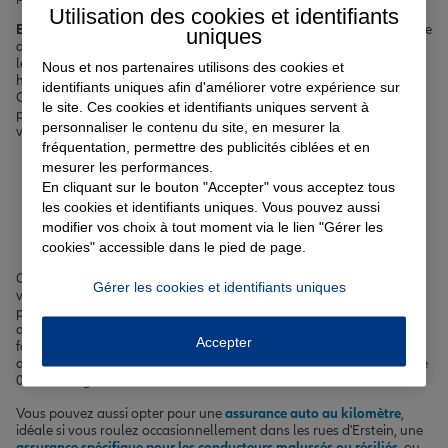
Utilisation des cookies et identifiants
Erstein
, ville de plus de 10 000 habitants nichée au cœur de la plaine
uniques
d'Alsace, bénéficie d'un climat semi-continental propice aux balades
le long de l'Ill. Que vous vous promeniez dans le centre-ville
Nous et nos partenaires utilisons des cookies et
historique ou que vous profitiez des espaces verts comme le Parc du
identifiants uniques afin d'améliorer votre expérience sur
Château, il est essentiel de se sentir protégé au quotidien. C'est
le site. Ces cookies et identifiants uniques servent à
pourquoi nous mettons à votre disposition des offres adaptées à
personnaliser le contenu du site, en mesurer la
votre profil et à votre mode de vie à Erstein.
fréquentation, permettre des publicités ciblées et en
mesurer les performances.
Votre assurance auto, moto
En cliquant sur le bouton "Accepter" vous acceptez tous
les cookies et identifiants uniques. Vous pouvez aussi
ou scooter à Erstein
modifier vos choix à tout moment via le lien "Gérer les
cookies" accessible dans le pied de page.
Circuler à Erstein nécessite d'être bien assuré, que vous rouliez en
Gérer les cookies et identifiants uniques
voiture, à moto ou en scooter. Les routes alsaciennes peuvent
parfois réserver des surprises, entre les intempéries hivernales et la
densité du trafic aux heures de pointe. Nous vous proposons des
Accepter
formules d'
assurance auto à Erstein
qui s'ajustent à vos habitudes
de conduite et à votre véhicule, avec des options comme l'assistance
0 km ou la garantie du conducteur.
Vous pouvez aussi opter pour une
assurance auto au kilomètre
,
idéale si vous roulez occasionnellement dans les rues d'Erstein, une
assurance spécifique pour les conducteurs malussés ou résiliés
, ou