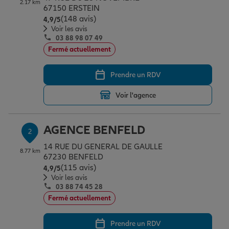
2.17 km
Épargne & retraite
Assurance emprunteur
Prévoyance et dépendance
Protection de la famille
67150 ERSTEIN
(148 avis)
Note de 4.9 sur 5
4,9
/5
Voir les avis
03 88 98 07 49
Vos projets
Assurance animal de compagnie
Protection juridique
Plan épargne retraite
Fermé actuellement
Prendre un RDV
Conseil assurance
Assurance vie
Partir en vacances
Voir l'agence
Outre-mer
Placements financiers
Déménager
AGENCE BENFELD
2
14 RUE DU GENERAL DE GAULLE
8.77 km
Professionnels
Investissements immobiliers
Changer de voiture
Assurance auto
67230 BENFELD
(115 avis)
Note de 4.9 sur 5
4,9
/5
Voir les avis
03 88 74 45 28
Allianz en France
Transmission
Départ à la retraite
Assurance habitation
Fermé actuellement
Prendre un RDV
Préparer l’avenir
Le Pack Famille