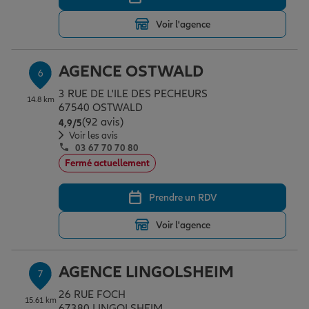
Voir l'agence
AGENCE OSTWALD
6
3 RUE DE L'ILE DES PECHEURS
14.8 km
67540 OSTWALD
(92 avis)
Note de 4.9 sur 5
4,9
/5
Voir les avis
03 67 70 70 80
Fermé actuellement
Prendre un RDV
Voir l'agence
AGENCE LINGOLSHEIM
7
26 RUE FOCH
15.61 km
67380 LINGOLSHEIM