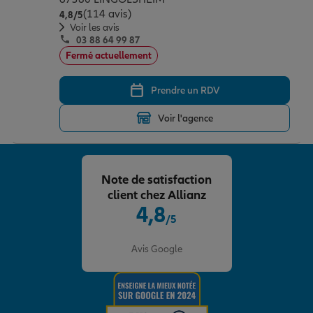
(114 avis)
Note de 4.8 sur 5
4,8
/5
Voir les avis
03 88 64 99 87
Fermé actuellement
Prendre un RDV
Voir l'agence
Note de satisfaction
client chez Allianz
4,8
/5
Note de 4.8 sur 5
Avis Google