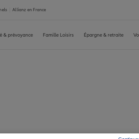
nels
Allianz en France
é & prévoyance
Famille Loisirs
Épargne & retraite
Vo
e Étrépagny
gny : 7 agences Allia
Étrépagny