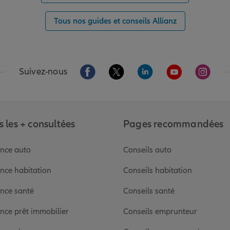
Tous nos guides et conseils Allianz
Aller sur la page Facebook de Allianz
Aller sur la page Twitter de Alli
Aller sur la page Linked
Aller sur la pa
Aller s
Suivez-nous
 les + consultées
Pages recommandées
nce auto
Conseils auto
nce habitation
Conseils habitation
nce santé
Conseils santé
nce prêt immobilier
Conseils emprunteur