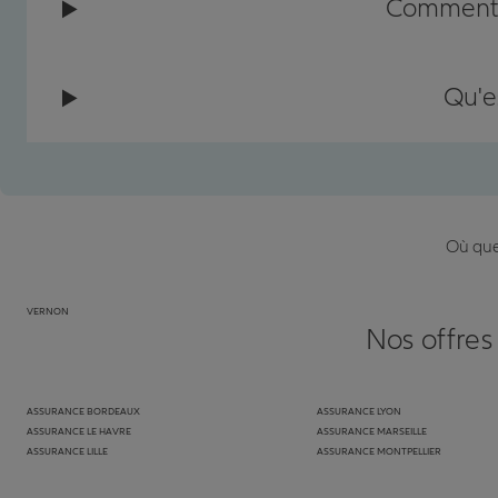
Comment c
Qu'e
Où que 
VERNON
Nos offres
ASSURANCE BORDEAUX
ASSURANCE LYON
ASSURANCE LE HAVRE
ASSURANCE MARSEILLE
ASSURANCE LILLE
ASSURANCE MONTPELLIER