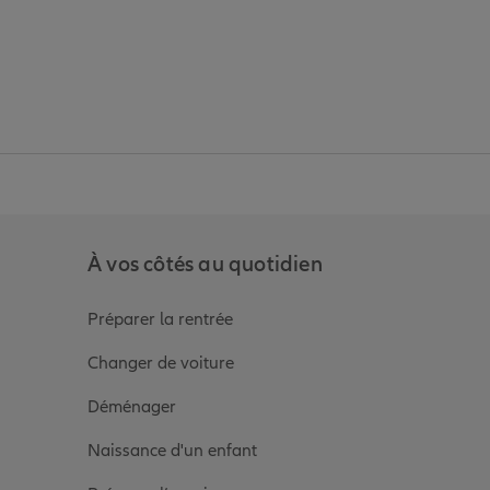
anz
in de Allianz
ge Youtube de Allianz
ur la page Instagram de Allianz
À vos côtés au quotidien
Préparer la rentrée
Changer de voiture
Déménager
Naissance d'un enfant