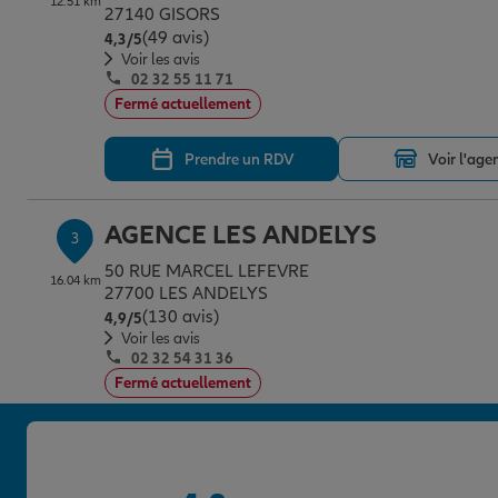
12.51 km
27140 GISORS
(49 avis)
Note de 4.3 sur 5
4,3
/5
Voir les avis
02 32 55 11 71
Fermé actuellement
Prendre un RDV
Voir l'age
AGENCE LES ANDELYS
3
50 RUE MARCEL LEFEVRE
16.04 km
27700 LES ANDELYS
(130 avis)
Note de 4.9 sur 5
4,9
/5
Voir les avis
02 32 54 31 36
Fermé actuellement
Prendre un RDV
Voir l'age