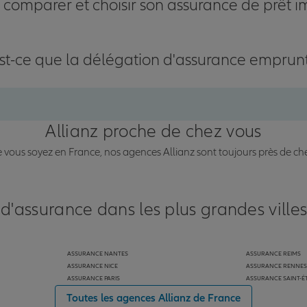
omparer et choisir son assurance de prêt i
st-ce que la délégation d'assurance emprun
Allianz proche de chez vous
vous soyez en France, nos agences Allianz sont toujours près de ch
 d'assurance dans les plus grandes ville
ASSURANCE NANTES
ASSURANCE REIMS
ASSURANCE NICE
ASSURANCE RENNES
ASSURANCE PARIS
ASSURANCE SAINT-É
Toutes les agences Allianz de France