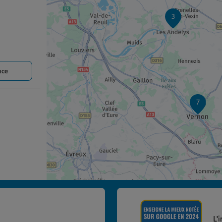
3
nce
7
nce
L'