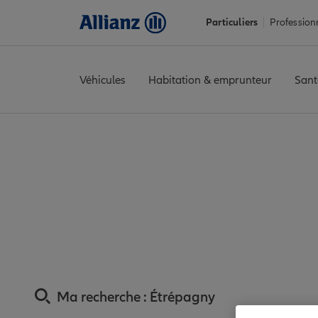
Particuliers
Profession
Véhicules
Habitation & emprunteur
Sant
Accueil
Trouver une agence Allianz
Assurance Eure
Assuranc
Assurance Étrépa
Ma recherche :
Étrépagny