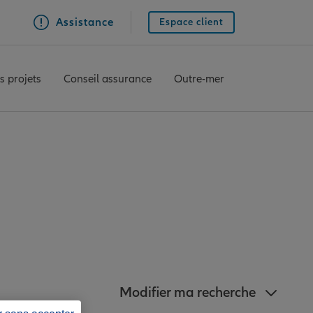
Assistance
Espace client
s projets
Conseil assurance
Outre-mer
nz à proximité de
Modifier ma recherche