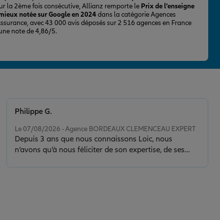
ur la 2ème fois consécutive, Allianz remporte le
Prix de l’enseigne
 mieux notée sur Google en 2024
dans la catégorie Agences
Assurance, avec 43 000 avis déposés sur 2 516 agences en France
 une note de 4,86/5.
Philippe G.
Note de 5 sur 5
Le 07/08/2026 - Agence BORDEAUX CLEMENCEAU EXPERT
Depuis 3 ans que nous connaissons Loic, nous
n’avons qu’à nous féliciter de son expertise, de ses
conseils et de la clarté de son discours. Il nous a sorti
d’une situation délicate en faisant toujours preuve de
calme, de sérénité et de discernement. Son contact est
de plus très agréable.