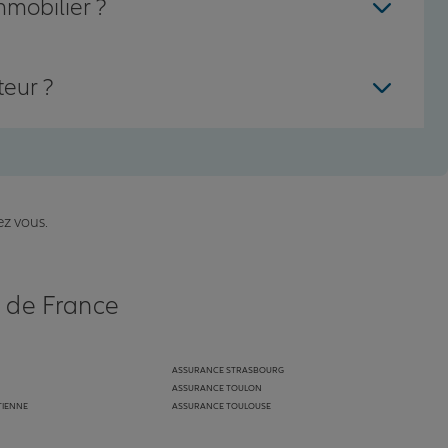
mmobilier ?
teur ?
ez vous.
s de France
ASSURANCE STRASBOURG
ASSURANCE TOULON
TIENNE
ASSURANCE TOULOUSE