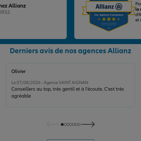
Po
hez Allianz
la
20932
d’
et
Derniers avis de nos agences Allianz
nce
Olivier
Note de 5 sur 5
Le 07/08/2026 - Agence SAINT AIGNAN
Conseillers au top, très gentil et à l'écoute. C'est très
agréable