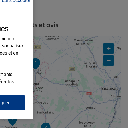
r sans accepter
es, contacts et avis
ues
améliorer
ersonnaliser
+
lées et en
−
4
ifiants
rer les
epter
1
2