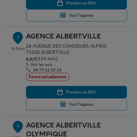
Prendre un RDV
Voir l'agence
Garantie des accidents de la vie
AGENCE ALBERTVILLE
3
Assurance scolaire
26 AVENUE DES CHASSEURS ALPINS
10.23 km
73200 ALBERTVILLE
(124 avis)
Note de 4.8 sur 5
4,8
/5
Protection juridique
Voir les avis
04 79 32 25 10
Fermé actuellement
Retraite
Prendre un RDV
Voir l'agence
Tous nos devis d'assurance
AGENCE ALBERTVILLE
4
OLYMPIQUE