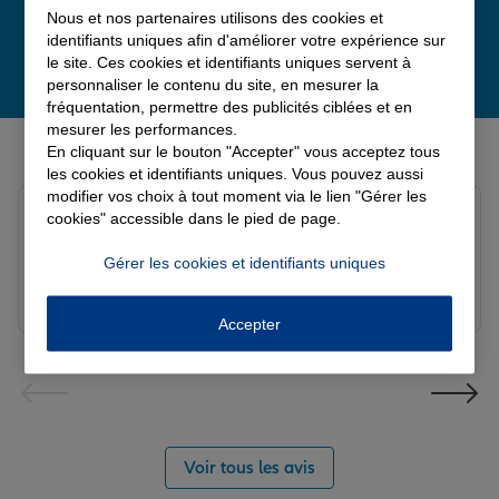
Nous et nos partenaires utilisons des cookies et
identifiants uniques afin d'améliorer votre expérience sur
le site. Ces cookies et identifiants uniques servent à
personnaliser le contenu du site, en mesurer la
fréquentation, permettre des publicités ciblées et en
mesurer les performances.
Derniers avis de nos agences Allianz
En cliquant sur le bouton "Accepter" vous acceptez tous
les cookies et identifiants uniques. Vous pouvez aussi
modifier vos choix à tout moment via le lien "Gérer les
louna p.
cookies" accessible dans le pied de page.
Note de 5 sur 5
Le 06/08/2026 - Agence SOURDEVAL
Gérer les cookies et identifiants uniques
Accepter
Voir tous les avis