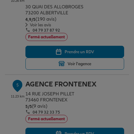
10.26 km
30 QUAI DES ALLOBROGES
73200 ALBERTVILLE
(190 avis)
Note de 4.9 sur 5
4,9
/5
Voir les avis
04 79 37 87 92
Fermé actuellement
Prendre un RDV
Voir l'agence
AGENCE FRONTENEX
5
14 RUE JOSEPH PILLET
11.23 km
73460 FRONTENEX
(9 avis)
Note de 5 sur 5
5
/5
04 79 32 33 75
Fermé actuellement
Prendre un RDV