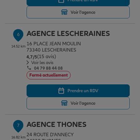
Voir l'agence
AGENCE LESCHERAINES
6
16 PLACE JEAN MOULIN
14.52 km
73340 LESCHERAINES
(15 avis)
Note de 4.7 sur 5
4,7
/5
Voir les avis
04 79 88 44 08
Fermé actuellement
Prendre un RDV
Voir l'agence
AGENCE THONES
7
24 ROUTE D'ANNECY
16.82 km