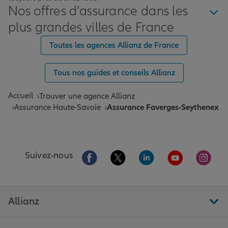
Nos offres d'assurance dans les
plus grandes villes de France
Toutes les agences Allianz de France
Tous nos guides et conseils Allianz
Accueil
Trouver une agence Allianz
Assurance Haute-Savoie
Assurance Faverges-Seythenex
Aller sur la page Facebook de Allianz
Aller sur la page Twitter de All
Aller sur la page Linke
Aller sur la pa
Aller 
Suivez-nous
Allianz