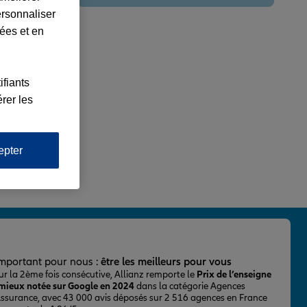
ersonnaliser
lées et en
ifiants
rer les
epter
important pour nous :
être les meilleurs pour vous
ur la 2ème fois consécutive, Allianz remporte le
Prix de l’enseigne
 mieux notée sur Google en 2024
dans la catégorie Agences
Assurance, avec 43 000 avis déposés sur 2 516 agences en France