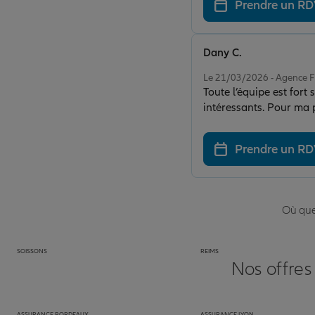
Prendre un R
Dany C.
Note de 5 sur 5
Le 21/03/2026 - Agence 
Toute l’équipe est fort
intéressants. Pour ma pa
Prendre un R
Où que 
SOISSONS
REIMS
Nos offres
ASSURANCE BORDEAUX
ASSURANCE LYON