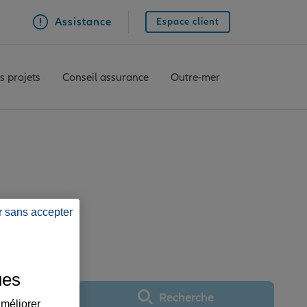
Assistance
Espace client
s projets
Conseil assurance
Outre-mer
ce FISMES
r sans accepter
ues
Recherche
Utiliser ma position
améliorer