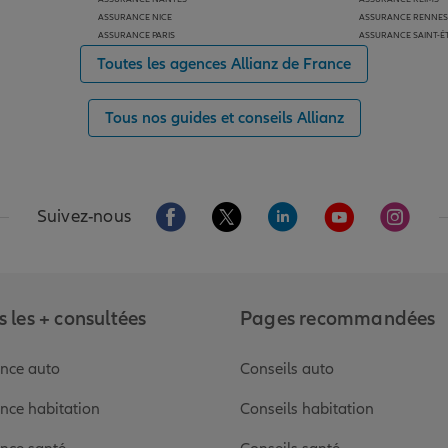
ASSURANCE NICE
ASSURANCE RENNES
ASSURANCE PARIS
ASSURANCE SAINT-É
Toutes les agences Allianz de France
Tous nos guides et conseils Allianz
Aller sur la page Facebook de Allianz
Aller sur la page Twitter de Alli
Aller sur la page Linked
Aller sur la pa
Aller s
Suivez-nous
 les + consultées
Pages recommandées
nce auto
Conseils auto
nce habitation
Conseils habitation