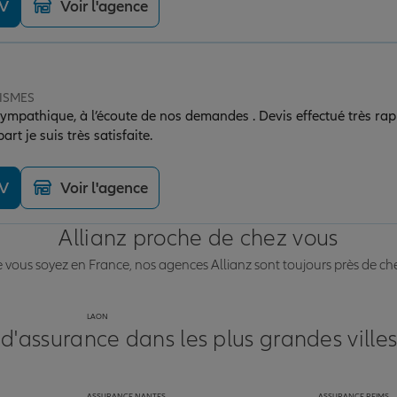
DV
Voir l'agence
FISMES
 sympathique, à l’écoute de nos demandes . Devis effectué très rap
rt je suis très satisfaite.
DV
Voir l'agence
Allianz proche de chez vous
vous soyez en France, nos agences Allianz sont toujours près de ch
LAON
 d'assurance dans les plus grandes ville
ASSURANCE NANTES
ASSURANCE REIMS