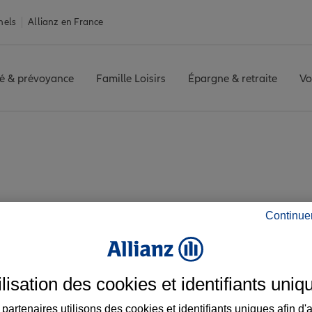
nels
Allianz en France
é & prévoyance
Famille Loisirs
Épargne & retraite
Vo
is agence FISMES
z les avis de l'agen
Continue
ilisation des cookies et identifiants uniq
partenaires utilisons des cookies et identifiants uniques afin d'