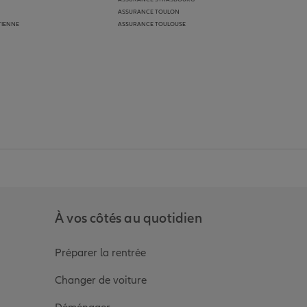
ASSURANCE TOULON
TIENNE
ASSURANCE TOULOUSE
anz
in de Allianz
ge Youtube de Allianz
ur la page Instagram de Allianz
À vos côtés au quotidien
Préparer la rentrée
Changer de voiture