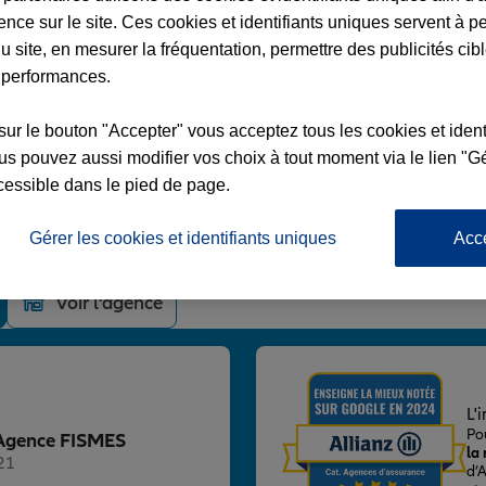
ence sur le site. Ces cookies et identifiants uniques servent à p
u site, en mesurer la fréquentation, permettre des publicités cib
 performances.
sur le bouton "Accepter" vous acceptez tous les cookies et ident
S
s pouvez aussi modifier vos choix à tout moment via le lien "Gé
ERS
cessible dans le pied de page.
Gérer les cookies et identifiants uniques
Acc
Voir l'agence
L'
Po
z Agence FISMES
la
21
d’