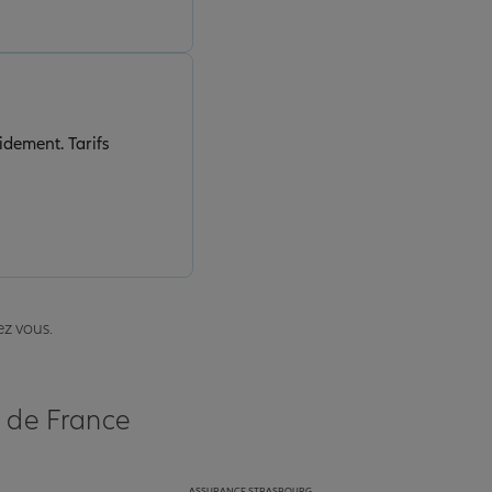
idement. Tarifs
ez vous.
s de France
ASSURANCE STRASBOURG