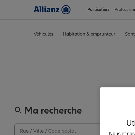
Particuliers
Profession
Véhicules
Habitation & emprunteur
Sant
Accueil
Trouver une agence Allianz
Marne
Fismes
FISMES
Av
Découvre
Ma recherche
Ut
Nous et nos 