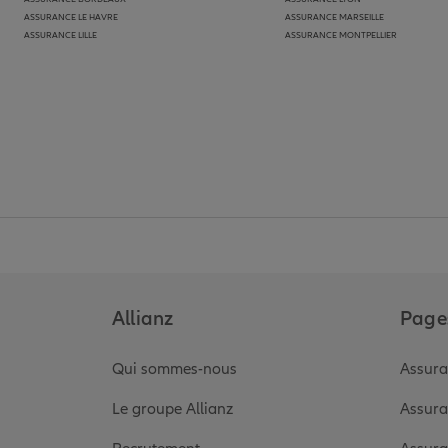
ASSURANCE LE HAVRE
ASSURANCE MARSEILLE
ASSURANCE LILLE
ASSURANCE MONTPELLIER
Allianz
Pages
Qui sommes-nous
Assura
Le groupe Allianz
Assura