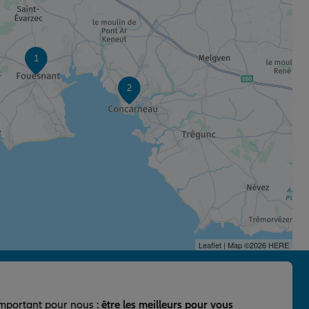
1
2
Leaflet
| Map ©2026
HERE
important pour nous :
être les meilleurs pour vous