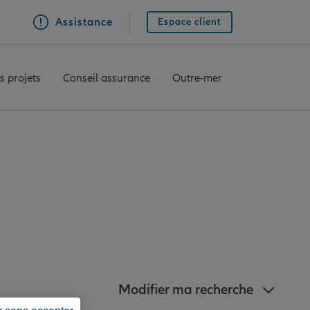
Assistance
Espace client
s projets
Conseil assurance
Outre-mer
nz à proximité de
Modifier ma recherche