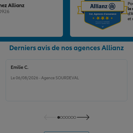
Po
hez Allianz
la
20926
d’
et
Derniers avis de nos agences Allianz
nce
Emilie C.
Note de 5 sur 5
Le 06/08/2026 - Agence SOURDEVAL
nce