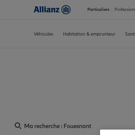
Particuliers
Profession
Véhicules
Habitation & emprunteur
Sant
Accueil
Trouver une agence Allianz
Assurance Finistère
Assu
Assurance Fouesn
Ma recherche :
Fouesnant