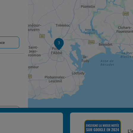
nce
3
nce
L'