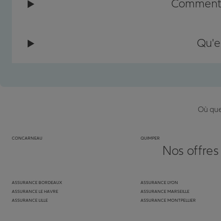
Comment c
Qu'e
Où que 
CONCARNEAU
QUIMPER
Nos offres
ASSURANCE BORDEAUX
ASSURANCE LYON
ASSURANCE LE HAVRE
ASSURANCE MARSEILLE
ASSURANCE LILLE
ASSURANCE MONTPELLIER