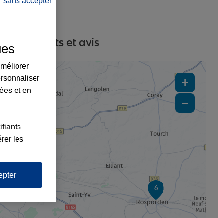
r sans accepter
es, contacts et avis
ues
améliorer
ersonnaliser
+
lées et en
−
ifiants
rer les
epter
6