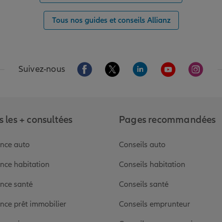
Tous nos guides et conseils Allianz
Aller sur la page Facebook de Allianz
Aller sur la page Twitter de Alli
Aller sur la page Linked
Aller sur la pa
Aller s
Suivez-nous
 les + consultées
Pages recommandées
nce auto
Conseils auto
nce habitation
Conseils habitation
nce santé
Conseils santé
nce prêt immobilier
Conseils emprunteur