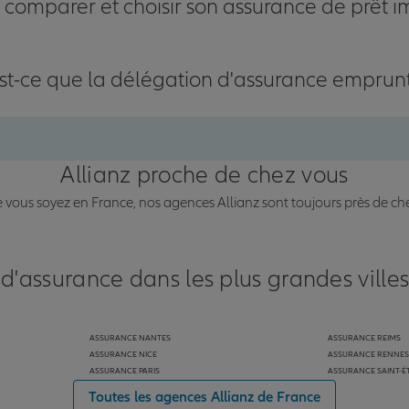
omparer et choisir son assurance de prêt i
st-ce que la délégation d'assurance emprun
Allianz proche de chez vous
vous soyez en France, nos agences Allianz sont toujours près de ch
 d'assurance dans les plus grandes ville
ASSURANCE NANTES
ASSURANCE REIMS
ASSURANCE NICE
ASSURANCE RENNES
ASSURANCE PARIS
ASSURANCE SAINT-É
Toutes les agences Allianz de France