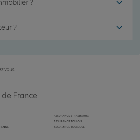
mmobilier ?
teur ?
ez vous.
s de France
ASSURANCE STRASBOURG
ASSURANCE TOULON
TIENNE
ASSURANCE TOULOUSE