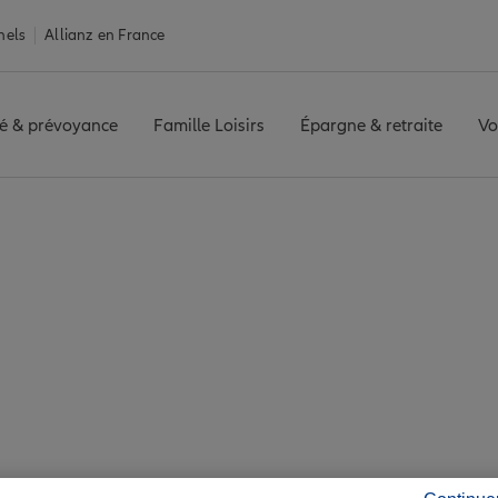
nels
Allianz en France
é & prévoyance
Famille Loisirs
Épargne & retraite
Vo
rance Fouesnant
ant : 6 agences Allia
Fouesnant