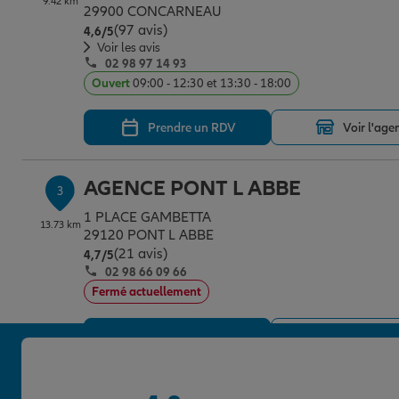
9.42 km
29900 CONCARNEAU
(97 avis)
Note de 4.6 sur 5
4,6
/5
Voir les avis
02 98 97 14 93
Ouvert
09:00 - 12:30 et 13:30 - 18:00
Prendre un RDV
Voir l'age
AGENCE PONT L ABBE
3
1 PLACE GAMBETTA
13.73 km
29120 PONT L ABBE
(21 avis)
Note de 4.7 sur 5
4,7
/5
02 98 66 09 66
Fermé actuellement
Prendre un RDV
Voir l'age
AGENCE QUIMPER OCEAN