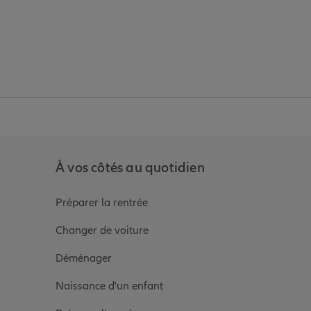
anz
in de Allianz
ge Youtube de Allianz
ur la page Instagram de Allianz
À vos côtés au quotidien
Préparer la rentrée
Changer de voiture
Déménager
Naissance d'un enfant