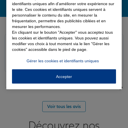
identifiants uniques afin d'améliorer votre expérience sur
le site. Ces cookies et identifiants uniques servent à
personnaliser le contenu du site, en mesurer la
fréquentation, permettre des publicités ciblées et en
Derniers avis de nos agences Allianz
mesurer les performances.
En cliquant sur le bouton "Accepter" vous acceptez tous
les cookies et identifiants uniques. Vous pouvez aussi
Yayaya M.
modifier vos choix à tout moment via le lien "Gérer les
Note de 5 sur 5
cookies" accessible dans le pied de page.
Le 07/08/2026 - Agence NANTERRE
Merci à Madi pour son écoute et ces conseils précieux.
Gérer les cookies et identifiants uniques
Réactif et efficace le service impeccable
Accepter
Voir tous les avis
Découvrez nos