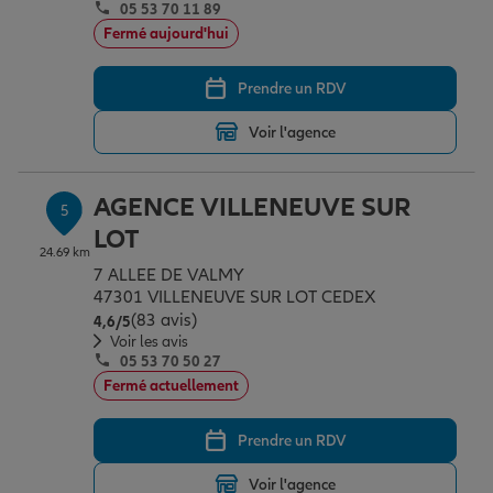
05 53 70 11 89
Fermé aujourd'hui
Prendre un RDV
Voir l'agence
AGENCE VILLENEUVE SUR
5
LOT
24.69 km
7 ALLEE DE VALMY
47301 VILLENEUVE SUR LOT CEDEX
(83 avis)
Note de 4.6 sur 5
4,6
/5
Voir les avis
05 53 70 50 27
Fermé actuellement
Prendre un RDV
Voir l'agence