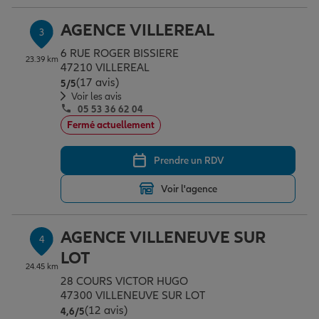
AGENCE VILLEREAL
3
Garantie des accidents de la vie
6 RUE ROGER BISSIERE
23.39 km
47210 VILLEREAL
(17 avis)
Note de 5 sur 5
5
/5
Voir les avis
Assurance scolaire
05 53 36 62 04
Fermé actuellement
Protection juridique
Prendre un RDV
Voir l'agence
Retraite
AGENCE VILLENEUVE SUR
4
Tous nos devis d'assurance
LOT
24.45 km
28 COURS VICTOR HUGO
47300 VILLENEUVE SUR LOT
(12 avis)
Note de 4.6 sur 5
4,6
/5