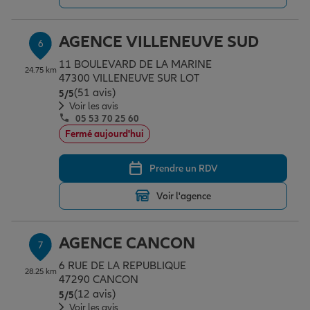
AGENCE VILLENEUVE SUD
6
11 BOULEVARD DE LA MARINE
24.75 km
47300 VILLENEUVE SUR LOT
(51 avis)
Note de 5 sur 5
5
/5
Voir les avis
05 53 70 25 60
Fermé aujourd'hui
Prendre un RDV
Voir l'agence
AGENCE CANCON
7
6 RUE DE LA REPUBLIQUE
28.25 km
47290 CANCON
(12 avis)
Note de 5 sur 5
5
/5
Voir les avis