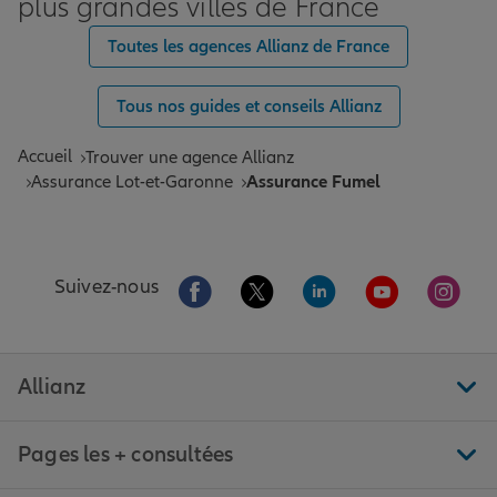
plus grandes villes de France
Toutes les agences Allianz de France
Tous nos guides et conseils Allianz
Accueil
Trouver une agence Allianz
Assurance Lot-et-Garonne
Assurance Fumel
Aller sur la page Facebook de Allianz
Aller sur la page Twitter de All
Aller sur la page Linke
Aller sur la pa
Aller 
Suivez-nous
Allianz
Pages les + consultées