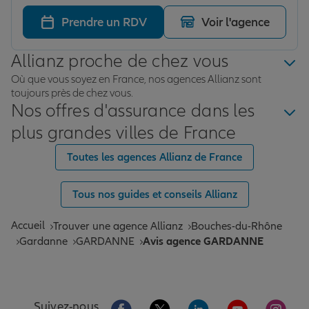
Prendre un RDV
Voir l'agence
Allianz proche de chez vous
Où que vous soyez en France, nos agences Allianz sont
toujours près de chez vous.
Nos offres d'assurance dans les
plus grandes villes de France
Toutes les agences Allianz de France
Tous nos guides et conseils Allianz
Accueil
Trouver une agence Allianz
Bouches-du-Rhône
Gardanne
GARDANNE
Avis agence GARDANNE
Aller sur la page Facebook de Allianz
Aller sur la page Twitter de All
Aller sur la page Linke
Aller sur la pa
Aller 
Suivez-nous