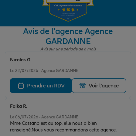
Garantie des accidents de la vie
Avis de l'agence Agence
GARDANNE
Assurance scolaire
Avis sur une période de 6 mois
Nicolas G.
Protection juridique
Note de 5 sur 5
Le 22/07/2026 - Agence GARDANNE
Prendre un RDV
Voir l'agence
Retraite
Faika R.
Tous nos devis d'assurance
Note de 5 sur 5
Le 06/07/2026 - Agence GARDANNE
Mme Castano est au top, elle nous a bien
renseigné.Nous vous recommandons cette agence.