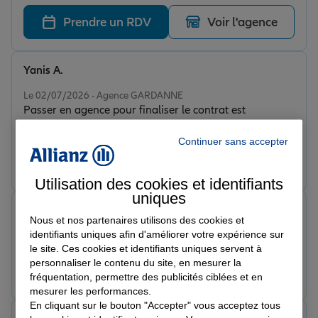
Prendre un RDV
Voir l'agence
Yanis A.
Note de 5 sur 5
Le 02/07/2026 - Agence GARDANNE
Passer en agence pour finaliser le contrat est
contraignant, mais avoir un interlocuteur afin
d’échanger reste un vrai plus, on s’est beaucoup
Continuer sans accepter
habitué à échanger sans contact (humain) qu’on oublie
Prendre un RDV
Voir l'agence
le plaisir de discuter ;)) Nathalie agence Allianz de
Utilisation des cookies et identifiants
Gardanne.
uniques
Léa B.
Nous et nos partenaires utilisons des cookies et
Note de 5 sur 5
identifiants uniques afin d'améliorer votre expérience sur
Le 10/06/2026 - Agence GARDANNE
le site. Ces cookies et identifiants uniques servent à
personnaliser le contenu du site, en mesurer la
Prendre un RDV
Voir l'agence
fréquentation, permettre des publicités ciblées et en
mesurer les performances.
En cliquant sur le bouton "Accepter" vous acceptez tous