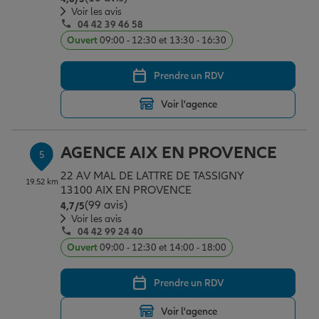
Voir les avis
04 42 39 46 58
Ouvert
09:00 - 12:30 et 13:30 - 16:30
Prendre un RDV
Voir l'agence
AGENCE AIX EN PROVENCE
5
22 AV MAL DE LATTRE DE TASSIGNY
19.52 km
13100 AIX EN PROVENCE
(99 avis)
Note de 4.7 sur 5
4,7
/5
Voir les avis
04 42 99 24 40
Ouvert
09:00 - 12:30 et 14:00 - 18:00
Prendre un RDV
Voir l'agence