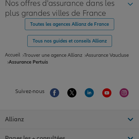
Nos offres d'assurance dans les
plus grandes villes de France
Toutes les agences Allianz de France
Tous nos guides et conseils Allianz
Accueil
Trouver une agence Allianz
Assurance Vaucluse
Assurance Pertuis
Aller sur la page Facebook de Allianz
Aller sur la page Twitter de All
Aller sur la page Linke
Aller sur la pa
Aller 
Suivez-nous
Allianz
Pages les + consultées