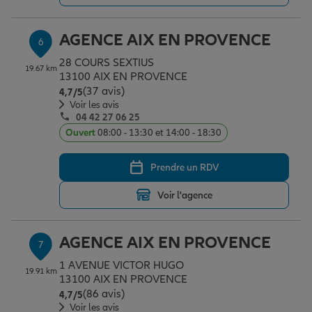
AGENCE AIX EN PROVENCE
6
28 COURS SEXTIUS
19.67 km
13100 AIX EN PROVENCE
(37 avis)
Note de 4.7 sur 5
4,7
/5
Voir les avis
04 42 27 06 25
Ouvert
08:00 - 13:30 et 14:00 - 18:30
Prendre un RDV
Voir l'agence
AGENCE AIX EN PROVENCE
7
1 AVENUE VICTOR HUGO
19.91 km
13100 AIX EN PROVENCE
(86 avis)
Note de 4.7 sur 5
4,7
/5
Voir les avis