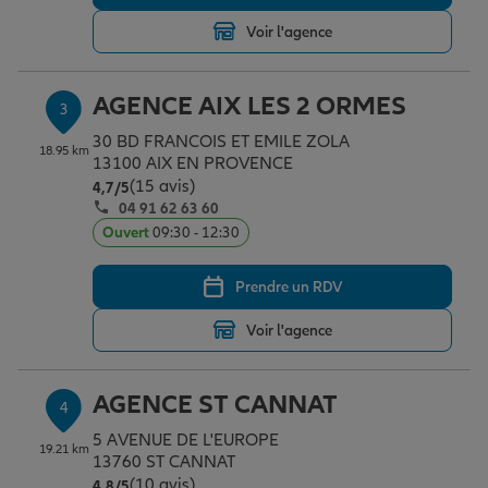
Voir l'agence
Garantie des accidents de la vie
AGENCE AIX LES 2 ORMES
3
30 BD FRANCOIS ET EMILE ZOLA
Assurance scolaire
18.95 km
13100 AIX EN PROVENCE
(15 avis)
Note de 4.7 sur 5
4,7
/5
04 91 62 63 60
Protection juridique
Ouvert
09:30 - 12:30
Prendre un RDV
Retraite
Voir l'agence
Tous nos devis d'assurance
AGENCE ST CANNAT
4
5 AVENUE DE L'EUROPE
19.21 km
13760 ST CANNAT
(10 avis)
Note de 4.8 sur 5
4,8
/5