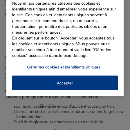
soin de vous et de votre famille, d'une assurance vie pour préparer
Nous et nos partenaires utilisons des cookies et
l'avenir ou encore d'une
assurance emprunteur
pour concrétiser
identifiants uniques afin d'améliorer votre expérience sur
votre projet immobilier à Pertuis, nous avons la solution qu'il vous
le site. Ces cookies et identifiants uniques servent à
faut.
personnaliser le contenu du site, en mesurer la
fréquentation, permettre des publicités ciblées et en
Votre assurance auto, moto
mesurer les performances.
En cliquant sur le bouton "Accepter" vous acceptez tous
ou scooter à Pertuis
les cookies et identifiants uniques. Vous pouvez aussi
modifier vos choix à tout moment via le lien "Gérer les
cookies" accessible dans le pied de page.
Se déplacer à Pertuis nécessite souvent un véhicule. Que vous
rouliez en voiture, à moto ou en scooter, il est essentiel de souscrire
Gérer les cookies et identifiants uniques
une
assurance adaptée à votre profil et à votre usage
. Nous vous
proposons des formules sur-mesure, avec des options comme
l'assistance 0 km, la garantie du conducteur ou encore
l'indemnisation en valeur à neuf.
Accepter
En choisissant notre
assurance auto à Pertuis
, moto ou scooter,
vous êtes protégé contre les principaux risques tels que :
La responsabilité civile en cas d'accident causé à un tiers
Le vol, l'incendie, les événements naturels comme la grêle ou
les inondations
Le bris de glace et les dommages à votre véhicule