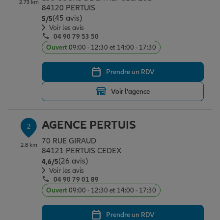
2.73 km
Épargne & retraite
Assurance emprunteur
Prévoyance et dépendance
Protection de la famille
84120 PERTUIS
(45 avis)
Note de 5 sur 5
5
/5
Voir les avis
04 90 79 53 50
Vos projets
Assurance animal de compagnie
Protection juridique
Plan épargne retraite
Ouvert
09:00 - 12:30 et 14:00 - 17:30
Prendre un RDV
Conseil assurance
Assurance vie
Partir en vacances
Voir l'agence
Outre-mer
Placements financiers
Déménager
AGENCE PERTUIS
2
70 RUE GIRAUD
2.8 km
Professionnels
Investissements immobiliers
Changer de voiture
Assurance auto
84121 PERTUIS CEDEX
(26 avis)
Note de 4.6 sur 5
4,6
/5
Voir les avis
04 90 79 01 89
Allianz en France
Transmission
Départ à la retraite
Assurance habitation
Ouvert
09:00 - 12:30 et 14:00 - 17:30
Prendre un RDV
Préparer l’avenir
Le Pack Famille