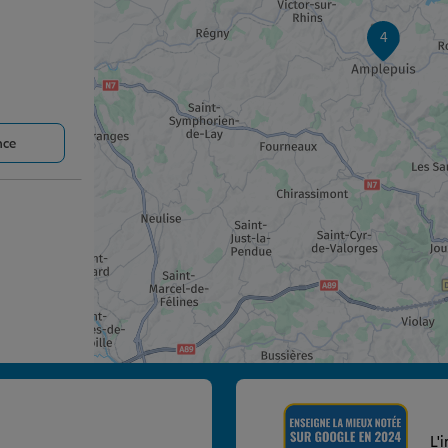
4
nce
nce
L'