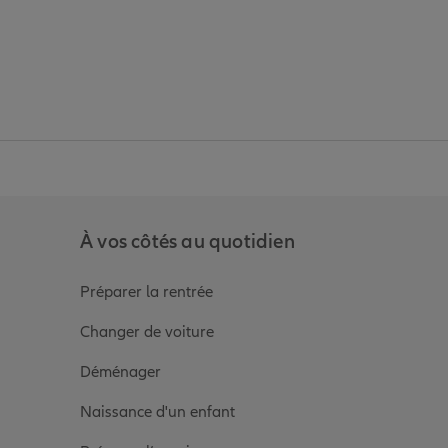
anz
in de Allianz
ge Youtube de Allianz
ur la page Instagram de Allianz
À vos côtés au quotidien
Préparer la rentrée
Changer de voiture
Déménager
Naissance d'un enfant