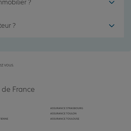
mmobilier ?
teur ?
ez vous.
s de France
ASSURANCE STRASBOURG
ASSURANCE TOULON
TIENNE
ASSURANCE TOULOUSE