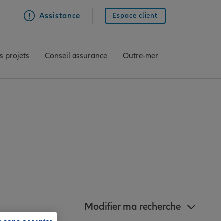
Assistance
Espace client
s projets
Conseil assurance
Outre-mer
nz à proximité de
Modifier ma recherche