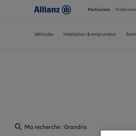
Particuliers
Profession
Véhicules
Habitation & emprunteur
Sant
Accueil
Trouver une agence Allianz
Assurance Rhône
Assuran
Assurance Grandr
Ma recherche :
Grandris