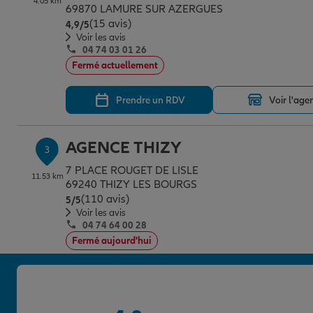
4.05 km
69870 LAMURE SUR AZERGUES
(15 avis)
Note de 4.9 sur 5
4,9
/5
Voir les avis
04 74 03 01 26
Fermé actuellement
Prendre un RDV
Voir l'age
AGENCE THIZY
3
7 PLACE ROUGET DE LISLE
11.53 km
69240 THIZY LES BOURGS
(110 avis)
Note de 5 sur 5
5
/5
Voir les avis
04 74 64 00 28
Fermé aujourd'hui
Prendre un RDV
Voir l'age