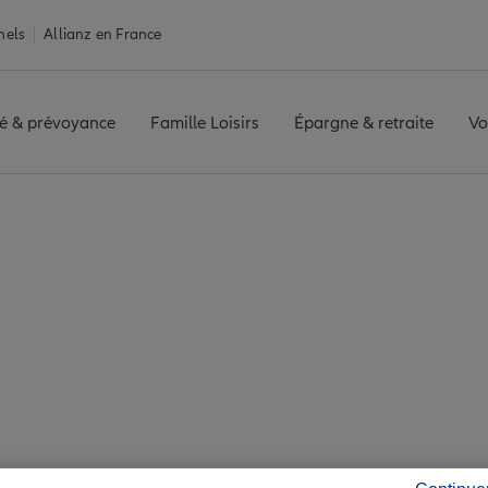
nels
Allianz en France
é & prévoyance
Famille Loisirs
Épargne & retraite
Vo
ce Grandris
is : 7 agences Allia
Grandris