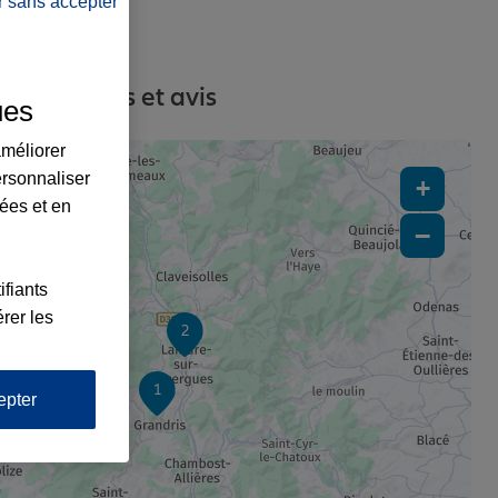
r sans accepter
s, contacts et avis
ues
améliorer
ersonnaliser
+
lées et en
−
ifiants
rer les
2
1
epter