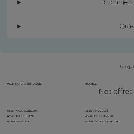
Comment c
Qu'e
Où que 
VILLEFRANCHE-SUR-SAÔNE
ROANNE
Nos offres
ASSURANCE BORDEAUX
ASSURANCE LYON
ASSURANCE LE HAVRE
ASSURANCE MARSEILLE
ASSURANCE LILLE
ASSURANCE MONTPELLIER