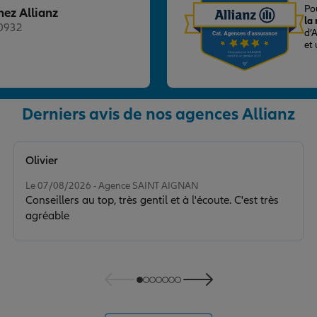
Po
hez Allianz
la
20932
d’
et
Derniers avis de nos agences Allianz
nce
Olivier
Note de 5 sur 5
Le 07/08/2026 - Agence SAINT AIGNAN
Conseillers au top, très gentil et à l'écoute. C'est très
agréable