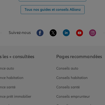
Tous nos guides et conseils Allianz
Aller sur la page Facebook de Allianz
Aller sur la page Twitter de Alli
Aller sur la page Linked
Aller sur la pa
Aller s
Suivez-nous
 les + consultées
Pages recommandées
nce auto
Conseils auto
nce habitation
Conseils habitation
nce santé
Conseils santé
nce prêt immobilier
Conseils emprunteur