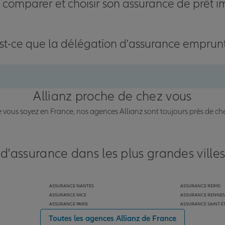
omparer et choisir son assurance de prêt i
st-ce que la délégation d'assurance emprun
Allianz proche de chez vous
vous soyez en France, nos agences Allianz sont toujours près de ch
 d'assurance dans les plus grandes ville
ASSURANCE NANTES
ASSURANCE REIMS
ASSURANCE NICE
ASSURANCE RENNES
ASSURANCE PARIS
ASSURANCE SAINT-É
Toutes les agences Allianz de France