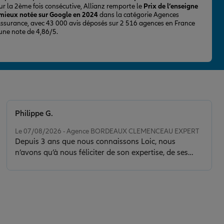
ur la 2ème fois consécutive, Allianz remporte le
Prix de l’enseigne
 mieux notée sur Google en 2024
dans la catégorie Agences
Assurance, avec 43 000 avis déposés sur 2 516 agences en France
 une note de 4,86/5.
Philippe G.
Note de 5 sur 5
Le 07/08/2026 - Agence BORDEAUX CLEMENCEAU EXPERT
Depuis 3 ans que nous connaissons Loic, nous
n’avons qu’à nous féliciter de son expertise, de ses
conseils et de la clarté de son discours. Il nous a sorti
d’une situation délicate en faisant toujours preuve de
calme, de sérénité et de discernement. Son contact est
de plus très agréable.