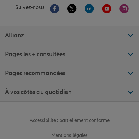
Aller sur la page Facebook de Allianz
Aller sur la page Twitter de All
Aller sur la page Linke
Aller sur la pa
Aller 
Suivez-nous
Allianz
Pages les + consultées
Pages recommandées
À vos côtés au quotidien
Accessibilité : partiellement conforme
Mentions légales