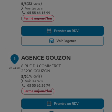
(32 avis)
Note de 5 sur 5
5
/5
Voir les avis
05 55 64 15 99
Fermé aujourd'hui
Prendre un RDV
Voir l'agence
AGENCE GOUZON
5
8 RUE DU COMMERCE
28.74 km
23230 GOUZON
(78 avis)
Note de 5 sur 5
5
/5
Voir les avis
05 55 62 26 79
Fermé aujourd'hui
Prendre un RDV