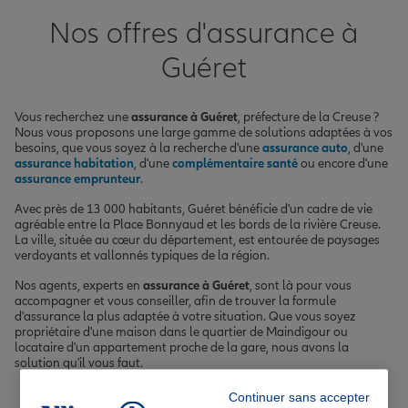
Nos offres d'assurance à
Guéret
Vous recherchez une
assurance à Guéret
, préfecture de la Creuse ?
Nous vous proposons une large gamme de solutions adaptées à vos
besoins, que vous soyez à la recherche d'une
assurance auto
, d'une
assurance habitation
, d'une
complémentaire santé
ou encore d'une
assurance emprunteur
.
Avec près de 13 000 habitants, Guéret bénéficie d'un cadre de vie
agréable entre la Place Bonnyaud et les bords de la rivière Creuse.
La ville, située au cœur du département, est entourée de paysages
verdoyants et vallonnés typiques de la région.
Nos agents, experts en
assurance à Guéret
, sont là pour vous
accompagner et vous conseiller, afin de trouver la formule
d'assurance la plus adaptée à votre situation. Que vous soyez
propriétaire d'une maison dans le quartier de Maindigour ou
locataire d'un appartement proche de la gare, nous avons la
solution qu'il vous faut.
Continuer sans accepter