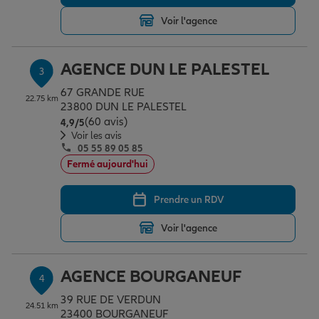
Voir l'agence
Garantie des accidents de la vie
AGENCE DUN LE PALESTEL
3
67 GRANDE RUE
Assurance scolaire
22.75 km
23800 DUN LE PALESTEL
(60 avis)
Note de 4.9 sur 5
4,9
/5
Voir les avis
05 55 89 05 85
Protection juridique
Fermé aujourd'hui
Prendre un RDV
Retraite
Voir l'agence
Tous nos devis d'assurance
AGENCE BOURGANEUF
4
39 RUE DE VERDUN
24.51 km
23400 BOURGANEUF