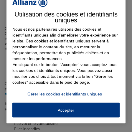
Votre assurance auto, moto
ou scooter à Guéret
Utilisation des cookies et identifiants
uniques
Que vous circuliez en voiture, à moto ou en scooter dans les rues de
Nous et nos partenaires utilisons des cookies et
Guéret, comme la
rue Eugène France
ou l'
avenue du Berry
, il est
identifiants uniques afin d'améliorer votre expérience sur
essentiel de souscrire une
assurance adaptée à votre véhicule et à
le site. Ces cookies et identifiants uniques servent à
votre usage
. Nous vous proposons des formules sur-mesure, avec
personnaliser le contenu du site, en mesurer la
des options supplémentaires pour une protection optimale :
fréquentation, permettre des publicités ciblées et en
Assistance 0 km
mesurer les performances.
Garantie du conducteur
En cliquant sur le bouton "Accepter" vous acceptez tous
Protection juridique
les cookies et identifiants uniques. Vous pouvez aussi
Indemnisation en valeur à neuf
modifier vos choix à tout moment via le lien "Gérer les
cookies" accessible dans le pied de page.
Que vous soyez un
conducteur occasionnel
,
malussé ou résilié
,
propriétaire d'une
voiture électrique
ou d'un
véhicule semi-
autonome
, nous avons la solution qu'il vous faut à Guéret.
Gérer les cookies et identifiants uniques
En souscrivant une
assurance auto, moto ou scooter
, vous êtes
protégé contre les risques tels que :
Accepter
Les accidents de la circulation
Le vol et le vandalisme
Les incendies