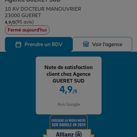
Épargne & retraite
Assurance emprunteur
Prévoyance et dépendance
Protection de la famille
10 AV DOCTEUR MANOUVRIER
23000 GUERET
(95 avis)
Note de 4.9 sur 5
4,9
/5
Vos projets
Assurance animal de compagnie
Protection juridique
Plan épargne retraite
Fermé aujourd'hui
Prendre un RDV
Voir l'agence
Conseil assurance
Assurance vie
Partir en vacances
Note de satisfaction
Outre-mer
Placements financiers
Déménager
client chez Agence
GUERET SUD
4,9
/5
Professionnels
Investissements immobiliers
Changer de voiture
Assurance auto
Note de 4.9 sur 5
Avis Google
Allianz en France
Transmission
Départ à la retraite
Assurance habitation
Préparer l’avenir
Le Pack Famille