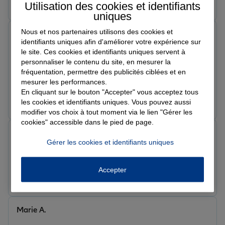
Prendre un RDV
Voir l'agence
Utilisation des cookies et identifiants
uniques
Nous et nos partenaires utilisons des cookies et
Lola B.
identifiants uniques afin d'améliorer votre expérience sur
Note de 5 sur 5
le site. Ces cookies et identifiants uniques servent à
Le 17/06/2026 - Agence GUERET SUD
personnaliser le contenu du site, en mesurer la
Très bon accueil. Melle Gauderat a su comprendre mes
fréquentation, permettre des publicités ciblées et en
besoins et me conseiller au mieux. Un grand merci
mesurer les performances.
également à Mme Mounier, qui a été très rapide et
En cliquant sur le bouton "Accepter" vous acceptez tous
efficace dans la gestion de mon dossier. Je ne peux que
Prendre un RDV
Voir l'agence
les cookies et identifiants uniques. Vous pouvez aussi
recommander cette agence.
modifier vos choix à tout moment via le lien "Gérer les
cookies" accessible dans le pied de page.
Laurence J.
Gérer les cookies et identifiants uniques
Note de 5 sur 5
Le 17/06/2026 - Agence GUERET SUD
Accepter
Prendre un RDV
Voir l'agence
Marie A.
Note de 5 sur 5