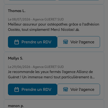
Thomas L.
Note de 5 sur 5
Le 08/07/2026 - Agence GUERET SUD
Meilleur assureur pour ostéopathes grâce a l'adhésion
Oostéo, tout simplement! Merci Nicolas! 🙏
Prendre un RDV
Voir l'agence
Maïlys S.
Note de 5 sur 5
Le 29/06/2026 - Agence GUERET SUD
Je recommande les yeux fermés l’agence Allianz de
Guéret ! Un immense merci tout particulièrement à
Valérie Meteyer et Nicolas Charpentier, qui m’ont
accompagnée tout au long de mon arrêt de travail. Ils
Prendre un RDV
Voir l'agence
ont tout mis en œuvre pour que je puisse bénéficier de
ma prévoyance, avec un professionnalisme, une
réactivité et une bienveillance remarquables. Ils ont
manon p.