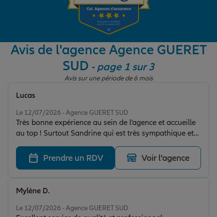
Garantie des accidents de la vie
Avis de l'agence Agence GUERET
SUD
- page 1 sur 3
Assurance scolaire
Avis sur une période de 6 mois
Lucas
Protection juridique
Note de 5 sur 5
Le 12/07/2026 - Agence GUERET SUD
Très bonne expérience au sein de l’agence et accueille
au top ! Surtout Sandrine qui est très sympathique et
Retraite
agréable ! Je vous recommande vivement !
Prendre un RDV
Voir l'agence
Tous nos devis d'assurance
Mylène D.
Note de 5 sur 5
Le 12/07/2026 - Agence GUERET SUD