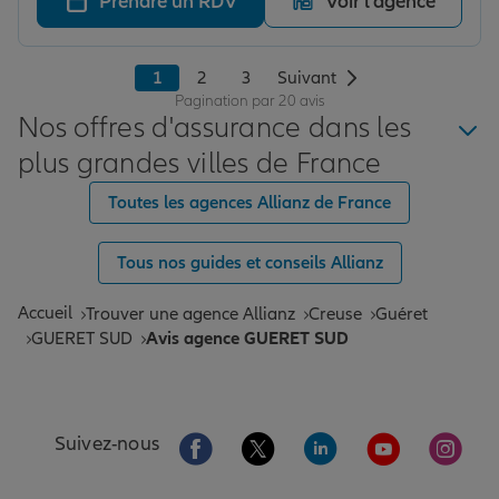
Prendre un RDV
Voir l'agence
1
2
3
Suivant
Pagination par 20 avis
Nos offres d'assurance dans les
plus grandes villes de France
Toutes les agences Allianz de France
Tous nos guides et conseils Allianz
Accueil
Trouver une agence Allianz
Creuse
Guéret
GUERET SUD
Avis agence GUERET SUD
Aller sur la page Facebook de Allianz
Aller sur la page Twitter de All
Aller sur la page Linke
Aller sur la pa
Aller 
Suivez-nous