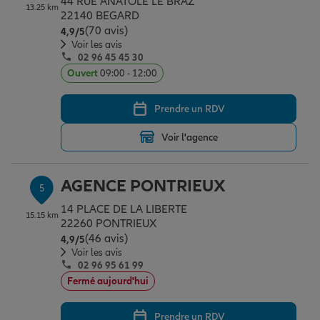
44 RUE ANATOLE LE BRAZ
13.25 km
22140 BEGARD
(70 avis)
Note de 4.9 sur 5
4,9
/5
Voir les avis
02 96 45 45 30
Ouvert
09:00 - 12:00
Prendre un RDV
Voir l'agence
AGENCE PONTRIEUX
5
14 PLACE DE LA LIBERTE
15.15 km
22260 PONTRIEUX
(46 avis)
Note de 4.9 sur 5
4,9
/5
Voir les avis
02 96 95 61 99
Fermé aujourd'hui
Prendre un RDV