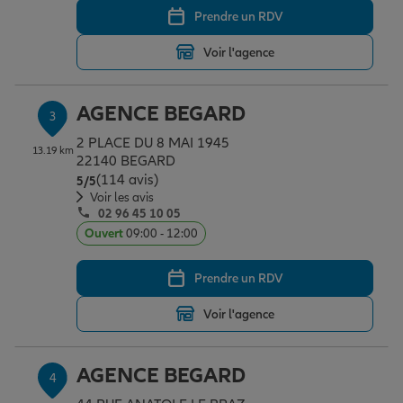
Prendre un RDV
Voir l'agence
Garantie des accidents de la vie
AGENCE BEGARD
3
Assurance scolaire
2 PLACE DU 8 MAI 1945
13.19 km
22140 BEGARD
(114 avis)
Note de 5 sur 5
5
/5
Protection juridique
Voir les avis
02 96 45 10 05
Ouvert
09:00 - 12:00
Retraite
Prendre un RDV
Voir l'agence
Tous nos devis d'assurance
AGENCE BEGARD
4