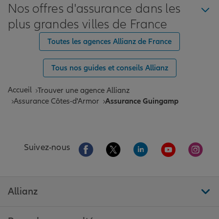
Nos offres d'assurance dans les
plus grandes villes de France
Toutes les agences Allianz de France
Tous nos guides et conseils Allianz
Accueil
Trouver une agence Allianz
Assurance Côtes-d'Armor
Assurance Guingamp
Aller sur la page Facebook de Allianz
Aller sur la page Twitter de All
Aller sur la page Linke
Aller sur la pa
Aller 
Suivez-nous
Allianz