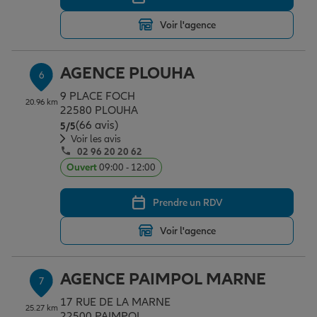
Voir l'agence
AGENCE PLOUHA
6
9 PLACE FOCH
20.96 km
22580 PLOUHA
(66 avis)
Note de 5 sur 5
5
/5
Voir les avis
02 96 20 20 62
Ouvert
09:00 - 12:00
Prendre un RDV
Voir l'agence
AGENCE PAIMPOL MARNE
7
17 RUE DE LA MARNE
25.27 km
22500 PAIMPOL