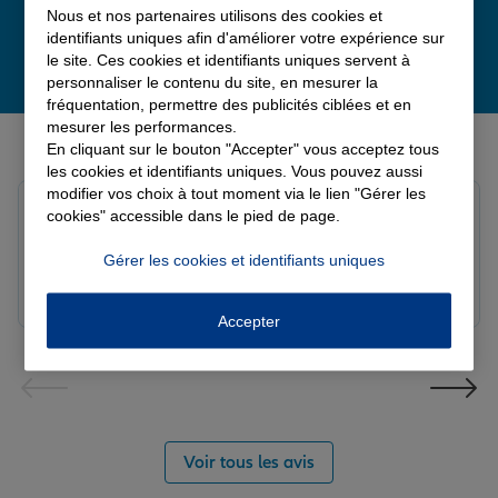
Nous et nos partenaires utilisons des cookies et
identifiants uniques afin d'améliorer votre expérience sur
le site. Ces cookies et identifiants uniques servent à
personnaliser le contenu du site, en mesurer la
fréquentation, permettre des publicités ciblées et en
mesurer les performances.
Derniers avis de nos agences Allianz
En cliquant sur le bouton "Accepter" vous acceptez tous
les cookies et identifiants uniques. Vous pouvez aussi
modifier vos choix à tout moment via le lien "Gérer les
Yayaya M.
cookies" accessible dans le pied de page.
Note de 5 sur 5
Le 07/08/2026 - Agence NANTERRE
Gérer les cookies et identifiants uniques
Merci à Madi pour son écoute et ces conseils précieux.
Réactif et efficace le service impeccable
Accepter
Voir tous les avis