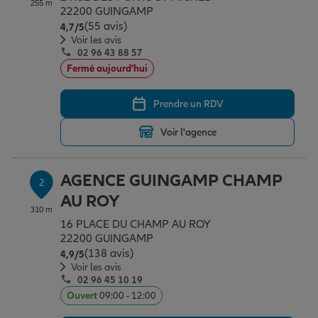
255 m
Épargne & retraite
Assurance emprunteur
Prévoyance et dépendance
Protection de la famille
22200 GUINGAMP
(55 avis)
Note de 4.7 sur 5
4,7
/5
Voir les avis
02 96 43 88 57
Vos projets
Assurance animal de compagnie
Protection juridique
Plan épargne retraite
Fermé aujourd'hui
Prendre un RDV
Conseil assurance
Assurance vie
Partir en vacances
Voir l'agence
Outre-mer
Placements financiers
Déménager
AGENCE GUINGAMP CHAMP
2
AU ROY
310 m
Professionnels
Investissements immobiliers
Changer de voiture
Assurance auto
16 PLACE DU CHAMP AU ROY
22200 GUINGAMP
(138 avis)
Note de 4.9 sur 5
4,9
/5
Allianz en France
Transmission
Départ à la retraite
Assurance habitation
Voir les avis
02 96 45 10 19
Ouvert
09:00 - 12:00
Préparer l’avenir
Le Pack Famille